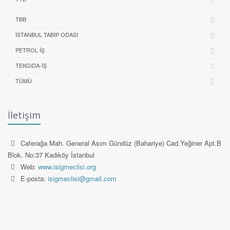
TBB
İSTANBUL TABIP ODASI
PETROL İŞ
TEKGIDA-İŞ
TÜMÜ
İletişim
Caferağa Mah. General Asım Gündüz (Bahariye) Cad.Yeğiner Apt.B
Blok. No:37 Kadıköy İstanbul
Web:
www.isigmeclisi.org
E-posta:
isigmeclisi@gmail.com