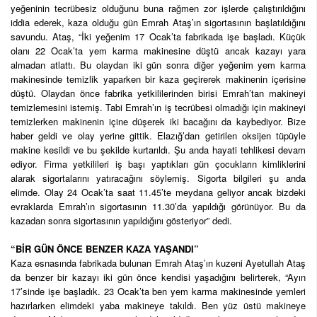
yeğeninin tecrübesiz olduğunu buna rağmen zor işlerde çalıştırıldığını
iddia ederek, kaza olduğu gün Emrah Ataş’ın sigortasının başlatıldığını
savundu. Ataş, “İki yeğenim 17 Ocak’ta fabrikada işe başladı. Küçük
olanı 22 Ocak’ta yem karma makinesine düştü ancak kazayı yara
almadan atlattı. Bu olaydan iki gün sonra diğer yeğenim yem karma
makinesinde temizlik yaparken bir kaza geçirerek makinenin içerisine
düştü. Olaydan önce fabrika yetkililerinden birisi Emrah’tan makineyi
temizlemesini istemiş. Tabi Emrah’ın iş tecrübesi olmadığı için makineyi
temizlerken makinenin içine düşerek iki bacağını da kaybediyor. Bize
haber geldi ve olay yerine gittik. Elazığ’dan getirilen oksijen tüpüyle
makine kesildi ve bu şekilde kurtarıldı. Şu anda hayati tehlikesi devam
ediyor. Firma yetkilileri iş başı yaptıkları gün çocukların kimliklerini
alarak sigortalarını yatıracağını söylemiş. Sigorta bilgileri şu anda
elimde. Olay 24 Ocak’ta saat 11.45’te meydana geliyor ancak bizdeki
evraklarda Emrah’ın sigortasının 11.30’da yapıldığı görünüyor. Bu da
kazadan sonra sigortasının yapıldığını gösteriyor” dedi.
“BİR GÜN ÖNCE BENZER KAZA YAŞANDI”
Kaza esnasında fabrikada bulunan Emrah Ataş’ın kuzeni Ayetullah Ataş
da benzer bir kazayı iki gün önce kendisi yaşadığını belirterek, “Ayın
17’sinde işe başladık. 23 Ocak’ta ben yem karma makinesinde yemleri
hazırlarken elimdeki yaba makineye takıldı. Ben yüz üstü makineye