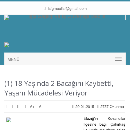
isigmeclisi@gmail.com
MENÜ
(1) 18 Yaşında 2 Bacağını Kaybetti,
Yaşam Mücadelesi Veriyor
A+
A-
29.01.2015
2737 Okunma
Elazığ’ın Kovancılar
ilçesine bağlı Çakırkaş
köyünde meydana gelen