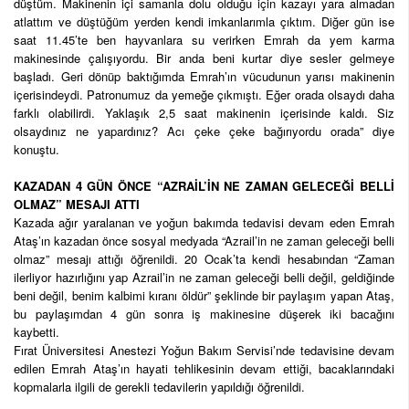
düştüm. Makinenin içi samanla dolu olduğu için kazayı yara almadan
atlattım ve düştüğüm yerden kendi imkanlarımla çıktım. Diğer gün ise
saat 11.45’te ben hayvanlara su verirken Emrah da yem karma
makinesinde çalışıyordu. Bir anda beni kurtar diye sesler gelmeye
başladı. Geri dönüp baktığımda Emrah’ın vücudunun yarısı makinenin
içerisindeydi. Patronumuz da yemeğe çıkmıştı. Eğer orada olsaydı daha
farklı olabilirdi. Yaklaşık 2,5 saat makinenin içerisinde kaldı. Siz
olsaydınız ne yapardınız? Acı çeke çeke bağırıyordu orada” diye
konuştu.
KAZADAN 4 GÜN ÖNCE “AZRAİL’İN NE ZAMAN GELECEĞİ BELLİ
OLMAZ” MESAJI ATTI
Kazada ağır yaralanan ve yoğun bakımda tedavisi devam eden Emrah
Ataş’ın kazadan önce sosyal medyada “Azrail’in ne zaman geleceği belli
olmaz” mesajı attığı öğrenildi. 20 Ocak’ta kendi hesabından “Zaman
ilerliyor hazırlığını yap Azrail’in ne zaman geleceği belli değil, geldiğinde
beni değil, benim kalbimi kıranı öldür” şeklinde bir paylaşım yapan Ataş,
bu paylaşımdan 4 gün sonra iş makinesine düşerek iki bacağını
kaybetti.
Fırat Üniversitesi Anestezi Yoğun Bakım Servisi’nde tedavisine devam
edilen Emrah Ataş’ın hayati tehlikesinin devam ettiği, bacaklarındaki
kopmalarla ilgili de gerekli tedavilerin yapıldığı öğrenildi.