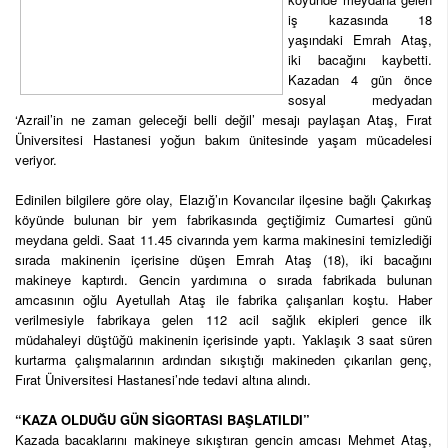
iş kazasında 18
yaşındaki Emrah Ataş,
iki bacağını kaybetti.
Kazadan 4 gün önce
sosyal medyadan
‘Azrail’in ne zaman geleceği belli değil’ mesajı paylaşan Ataş, Fırat
Üniversitesi Hastanesi yoğun bakım ünitesinde yaşam mücadelesi
veriyor.
Edinilen bilgilere göre olay, Elazığ’ın Kovancılar ilçesine bağlı Çakırkaş
köyünde bulunan bir yem fabrikasında geçtiğimiz Cumartesi günü
meydana geldi. Saat 11.45 civarında yem karma makinesini temizlediği
sırada makinenin içerisine düşen Emrah Ataş (18), iki bacağını
makineye kaptırdı. Gencin yardımına o sırada fabrikada bulunan
amcasının oğlu Ayetullah Ataş ile fabrika çalışanları koştu. Haber
verilmesiyle fabrikaya gelen 112 acil sağlık ekipleri gence ilk
müdahaleyi düştüğü makinenin içerisinde yaptı. Yaklaşık 3 saat süren
kurtarma çalışmalarının ardından sıkıştığı makineden çıkarılan genç,
Fırat Üniversitesi Hastanesi’nde tedavi altına alındı.
“KAZA OLDUĞU GÜN SİGORTASI BAŞLATILDI”
Kazada bacaklarını makineye sıkıştıran gencin amcası Mehmet Ataş,