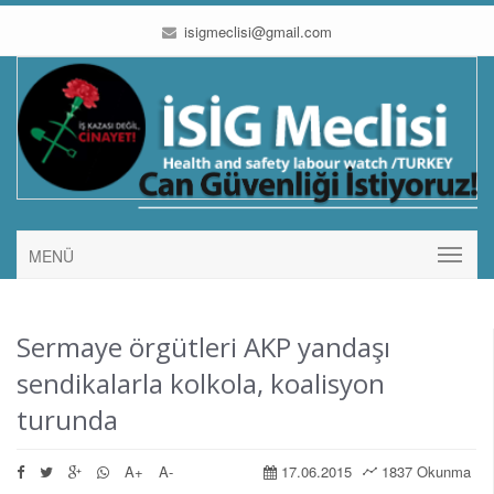
isigmeclisi@gmail.com
MENÜ
Sermaye örgütleri AKP yandaşı
sendikalarla kolkola, koalisyon
turunda
A+
A-
17.06.2015
1837 Okunma