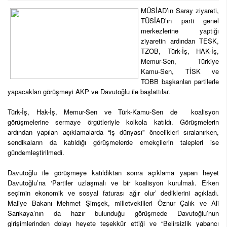
MÜSİAD’ın Saray ziyareti,
TÜSİAD’ın parti genel
merkezlerine yaptığı
ziyaretin ardından TESK,
TZOB, Türk-İş, HAK-İş,
Memur-Sen, Türkiye
Kamu-Sen, TİSK ve
TOBB başkanları partilerle
yapacakları görüşmeyi AKP ve Davutoğlu ile başlattılar.
Türk-İş, Hak-İş, Memur-Sen ve Türk-Kamu-Sen de koalisyon
görüşmelerine sermaye örgütleriyle kolkola katıldı. Görüşmelerin
ardından yapılan açıklamalarda “iş dünyası” öncelikleri sıralanırken,
sendikaların da katıldığı görüşmelerde emekçilerin talepleri ise
gündemleştirilmedi.
Davutoğlu ile görüşmeye katıldıktan sonra açıklama yapan heyet
Davutoğlu’na ‘Partiler uzlaşmalı ve bir koalisyon kurulmalı. Erken
seçimin ekonomik ve sosyal faturası ağır olur’ dediklerini açıkladı.
Maliye Bakanı Mehmet Şimşek, milletvekilleri Öznur Çalık ve Ali
Sarıkaya’nın da hazır bulunduğu görüşmede Davutoğlu’nun
girişimlerinden dolayı heyete teşekkür ettiği ve “Belirsizlik yabancı