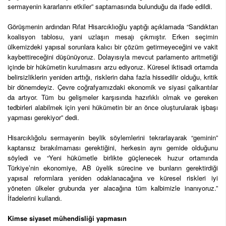
sermayenin kararlarını etkiler” saptamasında bulunduğu da ifade edildi.
Görüşmenin ardından Rıfat Hisarcıklıoğlu yaptığı açıklamada “Sandıktan
koalisyon tablosu, yani uzlaşın mesajı çıkmıştır. Erken seçimin
ülkemizdeki yapısal sorunlara kalıcı bir çözüm getirmeyeceğini ve vakit
kaybettireceğini düşünüyoruz. Dolayısıyla mevcut parlamento aritmetiği
içinde bir hükümetin kurulmasını arzu ediyoruz. Küresel iktisadi ortamda
belirsizliklerin yeniden arttığı, risklerin daha fazla hissedilir olduğu, kritik
bir dönemdeyiz. Çevre coğrafyamızdaki ekonomik ve siyasi çalkantılar
da artıyor. Tüm bu gelişmeler karşısında hazırlıklı olmak ve gereken
tedbirleri alabilmek için yeni hükümetin bir an önce oluşturularak işbaşı
yapması gerekiyor” dedi.
Hisarcıklığolu sermayenin beylik söylemlerini tekrarlayarak “geminin”
kaptansız bırakılmaması gerektiğini, herkesin aynı gemide olduğunu
söyledi ve “Yeni hükümetle birlikte güçlenecek huzur ortamında
Türkiye’nin ekonomiye, AB üyelik sürecine ve bunların gerektirdiği
yapısal reformlara yeniden odaklanacağına ve küresel riskleri iyi
yöneten ülkeler grubunda yer alacağına tüm kalbimizle inanıyoruz.”
İfadelerini kullandı.
Kimse siyaset mühendisliği yapmasın