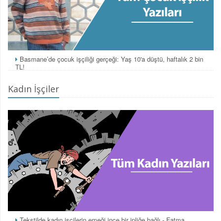
Basmane’de çocuk işçiliği gerçeği: Yaş 10'a düştü, haftalık 2 bin
TL!
Kadın İşçiler
Tekstilde kadın işçilerin emeği ince bir ipliğe bağlı - Fatma