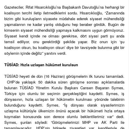
Gazeteciler, Rifat Hisarcıkloğlu’na Başbakanh Davutoğlu’na herhangi bir
koalisyon tercihi iletip iletmediklerini sordu. Hisarcıklıoğlu, “Zamanında
bizim gibi kuruluşların siyasete müdahale ederek siyaset mühendisliği
yapmalarının ne kadar yanlış olduğunu hep beraber gördük. Bugün de
kimsenin siyaset mühendisliği yapmaya kalkmasını uygun görmüyoruz.
Siyaset kendi içinde ne olması gerekirse, dört siyasi parti şu anda
temsil ediliyor, onu gerektirdiği şekilde yapar. Biz onun için ‘şu
koalisyon olsun, bu koalisyon olsun’ diye bir tavsiyede bulunma gibi bir
söylemin içinde değiliz” yanıtını verdi.
TÜSİAD: Hızla uzlaşan hükümet kurulsun
TÜSİAD heyeti de dün (16 Haziran) görüşmelerin ilk turunu tamamladı.
CHP’de yaklaşık 50 dakika süren görüşme sonrası açıklamalarda
bulunan TÜSİAD Yönetim Kurulu Başkanı Cansen Başaran Symes,
Türkiye için olumlu bir seçimin gerçekleştiğini kaydetti. Symes, iş
dünyasının, hızla uzlaşan bir hükümetin kurulması yönünde talebinin
bulunduğunu kaydetti. Symes, “İş dünyası olarak siyasilerimizin
uzlaşma kültürüyle ülkemizin önünü açacak bir hükümeti hızla ortaya
koymaları konusunda son derece olumlu beklentilerimiz var” dedi.
Symes, şunları söyledi: “Görüşmelerimizi MHP ve AK Parti ile
tamamlayacağız. HDP’nin bölgede ziyaretleri var, kendileriyle de