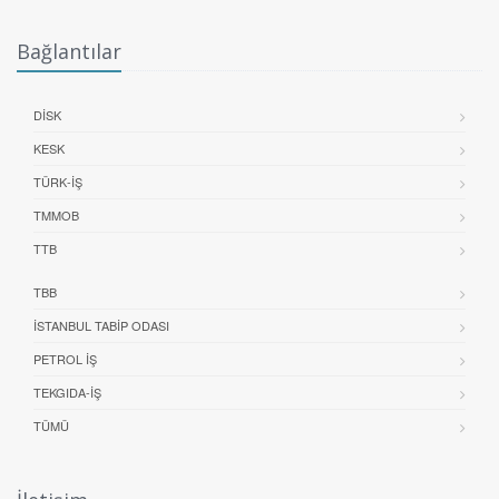
Bağlantılar
DİSK
KESK
TÜRK-İŞ
TMMOB
TTB
TBB
İSTANBUL TABIP ODASI
PETROL İŞ
TEKGIDA-İŞ
TÜMÜ