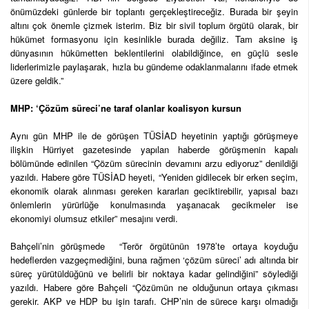
önümüzdeki günlerde bir toplantı gerçekleştireceğiz. Burada bir şeyin
altını çok önemle çizmek isterim. Biz bir sivil toplum örgütü olarak, bir
hükümet formasyonu için kesinlikle burada değiliz. Tam aksine iş
dünyasının hükümetten beklentilerini olabildiğince, en güçlü sesle
liderlerimizle paylaşarak, hızla bu gündeme odaklanmalarını ifade etmek
üzere geldik.”
MHP: ‘Çözüm süreci’ne taraf olanlar koalisyon kursun
Aynı gün MHP ile de görüşen TÜSİAD heyetinin yaptığı görüşmeye
ilişkin Hürriyet gazetesinde yapılan haberde görüşmenin kapalı
bölümünde edinilen “Çözüm sürecinin devamını arzu ediyoruz” denildiği
yazıldı. Habere göre TÜSİAD heyeti, “Yeniden gidilecek bir erken seçim,
ekonomik olarak alınması gereken kararları geciktirebilir, yapısal bazı
önlemlerin yürürlüğe konulmasında yaşanacak gecikmeler ise
ekonomiyi olumsuz etkiler” mesajını verdi.
Bahçeli’nin görüşmede “Terör örgütünün 1978’te ortaya koyduğu
hedeflerden vazgeçmediğini, buna rağmen ‘çözüm süreci’ adı altında bir
süreç yürütüldüğünü ve belirli bir noktaya kadar gelindiğini” söylediği
yazıldı. Habere göre Bahçeli “Çözümün ne olduğunun ortaya çıkması
gerekir. AKP ve HDP bu işin tarafı. CHP’nin de sürece karşı olmadığı