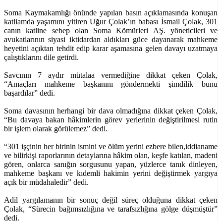
Soma Kaymakamlığı önünde yapılan basın açıklamasında konuşan
katliamda yaşamını yitiren Uğur Çolak’ın babası İsmail Çolak, 301
canın katline sebep olan Soma Kömürleri AŞ. yöneticileri ve
avukatlarının siyasi iktidardan aldıkları güce dayanarak mahkeme
heyetini açıktan tehdit edip karar aşamasına gelen davayı uzatmaya
çalıştıklarını dile getirdi.
Savcının 7 aydır mütalaa vermediğine dikkat çeken Çolak,
“Amaçları mahkeme başkanını göndermekti şimdilik bunu
başardılar” dedi.
Soma davasının herhangi bir dava olmadığına dikkat çeken Çolak,
“Bu davaya bakan hâkimlerin görev yerlerinin değiştirilmesi rutin
bir işlem olarak görülemez” dedi.
“301 işçinin her birinin ismini ve ölüm yerini ezbere bilen,iddianame
ve bilirkişi raporlarının detaylarına hâkim olan, keşfe katılan, madeni
gören, onlarca sanığın sorgusunu yapan, yüzlerce tanık dinleyen,
mahkeme başkanı ve kıdemli hakimin yerini değiştirmek yargıya
açık bir müdahaledir” dedi.
Adil yargılamanın bir sonuç değil süreç olduğuna dikkat çeken
Çolak, “Sürecin bağımsızlığına ve tarafsızlığına gölge düşmüştür”
dedi.