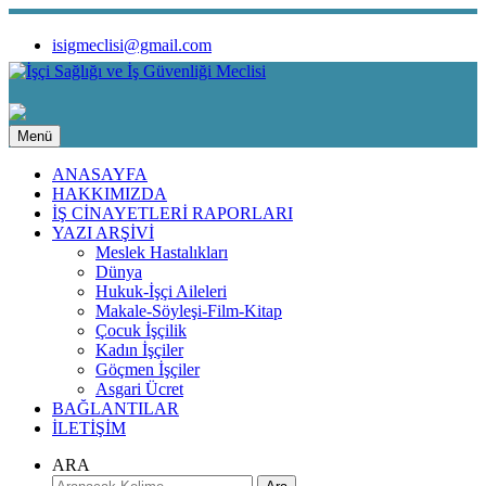
isigmeclisi@gmail.com
Menü
ANASAYFA
HAKKIMIZDA
İŞ CİNAYETLERİ RAPORLARI
YAZI ARŞİVİ
Meslek Hastalıkları
Dünya
Hukuk-İşçi Aileleri
Makale-Söyleşi-Film-Kitap
Çocuk İşçilik
Kadın İşçiler
Göçmen İşçiler
Asgari Ücret
BAĞLANTILAR
İLETİŞİM
ARA