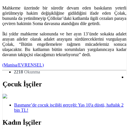
Mahkeme üzerinde bir süredir devam eden baskıların yeterli
görülmeyip hakim değişikliğine gidildiğini ifade eden Çolak,
bununla da yetinilmeyip Çöllolar’daki katliamla ilgili cezaları paraya
çeviren hakimin Soma davasına atandığını dile getirdi.
İki yıldır mahkeme salonunda ve her ayın 13’ünde sokakta adalet
arayan aileler olarak adalet arayışını sürdüreceklerini vurgulayan
Çolak, “Bütün engellemelere rağmen mücadelemiz sonuca
ulaşacaktır. Bu katliamın bütün sorumluları yargılanıncaya kadar
davanın takipçisi olacağımızı tekrarlıyoruz” dedi.
(Manisa/EVRENSEL)
2218
Okunma
Çocuk İşçiler
Basmane’de çocuk işçiliği gerçeği: Yaş 10'a düştü, haftalık 2
bin TL!
Kadın İşçiler