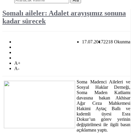
Ara
Somalı aileler: Adalet arayışımız sonuna
kadar sürecek
17.07.2017
2218 Okunma
A+
A-
Soma Madenci Aileleri ve
Sosyal Haklar Derneği,
Soma Maden Katliamı
davasına bakan Akhisar
Ağır Ceza Mahkemesi
Hakimi Aytaç Ballı ve
kıdemli üyesi Esra
Dokur’un görev yerinin
değiştirilmesi ile ilgili basın
açıklaması yaptı.