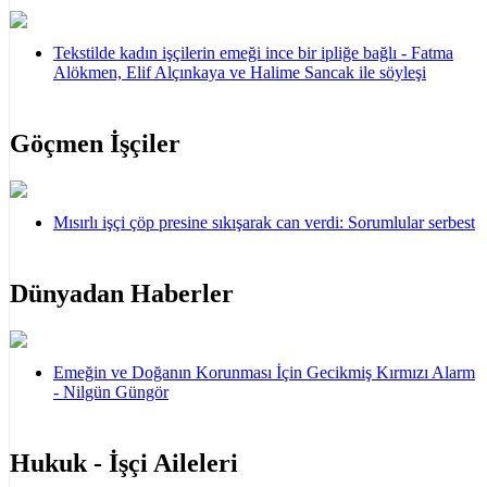
Tekstilde kadın işçilerin emeği ince bir ipliğe bağlı - Fatma
Alökmen, Elif Alçınkaya ve Halime Sancak ile söyleşi
Göçmen İşçiler
Mısırlı işçi çöp presine sıkışarak can verdi: Sorumlular serbest
Dünyadan Haberler
Emeğin ve Doğanın Korunması İçin Gecikmiş Kırmızı Alarm
- Nilgün Güngör
Hukuk - İşçi Aileleri