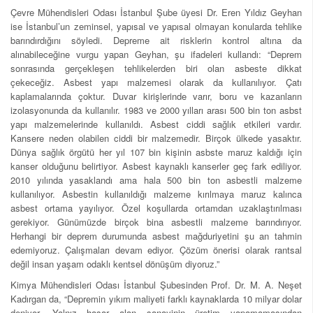
Çevre Mühendisleri Odası İstanbul Şube üyesi Dr. Eren Yıldız Geyhan
ise İstanbul’un zeminsel, yapısal ve yapısal olmayan konularda tehlike
barındırdığını söyledi. Depreme ait risklerin kontrol altına da
alınabileceğine vurgu yapan Geyhan, şu ifadeleri kullandı: “Deprem
sonrasında gerçekleşen tehlikelerden biri olan asbeste dikkat
çekeceğiz. Asbest yapı malzemesi olarak da kullanılıyor. Çatı
kaplamalarında çoktur. Duvar kirişlerinde varır, boru ve kazanların
izolasyonunda da kullanılır. 1983 ve 2000 yılları arası 500 bin ton asbst
yapı malzemelerinde kullanıldı. Asbest ciddi sağlık etkileri vardır.
Kansere neden olabilen ciddi bir malzemedir. Birçok ülkede yasaktır.
Dünya sağlık örgütü her yıl 107 bin kişinin asbste maruz kaldığı için
kanser olduğunu belirtiyor. Asbest kaynaklı kanserler geç fark ediliyor.
2010 yılında yasaklandı ama hala 500 bin ton asbestli malzeme
kullanılıyor. Asbestin kullanıldığı malzeme kırılmaya maruz kalınca
asbest ortama yayılıyor. Özel koşullarda ortamdan uzaklaştırılması
gerekiyor. Günümüzde birçok bina asbestli malzeme barındırıyor.
Herhangi bir deprem durumunda asbest mağduriyetini şu an tahmin
edemiyoruz. Çalışmaları devam ediyor. Çözüm önerisi olarak rantsal
değil insan yaşam odaklı kentsel dönüşüm diyoruz.”
Kimya Mühendisleri Odası İstanbul Şubesinden Prof. Dr. M. A. Neşet
Kadırgan da, “Depremin yıkım maliyeti farklı kaynaklarda 10 milyar dolar
deniyor. Yalnız hasar alan sanayinin üretim yapamamasından