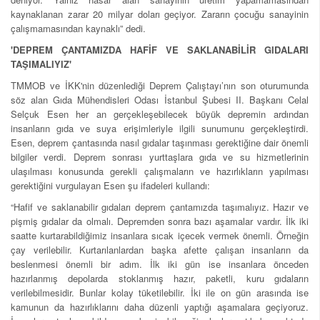
kaynaklanan zarar 20 milyar doları geçiyor. Zararın çocuğu sanayinin
çalışmamasından kaynaklı” dedi.
'DEPREM ÇANTAMIZDA HAFİF VE SAKLANABİLİR GIDALARI
TAŞIMALIYIZ'
TMMOB ve İKK'nin düzenlediği Deprem Çalıştayı’nın son oturumunda
söz alan Gıda Mühendisleri Odası İstanbul Şubesi II. Başkanı Celal
Selçuk Esen her an gerçekleşebilecek büyük depremin ardından
insanların gıda ve suya erişimleriyle ilgili sunumunu gerçekleştirdi.
Esen, deprem çantasında nasıl gıdalar taşınması gerektiğine dair önemli
bilgiler verdi. Deprem sonrası yurttaşlara gıda ve su hizmetlerinin
ulaşılması konusunda gerekli çalışmaların ve hazırlıkların yapılması
gerektiğini vurgulayan Esen şu ifadeleri kullandı:
“Hafif ve saklanabilir gıdaları deprem çantamızda taşımalıyız. Hazır ve
pişmiş gıdalar da olmalı. Depremden sonra bazı aşamalar vardır. İlk iki
saatte kurtarabildiğimiz insanlara sıcak içecek vermek önemli. Örneğin
çay verilebilir. Kurtarılanlardan başka afette çalışan insanların da
beslenmesi önemli bir adım. İlk iki gün ise insanlara önceden
hazırlanmış depolarda stoklanmış hazır, paketli, kuru gıdaların
verilebilmesidir. Bunlar kolay tüketilebilir. İki ile on gün arasında ise
kamunun da hazırlıklarını daha düzenli yaptığı aşamalara geçiyoruz.