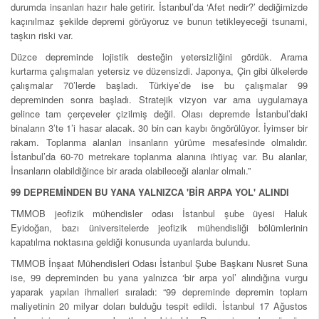
durumda insanları hazır hale getirir. İstanbul’da ‘Afet nedir?’ dediğimizde
kaçınılmaz şekilde depremi görüyoruz ve bunun tetikleyeceği tsunami,
taşkın riski var.
Düzce depreminde lojistik desteğin yetersizliğini gördük. Arama
kurtarma çalışmaları yetersiz ve düzensizdi. Japonya, Çin gibi ülkelerde
çalışmalar 70’lerde başladı. Türkiye’de ise bu çalışmalar 99
depreminden sonra başladı. Stratejik vizyon var ama uygulamaya
gelince tam çerçeveler çizilmiş değil. Olası depremde İstanbul’daki
binaların 3’te 1’i hasar alacak. 30 bin can kaybı öngörülüyor. İyimser bir
rakam. Toplanma alanları insanların yürüme mesafesinde olmalıdır.
İstanbul’da 60-70 metrekare toplanma alanına ihtiyaç var. Bu alanlar,
İnsanların olabildiğince bir arada olabileceği alanlar olmalı.”
99 DEPREMİNDEN BU YANA YALNIZCA 'BİR ARPA YOL' ALINDI
TMMOB jeofizik mühendisler odası İstanbul şube üyesi Haluk
Eyidoğan, bazı üniversitelerde jeofizik mühendisliği bölümlerinin
kapatılma noktasına geldiği konusunda uyarılarda bulundu.
TMMOB İnşaat Mühendisleri Odası İstanbul Şube Başkanı Nusret Suna
ise, 99 depreminden bu yana yalnızca ‘bir arpa yol’ alındığına vurgu
yaparak yapılan ihmalleri sıraladı: “99 depreminde depremin toplam
maliyetinin 20 milyar doları bulduğu tespit edildi. İstanbul 17 Ağustos