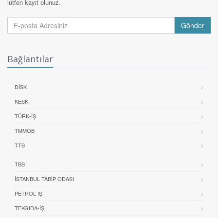
lütfen kayıt olunuz.
Gönder
Bağlantılar
DİSK
KESK
TÜRK-İŞ
TMMOB
TTB
TBB
İSTANBUL TABIP ODASI
PETROL İŞ
TEKGIDA-İŞ