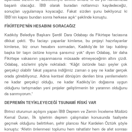
başarılı olacağız. İBB olarak buradan notlarımızı kaydedeceğiz,
sonuçları uygulamaya koyacağız. Fakat sizden şunu bekliyoruz ki
İBB’nin kapısı bundan sonra herkese açık” şeklinde konuştu.
FİKİRTEPE'NİN HESABINI SORACAĞIZ
Kadıköy Belediye Başkanı Şerdil Dara Odabaşı da Fikirtepe faciasına
dikkat çekti. “Bu faciayı yapanlar kimlerse, bu projeyi hazırlayanlar
kimlerse, biz onun hesabını sormadan, Kadıköy’de bir taşı kaldırıp
başka bir taşın üstüne koyma şansımız yok” diyen Odabaş, bir daha
Fikirtepe vakasının yaşanmasına müsaade etmeyeceğinin altını çizdi.
Odabaş, sözlerini şöyle noktaladı: “Kâğıt üstünde bazı şeyler çok
gerçekçi olabilir fakat yaşama indiğimiz zaman o şey ne kadar gerçek
orada görebiliyoruz. Adına kentsel dönüşüm denilen bina yenilemelerin
ne kadar gerçekçi olduğu, ne kadar Kadıköy’ün doğasına uygun
olduğunu tartışmadan yeni projeler geliştirmenin bir yararının olduğunu
da sanmıyorum.”
DEPREMİN TEYİKLEYECEĞİ TSUNAMİ RİSKİ VAR
Birinci oturumun açılışını yapan İBB Deprem ve Zemin İnceleme Müdürü
Kemal Duran, İlk işlerinin deprem çalışmaları konusunda faaliyete
geçmek olduğunu belirtirken, şehir plancısı Nur Kardelen Öztürk şöyle
konuştu: “Afetin önlenmesi toplumu hem rahatlatır hem de afet sonrası