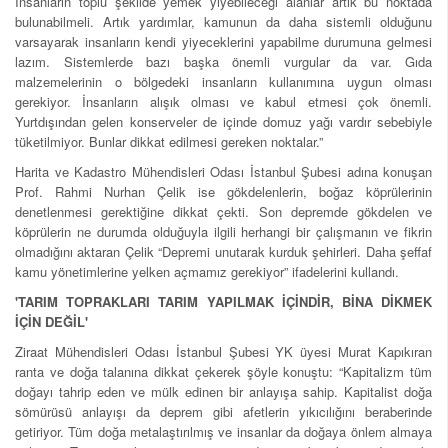
İnsanların toplu şekilde yemek yiyebileceği alanlar artık bu noktada
bulunabilmeli. Artık yardımlar, kamunun da daha sistemli olduğunu
varsayarak insanların kendi yiyeceklerini yapabilme durumuna gelmesi
lazım. Sistemlerde bazı başka önemli vurgular da var. Gıda
malzemelerinin o bölgedeki insanların kullanımına uygun olması
gerekiyor. İnsanların alışık olması ve kabul etmesi çok önemli.
Yurtdışından gelen konserveler de içinde domuz yağı vardır sebebiyle
tüketilmiyor. Bunlar dikkat edilmesi gereken noktalar.”
Harita ve Kadastro Mühendisleri Odası İstanbul Şubesi adına konuşan
Prof. Rahmi Nurhan Çelik ise gökdelenlerin, boğaz köprülerinin
denetlenmesi gerektiğine dikkat çekti. Son depremde gökdelen ve
köprülerin ne durumda olduğuyla ilgili herhangi bir çalışmanın ve fikrin
olmadığını aktaran Çelik “Depremi unutarak kurduk şehirleri. Daha şeffaf
kamu yönetimlerine yelken açmamız gerekiyor” ifadelerini kullandı.
'TARIM TOPRAKLARI TARIM YAPILMAK İÇİNDİR, BİNA DİKMEK
İÇİN DEĞİL'
Ziraat Mühendisleri Odası İstanbul Şubesi YK üyesi Murat Kapıkıran
ranta ve doğa talanına dikkat çekerek şöyle konuştu: “Kapitalizm tüm
doğayı tahrip eden ve mülk edinen bir anlayışa sahip. Kapitalist doğa
sömürüsü anlayışı da deprem gibi afetlerin yıkıcılığını beraberinde
getiriyor. Tüm doğa metalaştırılmış ve insanlar da doğaya önlem almaya