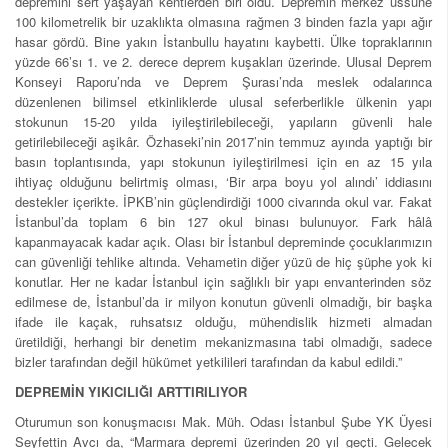
depremini sert yaşayan kentlerden biri oldu. Depremin merkez üssüne
100 kilometrelik bir uzaklıkta olmasına rağmen 3 binden fazla yapı ağır
hasar gördü. Bine yakın İstanbullu hayatını kaybetti. Ülke topraklarının
yüzde 66’sı 1. ve 2. derece deprem kuşakları üzerinde. Ulusal Deprem
Konseyi Raporu’nda ve Deprem Şurası’nda meslek odalarınca
düzenlenen bilimsel etkinliklerde ulusal seferberlikle ülkenin yapı
stokunun 15-20 yılda iyileştirilebileceği, yapıların güvenli hale
getirilebileceği aşikâr. Özhaseki’nin 2017’nin temmuz ayında yaptığı bir
basın toplantısında, yapı stokunun iyileştirilmesi için en az 15 yıla
ihtiyaç olduğunu belirtmiş olması, ‘Bir arpa boyu yol alındı’ iddiasını
destekler içerikte. İPKB’nin güçlendirdiği 1000 civarında okul var. Fakat
İstanbul’da toplam 6 bin 127 okul binası bulunuyor. Fark hâlâ
kapanmayacak kadar açık. Olası bir İstanbul depreminde çocuklarımızın
can güvenliği tehlike altında. Vehametin diğer yüzü de hiç şüphe yok ki
konutlar. Her ne kadar İstanbul için sağlıklı bir yapı envanterinden söz
edilmese de, İstanbul’da ir milyon konutun güvenli olmadığı, bir başka
ifade ile kaçak, ruhsatsız olduğu, mühendislik hizmeti almadan
üretildiği, herhangi bir denetim mekanizmasına tabi olmadığı, sadece
bizler tarafından değil hükümet yetkilileri tarafından da kabul edildi.”
DEPREMİN YIKICILIĞI ARTTIRILIYOR
Oturumun son konuşmacısı Mak. Müh. Odası İstanbul Şube YK Üyesi
Seyfettin Avcı da, “Marmara depremi üzerinden 20 yıl geçti. Gelecek