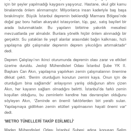
için bir şeyler yapılmadığı kaygısını yaşıyoruz. Hastane, okul gibi kamu
binalarında önlem alınmamıştır. Milyonlarca insan kaderiyle baş başa
bırakılmıştır. Büyük İstanbul depremin beklendiği Marmara Bölgesi’nde
doğal gaz boru hatları akaryakıt istasyonları, tüp, gaz, satış bayileri bir
arada bulunmaktadır. Bu yapıların birbirine yakınlık mesafesi
mevzuatlarda yer almalıdır. Bunlara yönelik hiçbir önlem alınmadığı bir
gerçektir. Su yatakları ile yeşil alanlar arasındaki bağın kalkması, hızlı
yapılaşma gibi çalışmalar depremin deprem yıkıcılığını artırmaktadır”
dedi.
Deprem Çalıştayı’nın ikinci oturumunda depremin olası zarar ve etkileri
üzerine duruldu. Jeoloji Mühendisleri Odası İstanbul Şube YK II.
Başkanı Can Akın, yapılaşma yapılırken zemin çalışmalarının önemine
dikkat çekti. ‘Benim oturduğum konutun zemini kaya. Onun için de
oturduğum bina sağlamdır’ anlayışının yanlış olduğunun altını çizen
Akın, her kayanın sağlam olmadığını belirtti. İstanbul’da farklı zemin
koşulları olduğunu, bu zeminlerin kendine has davranışları olduğunu
söyleyen Akın, “Zeminde en önemli faktörlerden biri yeraltı suları.
Yapılaşmaya gidilirken zemin etütleri yapılmasının hayati önemi var”
dedi.
'METRO TÜNELLERİ TAKİP EDİLMELİ'
Maden Mühendisleri Odası İstanbul Şubesi adına konuşan Selim