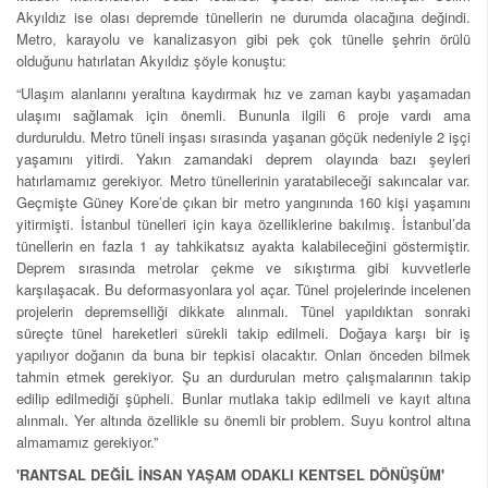
Akyıldız ise olası depremde tünellerin ne durumda olacağına değindi.
Metro, karayolu ve kanalizasyon gibi pek çok tünelle şehrin örülü
olduğunu hatırlatan Akyıldız şöyle konuştu:
“Ulaşım alanlarını yeraltına kaydırmak hız ve zaman kaybı yaşamadan
ulaşımı sağlamak için önemli. Bununla ilgili 6 proje vardı ama
durduruldu. Metro tüneli inşası sırasında yaşanan göçük nedeniyle 2 işçi
yaşamını yitirdi. Yakın zamandaki deprem olayında bazı şeyleri
hatırlamamız gerekiyor. Metro tünellerinin yaratabileceği sakıncalar var.
Geçmişte Güney Kore’de çıkan bir metro yangınında 160 kişi yaşamını
yitirmişti. İstanbul tünelleri için kaya özelliklerine bakılmış. İstanbul’da
tünellerin en fazla 1 ay tahkikatsız ayakta kalabileceğini göstermiştir.
Deprem sırasında metrolar çekme ve sıkıştırma gibi kuvvetlerle
karşılaşacak. Bu deformasyonlara yol açar. Tünel projelerinde incelenen
projelerin depremselliği dikkate alınmalı. Tünel yapıldıktan sonraki
süreçte tünel hareketleri sürekli takip edilmeli. Doğaya karşı bir iş
yapılıyor doğanın da buna bir tepkisi olacaktır. Onları önceden bilmek
tahmin etmek gerekiyor. Şu an durdurulan metro çalışmalarının takip
edilip edilmediği şüpheli. Bunlar mutlaka takip edilmeli ve kayıt altına
alınmalı. Yer altında özellikle su önemli bir problem. Suyu kontrol altına
almamamız gerekiyor.”
'RANTSAL DEĞİL İNSAN YAŞAM ODAKLI KENTSEL DÖNÜŞÜM'