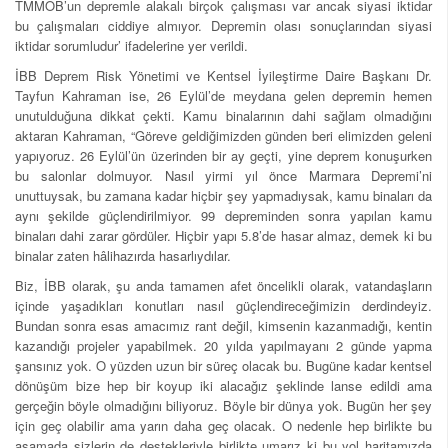
TMMOB’un depremle alakalı birçok çalışması var ancak siyasi iktidar
bu çalışmaları ciddiye almıyor. Depremin olası sonuçlarından siyasi
iktidar sorumludur’ ifadelerine yer verildi.
İBB Deprem Risk Yönetimi ve Kentsel İyileştirme Daire Başkanı Dr.
Tayfun Kahraman ise, 26 Eylül’de meydana gelen depremin hemen
unutulduğuna dikkat çekti. Kamu binalarının dahi sağlam olmadığını
aktaran Kahraman, “Göreve geldiğimizden günden beri elimizden geleni
yapıyoruz. 26 Eylül’ün üzerinden bir ay geçti, yine deprem konuşurken
bu salonlar dolmuyor. Nasıl yirmi yıl önce Marmara Depremi’ni
unuttuysak, bu zamana kadar hiçbir şey yapmadıysak, kamu binaları da
aynı şekilde güçlendirilmiyor. 99 depreminden sonra yapılan kamu
binaları dahi zarar gördüler. Hiçbir yapı 5.8’de hasar almaz, demek ki bu
binalar zaten hâlihazırda hasarlıydılar.
Biz, İBB olarak, şu anda tamamen afet öncelikli olarak, vatandaşların
içinde yaşadıkları konutları nasıl güçlendireceğimizin derdindeyiz.
Bundan sonra esas amacımız rant değil, kimsenin kazanmadığı, kentin
kazandığı projeler yapabilmek. 20 yılda yapılmayanı 2 günde yapma
şansınız yok. O yüzden uzun bir süreç olacak bu. Bugüne kadar kentsel
dönüşüm bize hep bir koyup iki alacağız şeklinde lanse edildi ama
gerçeğin böyle olmadığını biliyoruz. Böyle bir dünya yok. Bugün her şey
için geç olabilir ama yarın daha geç olacak. O nedenle hep birlikte bu
aşamada sizlerin de destekleriyle birlikte umarız ki bu yol haritamızda