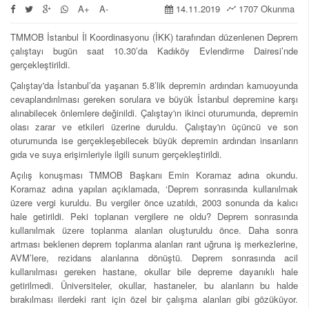
A+
A-
14.11.2019
1707 Okunma
TMMOB İstanbul İl Koordinasyonu (İKK) tarafından düzenlenen Deprem
çalıştayı bugün saat 10.30’da Kadıköy Evlendirme Dairesi’nde
gerçekleştirildi.
Çalıştay'da İstanbul’da yaşanan 5.8’lik depremin ardından kamuoyunda
cevaplandırılması gereken sorulara ve büyük İstanbul depremine karşı
alınabilecek önlemlere değinildi. Çalıştay'ın ikinci oturumunda, depremin
olası zarar ve etkileri üzerine duruldu. Çalıştay'ın üçüncü ve son
oturumunda ise gerçekleşebilecek büyük depremin ardından insanların
gıda ve suya erişimleriyle ilgili sunum gerçekleştirildi.
Açılış konuşması TMMOB Başkanı Emin Koramaz adına okundu.
Koramaz adına yapılan açıklamada, ‘Deprem sonrasında kullanılmak
üzere vergi kuruldu. Bu vergiler önce uzatıldı, 2003 sonunda da kalıcı
hale getirildi. Peki toplanan vergilere ne oldu? Deprem sonrasında
kullanılmak üzere toplanma alanları oluşturuldu önce. Daha sonra
artması beklenen deprem toplanma alanları rant uğruna iş merkezlerine,
AVM’lere, rezidans alanlarına dönüştü. Deprem sonrasında acil
kullanılması gereken hastane, okullar bile depreme dayanıklı hale
getirilmedi. Üniversiteler, okullar, hastaneler, bu alanların bu halde
bırakılması ilerdeki rant için özel bir çalışma alanları gibi gözüküyor.