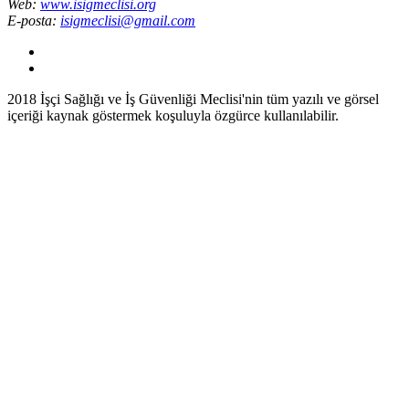
Web:
www.isigmeclisi.org
E-posta:
isigmeclisi@gmail.com
2018
İşçi Sağlığı ve İş Güvenliği Meclisi'nin tüm yazılı ve görsel
içeriği kaynak göstermek koşuluyla özgürce kullanılabilir.