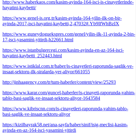
http://www.haberkaos.com/kasim-ayinda-164-isci-is-cinayetlerinde-
hayatini-kaybetti/
https://www.genel-is.org.tr/kasim-ayinda-164-yilin-ilk-on-bir-
ayinda-2017-isci-hayatini-kaybetti,2,47032#.Yb9IfWhBzIX
https://www.guneydoguekspres.com/genel/yilin-ilk-11-ayinda-2-bin-
17-isci-yasamini-yitirdi-h22661.html
https://www.istanbulgercegi.com/kasim-ayinda-en-az-164-isci-
hayatini-kaybetti_252443.html
https://www.istiklal.com.tr/haber/is-cinayetleri-raporunda-saglik-ve-
insaat-sektoru-ilk-siralarda-yer-aliyor/661055
http://jinhaagency.com/tr/tum-haberler/content/view/25293
https://www.karar.com/guncel-haberler/is-cinayeti-raporunda-vahim-
tablo-basi-saglik-ve-insaat-sektoru-aliyor-1643584
https://www.kibriscnn.com/is-cinayetleri-raporunda-vahim-tablo-
basi-saglik-ve-insaat-sektoru-aliyor
https://kizilbayrak58.net/ana-sayfa/haber/sinif/isig-meclisi-kasim-
ayinda-en-az-164-isci-yasamini-yitirdi