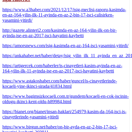
https://www.a3haber.com/2021/12/17/isig-meclisi-raporu-kasimda-
en-az-164-yilin-ilk-11-ayinda-en-az-2-bin-17-isci-calisirken-
yasamini-yitirdi/
http://gazete.alinteri2.com/kasimda-en-az-164-yilin-ilk-on-bir-
ayinda-ise-en-az-2017-isci-hayatini-kaybetti
https://amorsnews.com/isig-kasimda-en-az-164-isci-yasamini-yitirdi/
https://ankahaber.net/haber/detay/isig_yilin_ilk_11_ayinda_en_az_20
https://artigercek.com/haberler/is-cinayetleri-kasim-ayinda-en-az-
164-yilin-ilk-11-ayinda-ise-en-az-2017-isci-hayatini-kaybetti
https://www.astakoshaber.com/haber/guncel/is-cinayetlerinde-
kocaeli-yine-ikinci-sirada/41834.html
https://www.bagimsizkocaeli.com.tr/gundem/kocaeli-en-cok-iscinin-
oldugu-ikinci-kent-oldu-h89984.html
https://bianet.org/bianet/insan-haklari/254979-kasim-da-164-isci-is-
cinayetlerinde-yasamini-yitirdi
https://www.birgun.net/haber/on-bir-ayda-en-az-2-bin-17-isci-