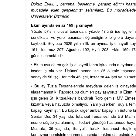
Dokuz Eylül…) barınma, beslenme, parasız eğitim başta 
mücadele eden gençlerimizi selamlarız. Bu mücadelede 
Üniversiteler Bizimdir!
Ekim ayında en az 169 iş cinayeti
Yüzde 57’sini ulusal basından; yüzde 43’ünü ise işçilerin m
sendikalar ve yerel basından öğrendiğimiz bilgilere dayan
kaybetti. Böylece 2025 yılının ilk on ayında iş cinayeti 
161, Temmuz 207, Ağustos 192, Eylül 208, Ekim 169) 1737’ye
güncellenmektedir.
• Ekim ayında en çok iş cinayeti tarım işkolunda meydana geld
inşaat işkolu var. Üçüncü sırada ise 25 ölümle taşımacılı
sanayide 58 işçi, tarımda 46 işçi, inşaatta 44 işçi ve hizmett
• Bu ay Tuzla Tersanelerinde meydana gelen iş cinayetlerin
ulaşamamıştık. Raporda bu ölümleri paylaşıyoruz: 9 Ekim, V
için gelen St. Kitts&Nevis bandıralı Roro gemisi MV Elmes'
kızakta veya havuzda olmalıydı. Yani yüzerken, suyla tema
kapağı kaymıştır. Bu kapak diğer ambar kapağının üstüne bı
Serdar Dur, 34 yaşında, İstanbul Tersanesi’nde BS Marin 
nesne düşüp yaralanmıştı, tedavi gördüğü hastanede hay
Mustafa, 36 yaşında, Suriyeli, Torlak Tersanesi Beşiktaş
konteyner gemisinin onarımı sırasında makine dairesinde ka