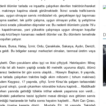
nli ölümler tarlada ve inşaatta çalışırken devrilen traktörün/hareket
 makineye kapılma olarak görülmektedir. İkinci sırada trafik/servis
asası, uygun olmayan servis minibüsleri vb. gerçekleşen işçi taşınması
şma saatleri, tek şoför çalışma, uygun olmayan yollar, iş yetiştirme
Üçüncü sırada yüksekten düşmeler var. Bu nedenli ölümlerin yüzde 79’u
rın kapatılmaması, yani yüksekte çalışmaya uygun olmayan koşullar
D
alp krizi/beyin kanaması nedenli ölümler var. Bu ölümlerin temelinde
oşulları yatıyor.
kara, Bursa, Hatay, İzmir, Ordu, Çanakkale, Sakarya, Aydın, Denizli,
eldi. Bu bölgeler sanayi merkezleri olmaları, tarımsal üretim veya
tti. Ölen çocukların altısı işçi ve ikisi çiftçiydi. Hatırlayalım: Miraç
’da tel altı kesim yaptığı sırada 80 metrelik uçuruma düştü, ölümü
 cansız bedenine bir gün sonra ulaşıldı… Hüseyin Başkan, 9 yaşında,
te tarlada çalışırken traktöre bağlı ekim mibzerin ( tohum makinesi)
dem Kaygısız, 17 yaşında, çiftçi. İzmir Kiraz’da şalgam tarlasındaki
 çuval sıkıştı, çuvalı çıkarırken rotovatöre kolunu kaptırdı… Abdülkadir
şırken yanında getirdiği tüfekle intihar ederek yaşamına son verdi…
indeki paketleme tesisi işçilerini mesai dönüşü eve götüren servis
rdüğü hastanede bir hafta sonra hayatını kaybetti… Ruhi Can Çıracı,
sinde üzerine kereste düştü… Mustafa Eti, 16 yaşında. Tekirdağ