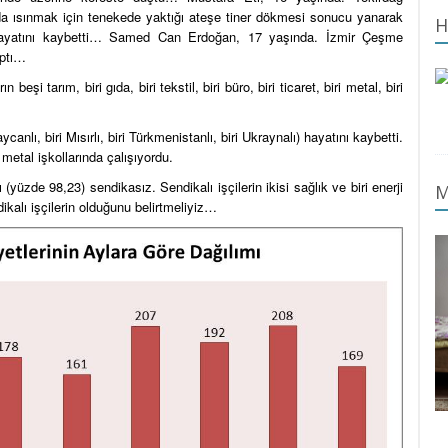
nda ısınmak için tenekede yaktığı ateşe tiner dökmesi sonucu yanarak
H
hayatını kaybetti… Samed Can Erdoğan, 17 yaşında. İzmir Çeşme
rptı…
 beşi tarım, biri gıda, biri tekstil, biri büro, biri ticaret, biri metal, biri
nlı, biri Mısırlı, biri Türkmenistanlı, biri Ukraynalı) hayatını kaybetti.
i metal işkollarında çalışıyordu.
(yüzde 98,23) sendikasız. Sendikalı işçilerin ikisi sağlık ve biri enerji
M
dikalı işçilerin olduğunu belirtmeliyiz…