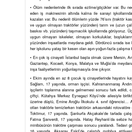
• Ölüm nedenlerinde ilk sırada ezilme/göçükler var. Bu nede
eden iş makinesinin altında kalma ile sanayi işkollarında
kazaları var. Bu nedenli ölümlerin yüzde 76’sını (traktör k
ve uygun olmayan traktörler yüzünden) tarım ve (uzun çalı
baskısı vb. yüzünden) taşımacılık işkollarında görüyoruz. 
uygun olmayan iskeleler, olmayan korkuluklar, boşlukla
yüzünden inşaatlarda meydana geldi. Dördüncü sırada ise k
her işkolunu yatay bir kesen olan aşırı-yoğun-fazla çalışma k
• En çok iş cinayeti İstanbul başta olmak üzere Mersin, An
Gaziantep, Kocaeli, Konya, Malatya ve Muğla’da meydana g
inşa faaliyetlerinin yoğunlaşmasıyla öne çıkıyor.
• Ekim ayında en az 8 çocuk iş cinayetlerinde hayatını kaybe
Sağlam, 17 yaşında, orman işçisi. Kahramanmaraş Andırın
işçilerin toplanma alanına gelmemesi sonucu fark edildi,
çiftçi. Kütahya Merkez Eynegazi Köyü’nde ailesiyle birlik
üzerine düştü, Emine Aroğlu İlkokulu 4. sınıf öğrencisi… A
otları traktörle temizlerken traktörün arkasındaki rotovatöre
Toktimur, 17 yaşında. Şanlıurfa Akçakale’de tarlada çalı
Fatma Şanverdi, 17 yaşında. Hatay Reyhanlı’da sebze hal
minibüsünün traktöre çarpması sonucu yaralandı. Tedavi gö
16 yaşında. Aksaray Eskil’de çalıştığı mobilya atölye