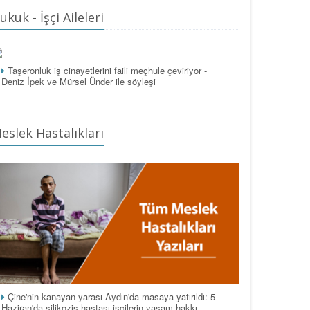
ukuk - İşçi Aileleri
Taşeronluk iş cinayetlerini faili meçhule çeviriyor -
Deniz İpek ve Mürsel Ünder ile söyleşi
eslek Hastalıkları
Çine'nin kanayan yarası Aydın'da masaya yatırıldı: 5
Haziran'da silikozis hastası işçilerin yaşam hakkı