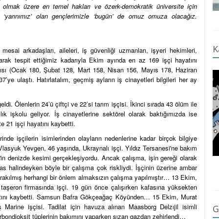
olmak üzere en temel hakları ve özerk-demokratik üniversite için
‘yarınımız’ olan gençlerimizle ‘bugün’ de omuz omuza olacağız.
K
esai arkadaşları, aileleri, iş güvenliği uzmanları, işyeri hekimleri,
arak tespit ettiğimiz kadarıyla Ekim ayında en az 169 işçi hayatını
sayısı (Ocak 180, Şubat 128, Mart 158, Nisan 156, Mayıs 178, Haziran
 ulaştı. Hatırlatalım, geçmiş ayların iş cinayetleri bilgileri her ay
i. Ölenlerin 24’ü çiftçi ve 22’si tarım işçisi. İkinci sırada 43 ölüm ile
k işkolu geliyor. İş cinayetlerine sektörel olarak baktığımızda ise
e 21 işçi hayatını kaybetti.
de işçilerin isimlerinden olayların nedenlerine kadar birçok bilgiye
lasyuk Yevgen, 46 yaşında, Ukraynalı işçi. Yıldız Tersanesi'ne bakım
in denizde kesimi gerçekleşiyordu. Ancak çalışma, işin gereği olarak
s halindeyken böyle bir çalışma çok riskliydi. İşçinin üzerine ambar
rakılmış herhangi bir önlem almaksızın çalışma yapılmıştır… 13 Ekim,
taşeron firmasında işçi. 19 gün önce çalışırken kafasına yüksekten
atını kaybetti. Samsun Bafra Gökçeağaç Köyünden… 15 Ekim, Murat
 Marine işçisi. Tadilat için havuza alınan Maasborg Delzıjil isimli
G
rbondioksit tüplerinin bakımını yaparken sızan gazdan zehirlendi…