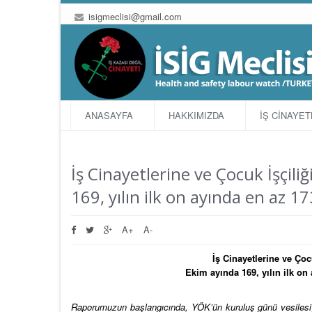
isigmeclisi@gmail.com
ANASAYFA
HAKKIMIZDA
İŞ CİNAYE
İş Cinayetlerine ve Çocuk İşçil
169, yılın ilk on ayında en az 17
A+
A-
İş Cinayetlerine ve Ço
Ekim ayında 169, yılın ilk on 
Raporumuzun başlangıcında, YÖK’ün kuruluş günü vesilesiyle