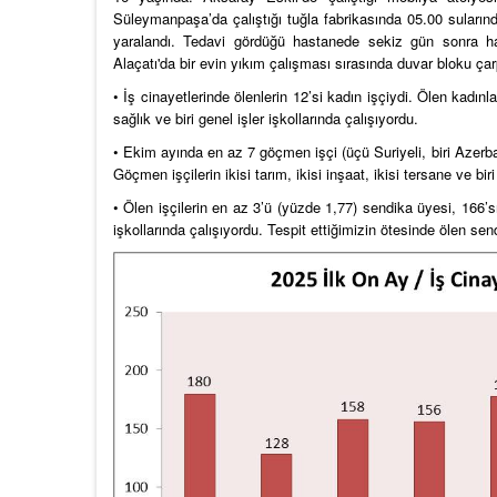
Süleymanpaşa’da çalıştığı tuğla fabrikasında 05.00 suları
yaralandı. Tedavi gördüğü hastanede sekiz gün sonra 
Alaçatı'da bir evin yıkım çalışması sırasında duvar bloku ça
• İş cinayetlerinde ölenlerin 12’si kadın işçiydi. Ölen kadınların
sağlık ve biri genel işler işkollarında çalışıyordu.
• Ekim ayında en az 7 göçmen işçi (üçü Suriyeli, biri Azerbayca
Göçmen işçilerin ikisi tarım, ikisi inşaat, ikisi tersane ve bir
• Ölen işçilerin en az 3’ü (yüzde 1,77) sendika üyesi, 166’sı 
işkollarında çalışıyordu. Tespit ettiğimizin ötesinde ölen sen