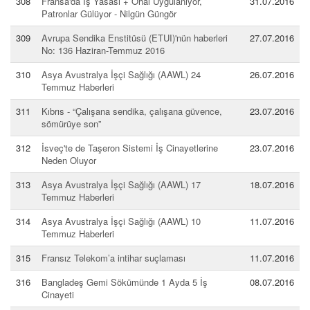
308
Fransa'da İş Yasası + Ohal Uygulanıyor,
31.07.2016
Patronlar Gülüyor - Nilgün Güngör
309
Avrupa Sendika Enstitüsü (ETUI)'nün haberleri
27.07.2016
No: 136 Haziran-Temmuz 2016
310
Asya Avustralya İşçi Sağlığı (AAWL) 24
26.07.2016
Temmuz Haberleri
311
Kıbrıs - “Çalışana sendika, çalışana güvence,
23.07.2016
sömürüye son”
312
İsveç'te de Taşeron Sistemi İş Cinayetlerine
23.07.2016
Neden Oluyor
313
Asya Avustralya İşçi Sağlığı (AAWL) 17
18.07.2016
Temmuz Haberleri
314
Asya Avustralya İşçi Sağlığı (AAWL) 10
11.07.2016
Temmuz Haberleri
315
Fransız Telekom’a intihar suçlaması
11.07.2016
316
Bangladeş Gemi Sökümünde 1 Ayda 5 İş
08.07.2016
Cinayeti