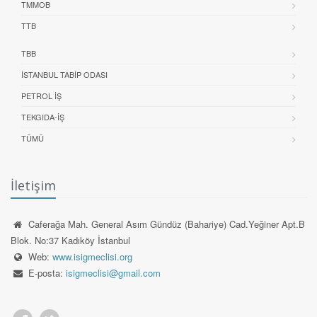
TMMOB
TTB
TBB
İSTANBUL TABIP ODASI
PETROL İŞ
TEKGIDA-İŞ
TÜMÜ
İletişim
Caferağa Mah. General Asım Gündüz (Bahariye) Cad.Yeğiner Apt.B
Blok. No:37 Kadıköy İstanbul
Web:
www.isigmeclisi.org
E-posta:
isigmeclisi@gmail.com