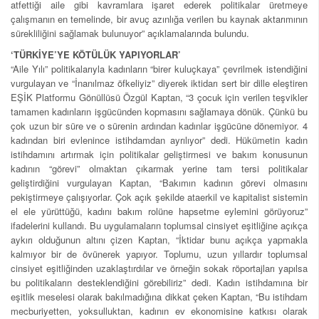
atfettiği aile gibi kavramlara işaret ederek politikalar üretmeye
çalışmanın en temelinde, bir avuç azınlığa verilen bu kaynak aktarımının
sürekliliğini sağlamak bulunuyor” açıklamalarında bulundu.
‘TÜRKİYE’YE KÖTÜLÜK YAPIYORLAR’
“Aile Yılı” politikalarıyla kadınların “birer kuluçkaya” çevrilmek istendiğini
vurgulayan ve “İnanılmaz öfkeliyiz” diyerek iktidarı sert bir dille eleştiren
EŞİK Platformu Gönüllüsü Özgül Kaptan, “3 çocuk için verilen teşvikler
tamamen kadınların işgücünden kopmasını sağlamaya dönük. Çünkü bu
çok uzun bir süre ve o sürenin ardından kadınlar işgücüne dönemiyor. 4
kadından biri evlenince istihdamdan ayrılıyor” dedi. Hükümetin kadın
istihdamını artırmak için politikalar geliştirmesi ve bakım konusunun
kadının “görevi” olmaktan çıkarmak yerine tam tersi politikalar
geliştirdiğini vurgulayan Kaptan, “Bakımın kadının görevi olmasını
pekiştirmeye çalışıyorlar. Çok açık şekilde ataerkil ve kapitalist sistemin
el ele yürüttüğü, kadını bakım rolüne hapsetme eylemini görüyoruz”
ifadelerini kullandı. Bu uygulamaların toplumsal cinsiyet eşitliğine açıkça
aykırı olduğunun altını çizen Kaptan, “İktidar bunu açıkça yapmakla
kalmıyor bir de övünerek yapıyor. Toplumu, uzun yıllardır toplumsal
cinsiyet eşitliğinden uzaklaştırdılar ve örneğin sokak röportajları yapılsa
bu politikaların desteklendiğini görebiliriz” dedi. Kadın istihdamına bir
eşitlik meselesi olarak bakılmadığına dikkat çeken Kaptan, “Bu istihdam
mecburiyetten, yoksulluktan, kadının ev ekonomisine katkısı olarak