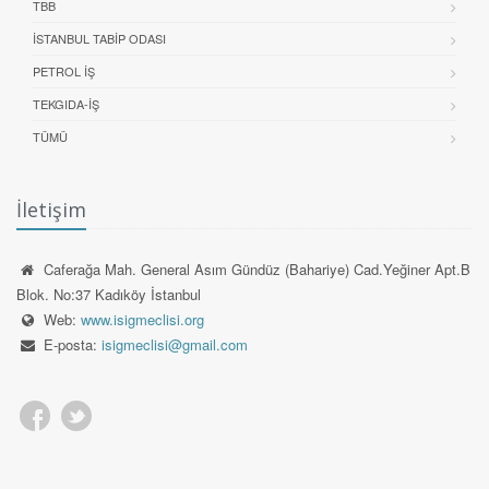
TBB
İSTANBUL TABIP ODASI
PETROL İŞ
TEKGIDA-İŞ
TÜMÜ
İletişim
Caferağa Mah. General Asım Gündüz (Bahariye) Cad.Yeğiner Apt.B
Blok. No:37 Kadıköy İstanbul
Web:
www.isigmeclisi.org
E-posta:
isigmeclisi@gmail.com