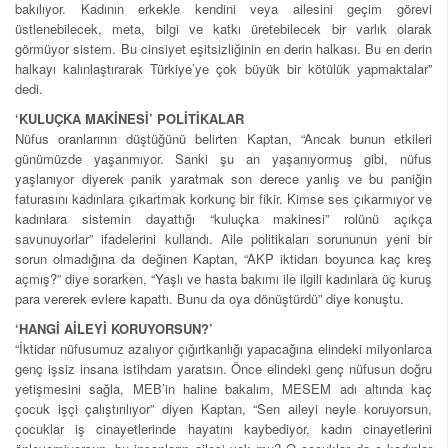
bakılıyor. Kadının erkekle kendini veya ailesini geçim görevi
üstlenebilecek, meta, bilgi ve katkı üretebilecek bir varlık olarak
görmüyor sistem. Bu cinsiyet eşitsizliğinin en derin halkası. Bu en derin
halkayı kalınlaştırarak Türkiye’ye çok büyük bir kötülük yapmaktalar”
dedi.
‘KULUÇKA MAKİNESİ’ POLİTİKALAR
Nüfus oranlarının düştüğünü belirten Kaptan, “Ancak bunun etkileri
günümüzde yaşanmıyor. Sanki şu an yaşanıyormuş gibi, nüfus
yaşlanıyor diyerek panik yaratmak son derece yanlış ve bu paniğin
faturasını kadınlara çıkartmak korkunç bir fikir. Kimse ses çıkarmıyor ve
kadınlara sistemin dayattığı “kuluçka makinesi” rolünü açıkça
savunuyorlar” ifadelerini kullandı. Aile politikaları sorununun yeni bir
sorun olmadığına da değinen Kaptan, “AKP iktidarı boyunca kaç kreş
açmış?” diye sorarken, “Yaşlı ve hasta bakımı ile ilgili kadınlara üç kuruş
para vererek evlere kapattı. Bunu da oya dönüştürdü” diye konuştu.
‘HANGİ AİLEYİ KORUYORSUN?’
“İktidar nüfusumuz azalıyor çığırtkanlığı yapacağına elindeki milyonlarca
genç işsiz insana istihdam yaratsın. Önce elindeki genç nüfusun doğru
yetişmesini sağla, MEB’in haline bakalım, MESEM adı altında kaç
çocuk işçi çalıştırılıyor” diyen Kaptan, “Sen aileyi neyle koruyorsun,
çocuklar iş cinayetlerinde hayatını kaybediyor, kadın cinayetlerini