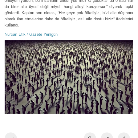
önleyemiyorsun, bu insanların ailesi yok mu? O çocuklar da o kadınlar
da birer aile üyesi değil miydi, hangi aileyi koruyorsun” diyerek tepki
gösterdi. Kaptan son olarak, “Her şeye çok öfkeliyiz, bizi aile düşmanı
olarak ilan etmelerine daha da öfkeliyiz, asıl aile dostu biziz” ifadelerini
kullandı.
Nurcan Etik / Gazete Yenigün