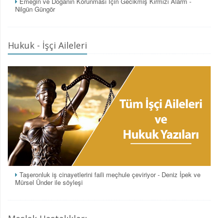
Emeğin ve Doğanın Korunması İçin Gecikmiş Kırmızı Alarm -
Nilgün Güngör
Hukuk - İşçi Aileleri
Taşeronluk iş cinayetlerini faili meçhule çeviriyor - Deniz İpek ve
Mürsel Ünder ile söyleşi