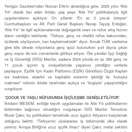
Yenigün Gazetesi'nden Nurcan Etik'in aktardığına göre, 2025 yılını “Aile
Yılı” olarak ilan eden iktidar, peş peşe “Aile Yılı” politikalarıyla ilgili
uygulamalarını açıklıyor. On yıllardır “En az 3 çocuk isteyen”
Cumhurbaşkanı ve AK Parti Genel Başkanı Recep Tayyip Erdoğan,
“Aile Yılı” ile ilgili açıklamalarında doğurganlık oranı ve nüfus artış hızının
alarm verdiğini belirterek, “Türkiye, genç ve nitelikli nüfus bakımından,
üzülerek söylüyorum, kan kaybetmektedir” diyor. Ancak TÜİK verilerine
göre bile ülkede milyonlarca genç işsiz bulunurken yurt dışına çıkan
genç sayısı da son zamanlarda gittikçe artıyor. Öte yandan İşçi Sağlığı
ve İş Güvenliği (İSİG) Meclisi, sadece 2024 yılında en az 395 genç ve
71 çocuk işçinin iş cinayetlerinde yaşamını yitirdiğini verilerle
paylaşıyor. Eşitlik İçin Kadın Platformu (EŞİK) Gönüllüsü Özgül Kaptan
ise kadınlara, ataerkil ve kapitalist sistemin işbirliği ile “kuluçka
makinesi” rolünün iktidar tarafından açıkça ve “övgüyle” yapıştırıldığını
vurguluyor.
‘ÇOCUK VE YAŞLI NÜFUSUNDA İŞÇİLEŞME GENİŞLETİLİYOR’
İktidarın MESEM, evliliğe teşvik uygulamaları ile Aile Yılı politikalarının
birbirinden bağımsız olmadığını vurgulayan İSİG Meclisi Temsilcisi
Murat Çakır, bu politikaların temelinde ucuz işgücü ihtiyacını karşılamak
olduğunu belirtti. “Türkiye'nin uluslararası iş bölümünde ülke olarak
yerimiz Avrupa Birliği'ne ucuz işçilik ihracı” diyen Çakır, metal sektörü