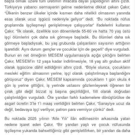
başta olmak üzere tüm üretimin ihracata dayalı yapıldığının altını çizdi.
Türkiye'ye yabancı sermayenin gelme nedenlerine dikkat çeken Çakır,
“Ülkenin benzer ülkeler içinde kısmen daha nitelikli olmasının yanında
esas olarak ucuz işgücü nedeniyle geliyor” dedi. “Bu noktada nüfus
gruplarında işçileşmeyi genişletmeye çalışıyorlar” ifadelerini kullanan
Çakır, “İlk olarak, özellikle son dönemlerde 55-60 ve hatta 70 yaş üstü
işçi ölümlerini çok daha sık görmeye başladık. Bu ölümleri daha sık
görmeye başladıysak, bu yaş grubunda çalışanların sayısının arttığının
işaretidir. Aynı durum gençler ve çocuklar için de geçerli” diye vurguladı.
Bunun en net örneğinin MESEM uygulamasıyla açığa çıktığını belirten
Çakır, MESEM’in 12 yaşa kadar indirilmesiyle, 18 yaş altı grubun aktif
olarak işgücüne dâhil edildiğinin altını çizdi. “Böyle olunca, çocukların
mesleki eğitim almasının yerine, işçi olarak çalıştırılmaya başlandığını
görüyoruz” diyen Çakır, MESEM kapsamında çocukların 1 gün okula 4
gün iş yerine gittiğini, iş yerinde ustasını gözlemleyerek öğrenen bir
çırak gibi değil bizzat iş başına geçirildiğini, fiili olarak doğrudan
çalıştırıldığını vurguladı. Öte yandan farklı kademelere dönüştürülse de
asgari ücretin 3’te 1’i maaş verildiğini belirten Çakır, “Sanayiye ucuz da
değil, bedavaya işçi veriliyor, patron para vermiyor çünkü” dedi.
Bu noktada 2025 yılının “Aile Yılı” ilân edilmesinin arkasında yatan
nedene işaret eden Çakır, “Bir yandan yaşlı ve çocuk nüfusunda
işçileşme yukarıda bahsettiğimiz gibi genişletilirken, bir yandan da daha