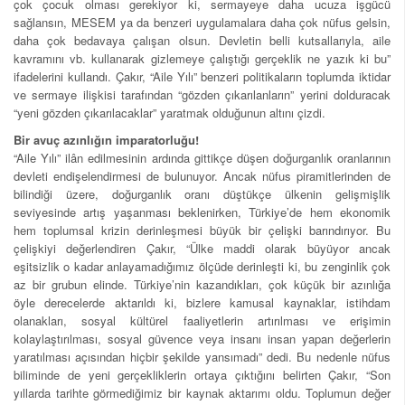
çok çocuk olması gerekiyor ki, sermayeye daha ucuza işgücü
sağlansın, MESEM ya da benzeri uygulamalara daha çok nüfus gelsin,
daha çok bedavaya çalışan olsun. Devletin belli kutsallarıyla, aile
kavramını vb. kullanarak gizlemeye çalıştığı gerçeklik ne yazık ki bu”
ifadelerini kullandı. Çakır, “Aile Yılı” benzeri politikaların toplumda iktidar
ve sermaye ilişkisi tarafından “gözden çıkarılanların” yerini dolduracak
“yeni gözden çıkarılacaklar” yaratmak olduğunun altını çizdi.
Bir avuç azınlığın imparatorluğu!
“Aile Yılı” ilân edilmesinin ardında gittikçe düşen doğurganlık oranlarının
devleti endişelendirmesi de bulunuyor. Ancak nüfus piramitlerinden de
bilindiği üzere, doğurganlık oranı düştükçe ülkenin gelişmişlik
seviyesinde artış yaşanması beklenirken, Türkiye’de hem ekonomik
hem toplumsal krizin derinleşmesi büyük bir çelişki barındırıyor. Bu
çelişkiyi değerlendiren Çakır, “Ülke maddi olarak büyüyor ancak
eşitsizlik o kadar anlayamadığımız ölçüde derinleşti ki, bu zenginlik çok
az bir grubun elinde. Türkiye’nin kazandıkları, çok küçük bir azınlığa
öyle derecelerde aktarıldı ki, bizlere kamusal kaynaklar, istihdam
olanakları, sosyal kültürel faaliyetlerin artırılması ve erişimin
kolaylaştırılması, sosyal güvence veya insanı insan yapan değerlerin
yaratılması açısından hiçbir şekilde yansımadı” dedi. Bu nedenle nüfus
biliminde de yeni gerçekliklerin ortaya çıktığını belirten Çakır, “Son
yıllarda tarihte görmediğimiz bir kaynak aktarımı oldu. Toplumun değer