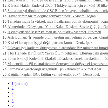
11
EMEK-AR’ın 'Türkiye’de İş Teftişi' raporu yayımlandı: Bilinçli 
12
Küresel Haklar Endeksi 2026: Türkiye işçiler için en kötü 10 ülke
13
Soma’nın yıl dönümünde ÇSGB’den 'cinayet mahallini nasıl temizl
14
Hayatlarımız bizim değilse sermayenindir! - Sinem Doğan
15
Tarladan mutfağa yüksek gıda fiyatlarının politik-ekonomisi - Kan
16
Alınterinden Gözyaşına: Yarım Kalan Düşlerin Sessiz Çığlığı - Ö
17
İş cinayetlerine sessiz kalmak da politiktir - Mehmet Türkmen
18
Aslı Odman: 'İş yerinde ölüm, üretim maliyetinin bir parçası olara
19
Kişisel koruyucu işçiyi değil patronu korur - Deniz İpek
20
Dilovası işçi katliamı duruşmasının ardından: Biz mimarlara burada
21
'Her Hanede Bir Ölüm': Yavaş Ölüm belgeseli, Elbistan'daki görü
22
Polen Ekoloji Kolektifi: Ekoloji mücadelesi emek hareketinin mü
23
Madencilik değil ekstraktivizm: Sermayenin doğaya el koymasına k
24
Sermaye-siyaset-yargı üçgeninde işçi katliamları - Nimet Acar
25
Kâğıttan kaplan İSG: Eğitim var, güvenlik yok? - Deniz İpek
1
(current)
2
3
4
5
6