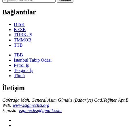
Bağlantılar
DİSK
KESK
TÜRK-İŞ
TMMOB
TTB
TBB
İstanbul Tabip Odası
Petrol İş
Tekgıda-İş
Tümü
İletişim
Caferağa Mah. General Asım Gündüz (Bahariye) Cad.Yeğiner Apt.B 
Web:
www.isigmeclisi.org
E-posta:
isigmeclisi@gmail.com