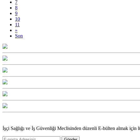
7
8
9
10
11
»
Son
İşçi Sağlığı ve İş Güvenliği Meclisinden düzenli E-bülten almak için l
Gönder