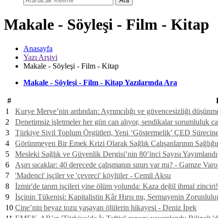
Ara
Makale - Söyleşi - Film - Kitap
Anasayfa
Yazı Arşivi
Makale - Söyleşi - Film - Kitap
Makale - Söyleşi - Film - Kitap Yazılarında Ara
#
1
Kurye Merve’nin ardından: Ayrımcılığı ve güvencesizliği düşünm
2
Denetimsiz işletmeler her gün can alıyor, sendikalar sorumluluk 
3
Türkiye Sivil Toplum Örgütleri, Yeni ‘Göstermelik’ ÇED Süreci
4
Görünmeyen Bir Emek Krizi Olarak Sağlık Çalışanlarının Sağlığın
5
Mesleki Sağlık ve Güvenlik Dergisi’nin 80’inci Sayısı Yayımlandı
6
Aşırı sıcaklar: 40 derecede çalışmanın sınırı var mı? - Gamze Var
7
'Madenci' işçiler ve 'çevreci' köylüler - Cemil Aksu
8
İzmir'de tarım işçileri yine ölüm yolunda: Kaza değil ihmal zincir
9
İşçinin Tükenişi: Kapitalistin Kâr Hırsı mı, Sermayenin Zorunlul
10
Çine’nin beyaz tozu yaşayan ölülerin hikayesi - Deniz İpek