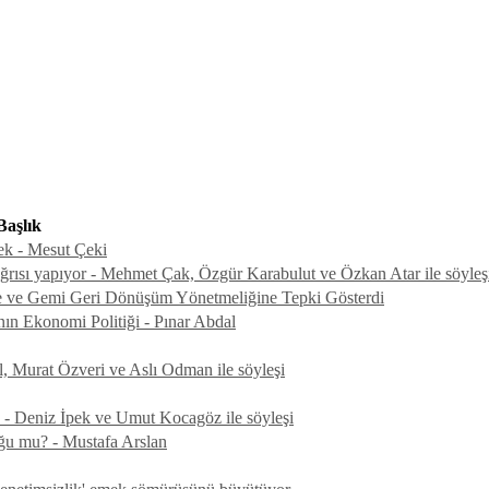
Başlık
ek - Mesut Çeki
çağrısı yapıyor - Mehmet Çak, Özgür Karabulut ve Özkan Atar ile söyleş
ne ve Gemi Geri Dönüşüm Yönetmeliğine Tepki Gösterdi
ın Ekonomi Politiği - Pınar Abdal
ol, Murat Özveri ve Aslı Odman ile söyleşi
i! - Deniz İpek ve Umut Kocagöz ile söyleşi
uğu mu? - Mustafa Arslan