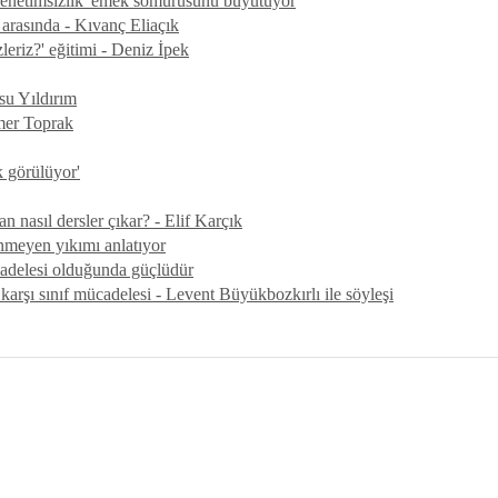
'denetimsizlik' emek sömürüsünü büyütüyor
 arasında - Kıvanç Eliaçık
eriz?' eğitimi - Deniz İpek
su Yıldırım
mer Toprak
k görülüyor'
n nasıl dersler çıkar? - Elif Karçık
nmeyen yıkımı anlatıyor
cadelesi olduğunda güçlüdür
arşı sınıf mücadelesi - Levent Büyükbozkırlı ile söyleşi