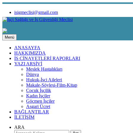
isigmeclisi@gmail.com
Menü
ANASAYFA
HAKKIMIZDA
İŞ CİNAYETLERİ RAPORLARI
YAZI ARŞİVİ
Meslek Hastalıkları
Dünya
Hukuk-İşçi Aileleri
Makale-Söyleşi-Film-Kitap
Çocuk İşçilik
Kadın İşçiler
Göçmen İşçiler
Asgari Ücret
BAĞLANTILAR
İLETİŞİM
ARA