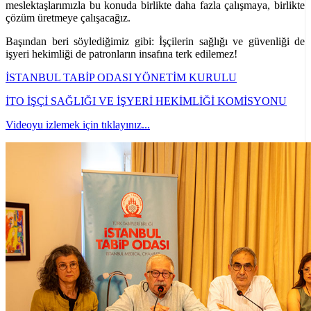
meslektaşlarımızla bu konuda birlikte daha fazla çalışmaya, birlikte
çözüm üretmeye çalışacağız.
Başından beri söylediğimiz gibi: İşçilerin sağlığı ve güvenliği de
işyeri hekimliği de patronların insafına terk edilemez!
İSTANBUL TABİP ODASI YÖNETİM KURULU
İTO İŞÇİ SAĞLIĞI VE İŞYERİ HEKİMLİĞİ KOMİSYONU
Videoyu izlemek için tıklayınız...