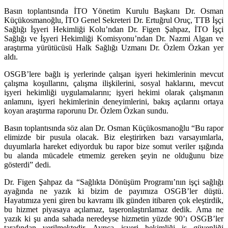
Basın toplantısında İTO Yönetim Kurulu Başkanı Dr. Osman
Küçükosmanoğlu, İTO Genel Sekreteri Dr. Ertuğrul Oruç, TTB İşçi
Sağlığı İşyeri Hekimliği Kolu’ndan Dr. Figen Şahpaz, İTO İşçi
Sağlığı ve İşyeri Hekimliği Komisyonu’ndan Dr. Nazmi Algan ve
araştırma yürütücüsü Halk Sağlığı Uzmanı Dr. Özlem Özkan yer
aldı.
OSGB’lere bağlı iş yerlerinde çalışan işyeri hekimlerinin mevcut
çalışma koşullarını, çalışma ilişkilerini, sosyal haklarını, mevcut
işyeri hekimliği uygulamalarını; işyeri hekimi olarak çalışmanın
anlamını, işyeri hekimlerinin deneyimlerini, bakış açılarını ortaya
koyan araştırma raporunu Dr. Özlem Özkan sundu.
Basın toplantısında söz alan Dr. Osman Küçükosmanoğlu “Bu rapor
elimizde bir pusula olacak. Biz eleştirirken bazı varsayımlarla,
duyumlarla hareket ediyorduk bu rapor bize somut veriler ışığında
bu alanda mücadele etmemiz gereken şeyin ne olduğunu bize
gösterdi” dedi.
Dr. Figen Şahpaz da “Sağlıkta Dönüşüm Programı’nın işçi sağlığı
ayağında ne yazık ki bizim de payımıza OSGB’ler düştü.
Hayatımıza yeni giren bu kavramı ilk günden itibaren çok eleştirdik,
bu hizmet piyasaya açılamaz, taşeronlaştırılamaz dedik. Ama ne
yazık ki şu anda sahada neredeyse hizmetin yüzde 90’ı OSGB’ler
tarafından verilmektedir. Ayrıca işyeri hekimliği iş güvenliği