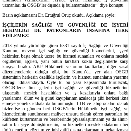
uzmanları da OSGB’ler dışında iş bulamamaktadır ” diye konuştu.
Basın açıklamasını Dr. Ertuğrul Oruç okudu. Açıklama şöyle:
İŞÇİLERİN SAĞLIĞI VE GÜVENLİĞİ DE İŞYERİ
HEKİMLİĞİ DE PATRONLARIN İNSAFINA TERK
EDİLEMEZ!
2013 yılında yürürlüğe giren 6331 sayılı İş Sağlığı ve Güvenliği
Kanunu, mevcut işçi sağlığı ve güvenliği hizmetlerini, işyeri
hekimleri başta olmak üzere, bu hizmeti sunanları ve onların meslek
örgütlerini, işçileri, yani bütün tarafları köklü değişimlerle karşı
karşıya bıraktı. AKP Hükümeti ve onun taraftarları, diğer yasal
düzenlemelerde olduğu gibi, bu Kanun’da yer alan OSGB
sisteminin herkesin özellikle işçilerin ve hizmeti sunanların yararına
olacağı iddiasındaydı. Öyle ki bu yasa kapsamında kurulacak,
OSGB’lerle tüm işçilerin işçi sağlığı ve güvenliği hizmetlerine
ulaşacağı, meslek hastalıkları ve iş kazalarıyla onlara bağlı
yaralanma, ölüm ve iş günü kayıplarının azalacağı gibi herkesi ikna
etmeye yönelik iddialarda bulunmuştu. TTB ve tabip odaları olarak
bizler ise o günden beri OSGB’lerin Hükümetin işçi sağlığı ve
hizmetlerinin sunulmasını maliyet unsuru olarak gören patronları bu
külfetten kurtarmanın ve beraberinde piyasalaştırmanın ya da alınır-
satılır bir şeye dönüştürmenin, bu hizmetleri meslek odalarının her
türlü denetim, gözetim ve inisiyatifi dışına çıkarmanın mekanizması