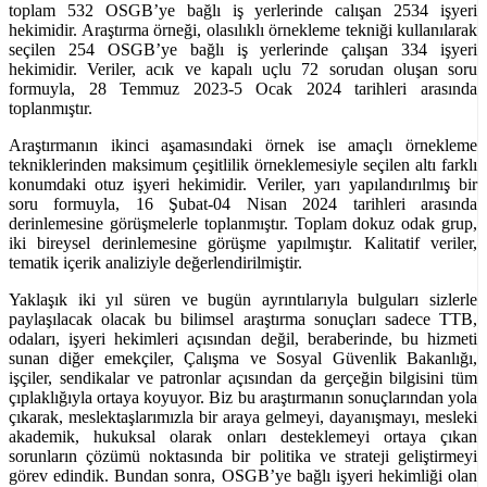
toplam 532 OSGB’ye bağlı iş yerlerinde calışan 2534 işyeri
hekimidir. Araştırma örneği, olasılıklı örnekleme tekniği kullanılarak
seçilen 254 OSGB’ye bağlı iş yerlerinde çalışan 334 işyeri
hekimidir. Veriler, acık ve kapalı uçlu 72 sorudan oluşan soru
formuyla, 28 Temmuz 2023-5 Ocak 2024 tarihleri arasında
toplanmıştır.
Araştırmanın ikinci aşamasındaki örnek ise amaçlı örnekleme
tekniklerinden maksimum çeşitlilik örneklemesiyle seçilen altı farklı
konumdaki otuz işyeri hekimidir. Veriler, yarı yapılandırılmış bir
soru formuyla, 16 Şubat-04 Nisan 2024 tarihleri arasında
derinlemesine görüşmelerle toplanmıştır. Toplam dokuz odak grup,
iki bireysel derinlemesine görüşme yapılmıştır. Kalitatif veriler,
tematik içerik analiziyle değerlendirilmiştir.
Yaklaşık iki yıl süren ve bugün ayrıntılarıyla bulguları sizlerle
paylaşılacak olacak bu bilimsel araştırma sonuçları sadece TTB,
odaları, işyeri hekimleri açısından değil, beraberinde, bu hizmeti
sunan diğer emekçiler, Çalışma ve Sosyal Güvenlik Bakanlığı,
işçiler, sendikalar ve patronlar açısından da gerçeğin bilgisini tüm
çıplaklığıyla ortaya koyuyor. Biz bu araştırmanın sonuçlarından yola
çıkarak, meslektaşlarımızla bir araya gelmeyi, dayanışmayı, mesleki
akademik, hukuksal olarak onları desteklemeyi ortaya çıkan
sorunların çözümü noktasında bir politika ve strateji geliştirmeyi
görev edindik. Bundan sonra, OSGB’ye bağlı işyeri hekimliği olan