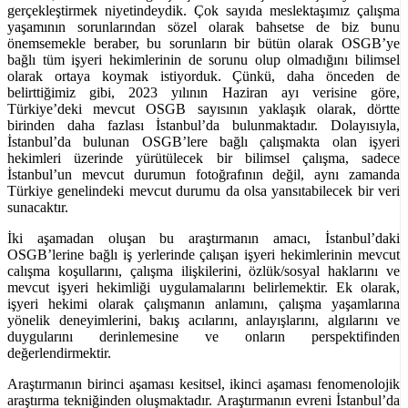
gerçekleştirmek niyetindeydik. Çok sayıda meslektaşımız çalışma
yaşamının sorunlarından sözel olarak bahsetse de biz bunu
önemsemekle beraber, bu sorunların bir bütün olarak OSGB’ye
bağlı tüm işyeri hekimlerinin de sorunu olup olmadığını bilimsel
olarak ortaya koymak istiyorduk. Çünkü, daha önceden de
belirttiğimiz gibi, 2023 yılının Haziran ayı verisine göre,
Türkiye’deki mevcut OSGB sayısının yaklaşık olarak, dörtte
birinden daha fazlası İstanbul’da bulunmaktadır. Dolayısıyla,
İstanbul’da bulunan OSGB’lere bağlı çalışmakta olan işyeri
hekimleri üzerinde yürütülecek bir bilimsel çalışma, sadece
İstanbul’un mevcut durumun fotoğrafının değil, aynı zamanda
Türkiye genelindeki mevcut durumu da olsa yansıtabilecek bir veri
sunacaktır.
İki aşamadan oluşan bu araştırmanın amacı, İstanbul’daki
OSGB’lerine bağlı iş yerlerinde çalışan işyeri hekimlerinin mevcut
calışma koşullarını, çalışma ilişkilerini, özlük/sosyal haklarını ve
mevcut işyeri hekimliği uygulamalarını belirlemektir. Ek olarak,
işyeri hekimi olarak çalışmanın anlamını, çalışma yaşamlarına
yönelik deneyimlerini, bakış acılarını, anlayışlarını, algılarını ve
duygularını derinlemesine ve onların perspektifinden
değerlendirmektir.
Araştırmanın birinci aşaması kesitsel, ikinci aşaması fenomenolojik
araştırma tekniğinden oluşmaktadır. Araştırmanın evreni İstanbul’da