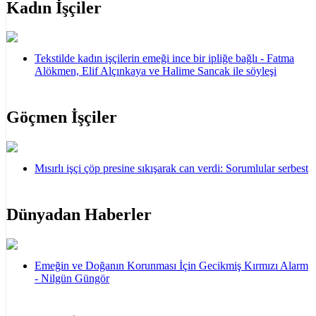
Kadın İşçiler
Tekstilde kadın işçilerin emeği ince bir ipliğe bağlı - Fatma
Alökmen, Elif Alçınkaya ve Halime Sancak ile söyleşi
Göçmen İşçiler
Mısırlı işçi çöp presine sıkışarak can verdi: Sorumlular serbest
Dünyadan Haberler
Emeğin ve Doğanın Korunması İçin Gecikmiş Kırmızı Alarm
- Nilgün Güngör