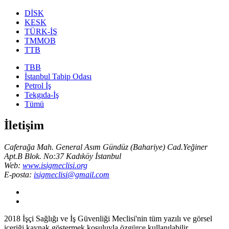
DİSK
KESK
TÜRK-İŞ
TMMOB
TTB
TBB
İstanbul Tabip Odası
Petrol İş
Tekgıda-İş
Tümü
İletişim
Caferağa Mah. General Asım Gündüz (Bahariye) Cad.Yeğiner
Apt.B Blok. No:37 Kadıköy İstanbul
Web:
www.isigmeclisi.org
E-posta:
isigmeclisi@gmail.com
2018
İşçi Sağlığı ve İş Güvenliği Meclisi'nin tüm yazılı ve görsel
içeriği kaynak göstermek koşuluyla özgürce kullanılabilir.