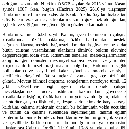
olduğunu savunduk. Nitekim, OSGB sayıları da 2013 yılının Kasım
ayında 1087 iken, bugün (Haziran 2025) 2616’ya ulaşmıştır.
Bunların dörtte birinden fazlası da İstanbul’dadır. Sayıları hızla artan
OSGB’lerin esas amacı, patronların çıkarını gözetmek olduğundan,
işçilerin ve sağlığının ve güvenliğinin gözden çıkartmaktır.
Bunların yanında, 6331 sayılı Kanun, işyeri hekimlerinin çalışma
koşullarından özlük haklarına, özlük haklarından mesleki
bağımsızlıklarına, mesleki bağımsızlıklarından iş güvencesine kadar
bütün çalışma yaşamlarının alanlarını tümüyle onların aleyhine
değiştireceğini iddia ettik. İddiamızın temelleri, meslektaşlarımızdan
aldığımız geri dönüşler, mezuniyet sonrası tezlerin ve yürütülen
küçük çaplı bilimsel araştırmaların bulguları, Hükümetin sağlık
politikalarına ve sosyal politikalara yönelik ekonomik ve siyasi
tercihlerine dayalıydı. Ve sonuçlar da zaman geçtikçe bizi haklı
çıkardı. Mevcut bilimsel araştırma sonuçlarının neredeyse tümü, 12
yıldır OSGB’lere bağlı işyeri hekimi olarak çalışan
meslektaşlarımızın ücret, istihdam bakımından güvencesiz
koşullarda çalıştığını, özlük haklarının yetersiz olduğunu, adaletsiz
ve otoriter çalışma ilişkileriyle, despotik denetimlerle karşı karşıya
kaldığını, çalışma günlerinin önemli bir bölümünün yolda geçtiğini
ve bunun da çalışma süresinden sayılmadığını, tanımlı eğitim
izinlerini kullanmada bile zorlandıklarını ve bunun gibi çok sayıda
ve çeşitlilikte farklı sorunların bulunduğunu ortaya koymuştur.
Uluslararası Çalışma Örgütü (ILO)’nün 1985 yılında kabul ettiği,