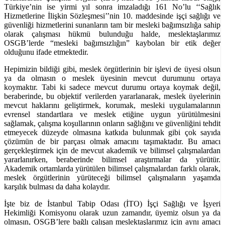
Türkiye’nin ise yirmi yıl sonra imzaladığı 161 No’lu ‘‘Sağlık
Hizmetlerine İlişkin Sözleşmesi’’nin 10. maddesinde işçi sağlığı ve
güvenliği hizmetlerini sunanların tam bir mesleki bağımsızlığa sahip
olarak çalışması hükmü bulunduğu halde, meslektaşlarımız
OSGB’lerde “mesleki bağımsızlığın” kaybolan bir etik değer
olduğunu ifade etmektedir.
Hepimizin bildiği gibi, meslek örgütlerinin bir işlevi de üyesi olsun
ya da olmasın o meslek üyesinin mevcut durumunu ortaya
koymaktır. Tabi ki sadece mevcut durumu ortaya koymak değil,
beraberinde, bu objektif verilerden yararlanarak, meslek üyelerinin
mevcut haklarını geliştirmek, korumak, mesleki uygulamalarının
evrensel standartlara ve meslek etiğine uygun yürütülmesini
sağlamak, çalışma koşullarının onların sağlığını ve güvenliğini tehdit
etmeyecek düzeyde olmasına katkıda bulunmak gibi çok sayıda
çözümün de bir parçası olmak amacını taşımaktadır. Bu amacı
gerçekleştirmek için de mevcut akademik ve bilimsel çalışmalardan
yararlanırken, beraberinde bilimsel araştırmalar da yürütür.
Akademik ortamlarda yürütülen bilimsel çalışmalardan farklı olarak,
meslek örgütlerinin yürüteceği bilimsel çalışmaların yaşamda
karşılık bulması da daha kolaydır.
İşte biz de İstanbul Tabip Odası (İTO) İşçi Sağlığı ve İşyeri
Hekimliği Komisyonu olarak uzun zamandır, üyemiz olsun ya da
olmasın, OSGB’lere bağlı çalışan meslektaşlarımız için aynı amacı