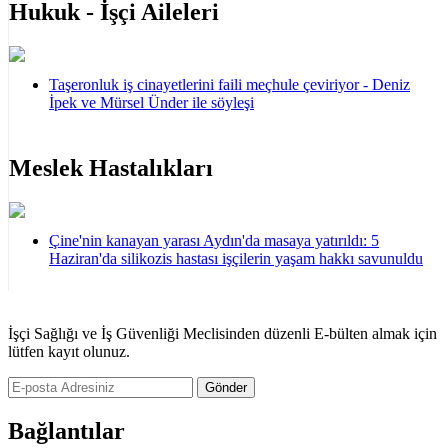
Hukuk - İşçi Aileleri
Taşeronluk iş cinayetlerini faili meçhule çeviriyor - Deniz
İpek ve Mürsel Ünder ile söyleşi
Meslek Hastalıkları
Çine'nin kanayan yarası Aydın'da masaya yatırıldı: 5
Haziran'da silikozis hastası işçilerin yaşam hakkı savunuldu
İşçi Sağlığı ve İş Güvenliği Meclisinden düzenli E-bülten almak için
lütfen kayıt olunuz.
Gönder
Bağlantılar