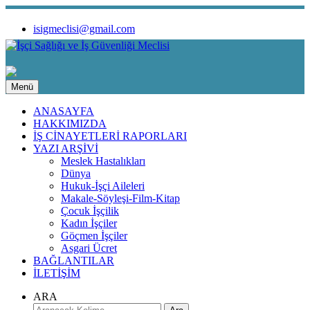
isigmeclisi@gmail.com
Menü
ANASAYFA
HAKKIMIZDA
İŞ CİNAYETLERİ RAPORLARI
YAZI ARŞİVİ
Meslek Hastalıkları
Dünya
Hukuk-İşçi Aileleri
Makale-Söyleşi-Film-Kitap
Çocuk İşçilik
Kadın İşçiler
Göçmen İşçiler
Asgari Ücret
BAĞLANTILAR
İLETİŞİM
ARA