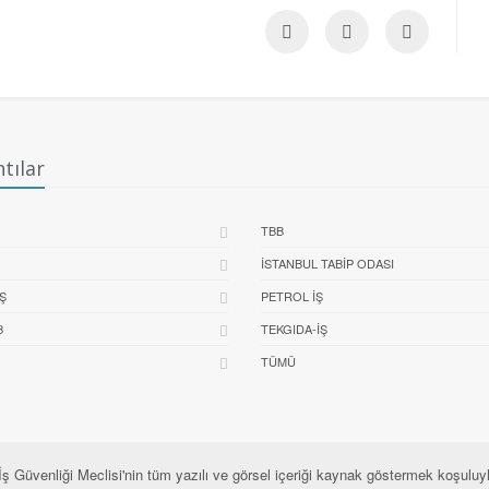
tılar
TBB
İSTANBUL TABIP ODASI
Ş
PETROL İŞ
B
TEKGIDA-İŞ
TÜMÜ
İş Güvenliği Meclisi'nin tüm yazılı ve görsel içeriği kaynak göstermek koşuluyla