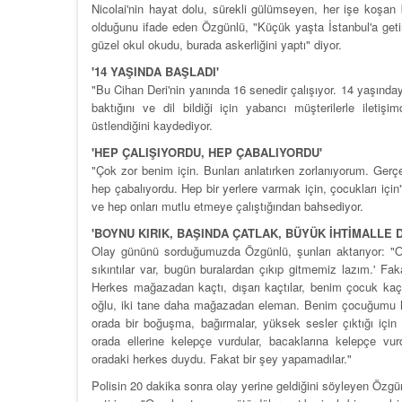
Nicolai'nin hayat dolu, sürekli gülümseyen, her işe koşan 
olduğunu ifade eden Özgünlü, "Küçük yaşta İstanbul'a geti
güzel okul okudu, burada askerliğini yaptı" diyor.
'14 YAŞINDA BAŞLADI'
"Bu Cihan Deri'nin yanında 16 senedir çalışıyor. 14 yaşınday
baktığını ve dil bildiği için yabancı müşterilerle ilet
üstlendiğini kaydediyor.
'HEP ÇALIŞIYORDU, HEP ÇABALIYORDU'
"Çok zor benim için. Bunları anlatırken zorlanıyorum. Gerç
hep çabalıyordu. Hep bir yerlere varmak için, çocukları içi
ve hep onları mutlu etmeye çalıştığından bahsediyor.
'BOYNU KIRIK, BAŞINDA ÇATLAK, BÜYÜK İHTİMALLE
Olay gününü sorduğumuzda Özgünlü, şunları aktarıyor: "Ola
sıkıntılar var, bugün buralardan çıkıp gitmemiz lazım.' Fak
Herkes mağazadan kaçtı, dışarı kaçtılar, benim çocuk kaçam
oğlu, iki tane daha mağazadan eleman. Benim çocuğumu her
orada bir boğuşma, bağırmalar, yüksek sesler çıktığı için d
orada ellerine kelepçe vurdular, bacaklarına kelepçe vu
oradaki herkes duydu. Fakat bir şey yapamadılar."
Polisin 20 dakika sonra olay yerine geldiğini söyleyen Özgün