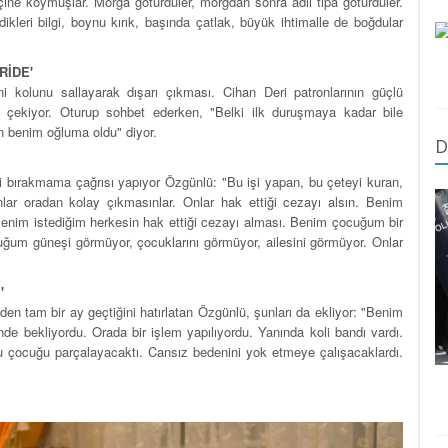
içine koymuşlar. Morga götürdüler, morgdan sonra adli tıpa götürdüler.
rdikleri bilgi, boynu kırık, başında çatlak, büyük ihtimalle de boğdular
RİDE'
ini kolunu sallayarak dışarı çıkması. Cihan Deri patronlarının güçlü
t çekiyor. Oturup sohbet ederken, "Belki ilk duruşmaya kadar bile
n benim oğluma oldu" diyor.
D
i bırakmama çağrısı yapıyor Özgünlü: "Bu işi yapan, bu çeteyi kuran,
lar oradan kolay çıkmasınlar. Onlar hak ettiği cezayı alsın. Benim
enim istediğim herkesin hak ettiği cezayı alması. Benim çocuğum bir
ğum güneşi görmüyor, çocuklarını görmüyor, ailesini görmüyor. Onlar
'
en tam bir ay geçtiğini hatırlatan Özgünlü, şunları da ekliyor: "Benim
de bekliyordu. Orada bir işlem yapılıyordu. Yanında koli bandı vardı.
u çocuğu parçalayacaktı. Cansız bedenini yok etmeye çalışacaklardı.