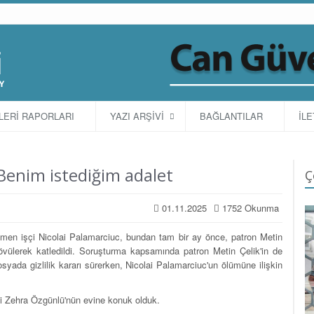
TLERİ RAPORLARI
YAZI ARŞİVİ
BAĞLANTILAR
İLE
 Benim istediğim adalet
Ç
01.11.2025
1752 Okunma
çmen işçi Nicolai Palamarciuc, bundan tam bir ay önce, patron Metin
dövülerek katledildi. Soruşturma kapsamında patron Metin Çelik'in de
osyada gizlilik kararı sürerken, Nicolai Palamarciuc'un ölümüne ilişkin
si Zehra Özgünlü'nün evine konuk olduk.