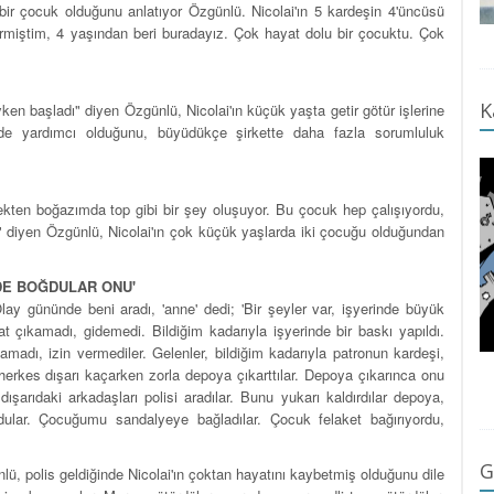
bir çocuk olduğunu anlatıyor Özgünlü. Nicolai'ın 5 kardeşin 4'üncüsü
rmiştim, 4 yaşından beri buradayız. Çok hayat dolu bir çocuktu. Çok
K
ken başladı" diyen Özgünlü, Nicolai'ın küçük yaşta getir götür işlerine
işimde yardımcı olduğunu, büyüdükçe şirkette daha fazla sorumluluk
ekten boğazımda top gibi bir şey oluşuyor. Bu çocuk hep çalışıyordu,
n" diyen Özgünlü, Nicolai'ın çok küçük yaşlarda iki çocuğu olduğundan
 DE BOĞDULAR ONU'
y gününde beni aradı, 'anne' dedi; 'Bir şeyler var, işyerinde büyük
at çıkamadı, gidemedi. Bildiğim kadarıyla işyerinde bir baskı yapıldı.
adı, izin vermediler. Gelenler, bildiğim kadarıyla patronun kardeşi,
kes dışarı kaçarken zorla depoya çıkarttılar. Depoya çıkarınca onu
ışarıdaki arkadaşları polisi aradılar. Bunu yukarı kaldırdılar depoya,
rdular. Çocuğumu sandalyeye bağladılar. Çocuk felaket bağırıyordu,
G
lü, polis geldiğinde Nicolai'ın çoktan hayatını kaybetmiş olduğunu dile