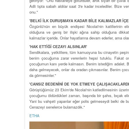
getiriyor: "Onu hastaneye götürdüler, artık siyah bir çuval 
Adli tıpta sabah aldılar saat 3'e kadar incelediler. Bize ve
onu."
'BELKİ İLK DURUŞMAYA KADAR BİLE KALMAZLAR İÇE
Özgünlü'nün en büyük endişesi Nicolai'nin katillerinin el
olduğuna ve geniş bir ilişki ağına sahip olduğuna dikka
kalmazlar içeride. Onlar hayatlarına devam ederler, ama ola
'HAK ETTİĞİ CEZAYI ALSINLAR'
Sendikalara, yetkililere, tüm kamuoyuna bu cinayetin peşin
benim çocuğuma zarar verenlerin hepsi tutuklu. Fakat on
çocuğumun kanı yerde kalmasın. Benim istediğim adalet. B
daha gelmeyecek, onlar da oradan çıkmasınlar. Benim çocu
da görmesinler."
'CANSIZ BEDENİNİ DE YOK ETMEYE ÇALIŞACAKLARDI
Görüştüğümüz 23 Ekim'de Nicolai'nin katledilmesinin üzerind
çocuğumu öldürdükleri zaman, başında bir şahıs, bıçak elin
Yani bu vahşeti yapanlar eğer polis gelmeseydi belki de b
Cenazeyi senelerce bulamazdık."
ETHA