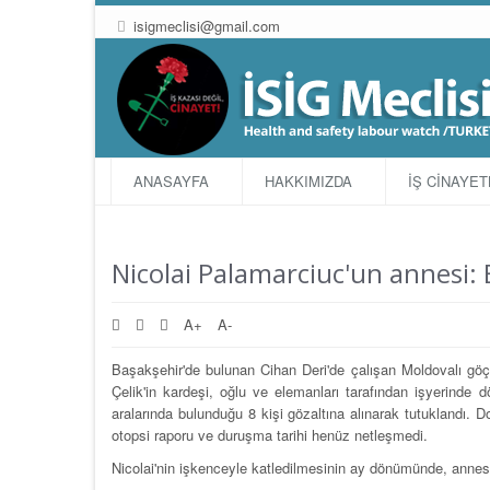
isigmeclisi@gmail.com
ANASAYFA
HAKKIMIZDA
İŞ CİNAYE
Nicolai Palamarciuc'un annesi:
A+
A-
Başakşehir'de bulunan Cihan Deri'de çalışan Moldovalı gö
Çelik'in kardeşi, oğlu ve elemanları tarafından işyerinde 
aralarında bulunduğu 8 kişi gözaltına alınarak tutuklandı. D
otopsi raporu ve duruşma tarihi henüz netleşmedi.
Nicolai'nin işkenceyle katledilmesinin ay dönümünde, anne