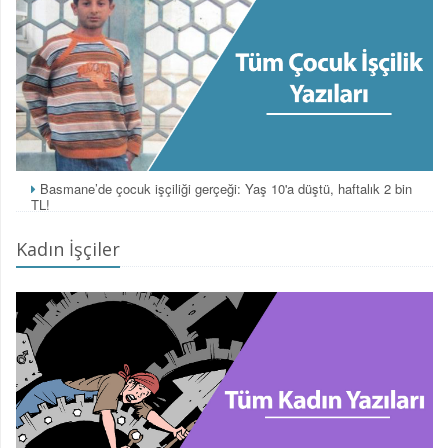
Basmane’de çocuk işçiliği gerçeği: Yaş 10'a düştü, haftalık 2 bin
TL!
Kadın İşçiler