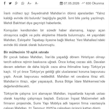
A+
A-
07.05.2026
630 Okunma
İranlı mülteci işçi Seyedmahdi Mahdian’ın ölümü ajanslardan “Yalnız
kaldığı evinde ölü bulundu” başlığıyla geçildi. İsmi bile yanlış yazılmıştı.
Mehdi Bakhtiari diye geçmişti haberlerde.
Komşuları kendisinden bir süredir haber alamamış, kapıyı açan
olmayınca sağlık ve polis ekiplerine ihbarda bulunmuştu. 44 yaşındaki
Mahdian, Eskişehir Tepebaşı ilçesine bağlı Merkez Yeni Mahallesi’ndeki
evinde ölü olarak olarak bulunmuştu.
Bir mültecinin 10 aylık ıstırabı
Bir çocuk babası Mahdian, İran’da yaşadığı dönem Hıristiyan olmayı
tercih edince rejimin baskısına uğradı. Önce kırbaç cezası aldı. Davaları
devam ederken de daha büyük ceza alma ihtimaline karşı Türkiye’ye
kaçtı. 10 yıl önce Türkiye’ye geldiği gibi uluslararasi koruma başvurusu
yaptı. Ancak başvurusu reddedildi. Mahdian ret cevabına itiraz etti.
Mahdian’ın itirazı, eğer yaşasaydı, Bursa Bölge İdare Mahkemesi’nde
değerlendirilecekti.
Türkiye’de çalışma izni alamayan Mahdian, inşaatlarda kaynak ustası
olarak kayıtdışı çalışmaya başladı. Esözcan İnşaat Malzemeleri adlı
firmanın projesinde, Surre Yapı Mobilya adlı taşeron firma vasıtasıyla
çalışan Mahdian, 31 Temmuz 2025’te çalışırken üçüncü kattan düştü.