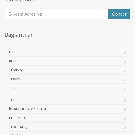
Gönder
Bağlantılar
DİSK
KESK
TÜRK-İŞ
TMMOB
TTB
TBB
İSTANBUL TABIP ODASI
PETROL İŞ
TEKGIDA-İŞ