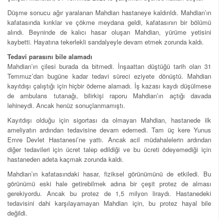
Düşme sonucu ağır yaralanan Mahdian hastaneye kaldırıldı. Mahdian’ın
kafatasında kırıklar ve çökme meydana geldi, kafatasının bir bölümü
alındı. Beyninde de kalıcı hasar oluşan Mahdian, yürüme yetisini
kaybetti. Hayatına tekerlekli sandalyeyle devam etmek zorunda kaldı.
Tedavi parasını bile alamadı
Mahdian’ın çilesi burada da bitmedi. İnşaattan düştüğü tarih olan 31
Temmuz’dan bugüne kadar tedavi süreci eziyete dönüştü. Mahdian
kayıtdışı çalıştığı için hiçbir ödeme alamadı. İş kazası kaydı düşülmese
de ambulans tutanağı, bilirkişi raporu Mahdian’ın açtığı davada
lehineydi. Ancak henüz sonuçlanmamıştı.
Kayıtdışı olduğu için sigortası da olmayan Mahdian, hastanede ilk
ameliyatın ardından tedavisine devam edemedi. Tam üç kere Yunus
Emre Devlet Hastanesi’ne yattı. Ancak acil müdahalelerin ardından
diğer tedavileri için ücret talep edildiği ve bu ücreti ödeyemediği için
hastaneden adeta kaçmak zorunda kaldı.
Mahdian’ın kafatasındaki hasar, fiziksel görünümünü de etkiledi. Bu
görünümü eski hale getirebilmek adına bir çeşit protez de alması
gerekiyordu. Ancak bu protez de 1,5 milyon liraydı. Hastanedeki
tedavisini dahi karşılayamayan Mahdian için, bu protez hayal bile
değildi.