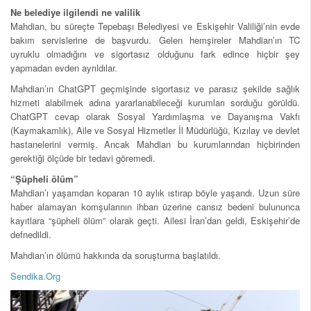
Ne belediye ilgilendi ne valilik
Mahdian, bu süreçte Tepebaşı Belediyesi ve Eskişehir Valiliği’nin evde
bakım servislerine de başvurdu. Gelen hemşireler Mahdian’ın TC
uyruklu olmadığını ve sigortasız olduğunu fark edince hiçbir şey
yapmadan evden ayrıldılar.
Mahdian’ın ChatGPT geçmişinde sigortasız ve parasız şekilde sağlık
hizmeti alabilmek adına yararlanabileceği kurumları sorduğu görüldü.
ChatGPT cevap olarak Sosyal Yardımlaşma ve Dayanışma Vakfı
(Kaymakamlık), Aile ve Sosyal Hizmetler İl Müdürlüğü, Kızılay ve devlet
hastanelerini vermiş. Ancak Mahdian bu kurumlarından hiçbirinden
gerektiği ölçüde bir tedavi göremedi.
“Şüpheli ölüm”
Mahdian’ı yaşamdan koparan 10 aylık ıstırap böyle yaşandı. Uzun süre
haber alamayan komşularının ihbarı üzerine cansız bedeni bulununca
kayıtlara “şüpheli ölüm” olarak geçti. Ailesi İran’dan geldi, Eskişehir’de
defnedildi.
Mahdian’ın ölümü hakkında da soruşturma başlatıldı.
Sendika.Org