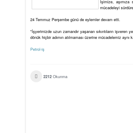
İşimize, aşımıza 
mücadeleyi sürdürec
24 Temmuz Perşembe günü de eylemler devam etti.
"İşyerimizde uzun zamandır yaşanan sıkıntıların işveren 
dönük hiçbir adımın atılmaması üzerine mücadelemiz aynı ka
Petrol-iş
2212
Okunma