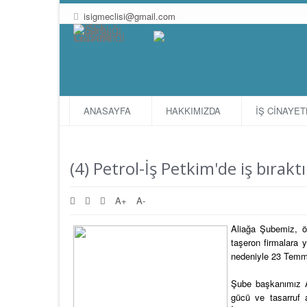
isigmeclisi@gmail.com
ANASAYFA
HAKKIMIZDA
İŞ CİNAYE
(4) Petrol-İş Petkim'de iş bıraktı
A+
A-
Aliağa Şubemiz, ör
taşeron firmalara y
nedeniyle 23 Temmu
Şube başkanımız A
gücü ve tasarruf 