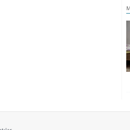
M
tılar