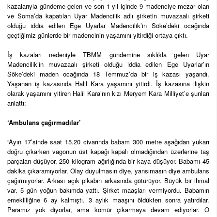
kazalarıyla gündeme gelen ve son 1 yıl içinde 9 madenciye mezar olan
ve Soma’da kapatılan Uyar Madencilik adlı şirketin muvazaalı şirketi
olduğu iddia edilen Ege Uyarlar Madencilik’in Söke’deki ocağında
geçtiğimiz günlerde bir madencinin yaşamını yitirdiği ortaya çıktı.
İş kazaları nedeniyle TBMM gündemine sıklıkla gelen Uyar
Madencilik’in muvazaalı şirketi olduğu iddia edilen Ege Uyarlar’ın
Söke’deki maden ocağında 18 Temmuz’da bir iş kazası yaşandı.
Yaşanan iş kazasında Halil Kara yaşamını yitirdi. İş kazasına ilişkin
olarak yaşamını yitiren Halil Kara’nın kızı Meryem Kara Milliyet’e şunları
anlattı:
‘Ambulans çağırmadılar’
“Ayın 17’sinde saat 15.20 civarında babam 300 metre aşağıdan yukarı
doğru çıkarken vagonun üst kapağı kapalı olmadığından üzerlerine taş
parçaları düşüyor, 250 kilogram ağırlığında bir kaya düşüyor. Babamı 45
dakika çıkaramıyorlar. Olay duyulmasın diye, yansımasın diye ambulans
çağırmıyorlar. Arkası açık pikabın arkasında götürüyor. Büyük bir ihmal
var. 5 gün yoğun bakımda yattı. Şirket maaşları vermiyordu. Babamın
emekliliğine 6 ay kalmıştı. 3 aylık maaşını öldükten sonra yatırdılar.
Paramız yok diyorlar, ama kömür çıkarmaya devam ediyorlar. O