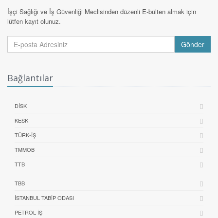
İşçi Sağlığı ve İş Güvenliği Meclisinden düzenli E-bülten almak için
lütfen kayıt olunuz.
Gönder
Bağlantılar
DİSK
KESK
TÜRK-İŞ
TMMOB
TTB
TBB
İSTANBUL TABIP ODASI
PETROL İŞ