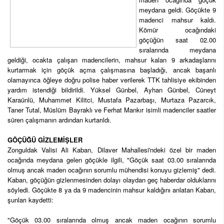
meydana geldi. Göçükte 9
madenci mahsur kaldı.
Kömür ocağındaki
göçüğün saat 02.00
sıralarında meydana
geldiği, ocakta çalışan madencilerin, mahsur kalan 9 arkadaşlarını
kurtarmak için göçük açma çalışmasına başladığı, ancak başarılı
olamayınca öğleye doğru polise haber verilerek TTK tahlisiye ekibinden
yardım istendiği bildirildi. Yüksel Günbel, Ayhan Günbel, Cüneyt
Karaünlü, Muhammet Kilitci, Mustafa Pazarbaşı, Murtaza Pazarcık,
Taner Tutal, Müslüm Bayraklı ve Ferhat Mankır isimli madenciler saatler
süren çalışmanın ardından kurtarıldı.
GÖÇÜĞÜ GİZLEMİŞLER
Zonguldak Valisi Ali Kaban, Dilaver Mahallesi'ndeki özel bir maden
ocağında meydana gelen göçükle ilgili, "Göçük saat 03.00 sıralarında
olmuş ancak maden ocağının sorumlu mühendisi konuyu gizlemiş" dedi.
Kaban, göçüğün gizlenmesinden dolayı olaydan geç haberdar olduklarını
söyledi. Göçükte 8 ya da 9 madencinin mahsur kaldığını anlatan Kaban,
şunları kaydetti:
"Göçük 03.00 sıralarında olmuş ancak maden ocağının sorumlu