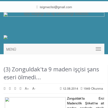
isigmeclisi@gmail.com
MENÜ
(3) Zonguldak'ta 9 maden işçisi şans
eseri ölmedi...
A+
A-
12.08.2014
1949 Okunma
Zonguldak'ta Erci
Madencilik Şirketi'ne ait
maden ocağında göçük