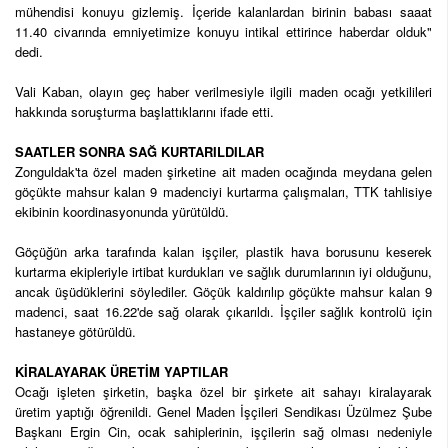
mühendisi konuyu gizlemiş. İçeride kalanlardan birinin babası saaat
11.40 civarında emniyetimize konuyu intikal ettirince haberdar olduk"
dedi.
Vali Kaban, olayın geç haber verilmesiyle ilgili maden ocağı yetkilileri
hakkında soruşturma başlattıklarını ifade etti.
SAATLER SONRA SAĞ KURTARILDILAR
Zonguldak'ta özel maden şirketine ait maden ocağında meydana gelen
göçükte mahsur kalan 9 madenciyi kurtarma çalışmaları, TTK tahlisiye
ekibinin koordinasyonunda yürütüldü.
Göçüğün arka tarafında kalan işçiler, plastik hava borusunu keserek
kurtarma ekipleriyle irtibat kurdukları ve sağlık durumlarının iyi olduğunu,
ancak üşüdüklerini söylediler. Göçük kaldırılıp göçükte mahsur kalan 9
madenci, saat 16.22'de sağ olarak çıkarıldı. İşçiler sağlık kontrolü için
hastaneye götürüldü.
KİRALAYARAK ÜRETİM YAPTILAR
Ocağı işleten şirketin, başka özel bir şirkete ait sahayı kiralayarak
üretim yaptığı öğrenildi. Genel Maden İşçileri Sendikası Üzülmez Şube
Başkanı Ergin Cin, ocak sahiplerinin, işçilerin sağ olması nedeniyle