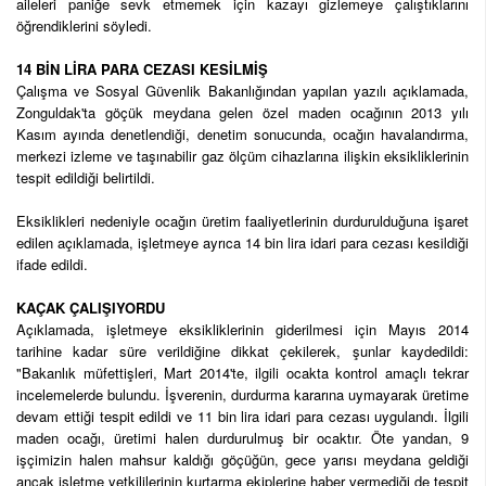
aileleri paniğe sevk etmemek için kazayı gizlemeye çalıştıklarını
öğrendiklerini söyledi.
14 BİN LİRA PARA CEZASI KESİLMİŞ
Çalışma ve Sosyal Güvenlik Bakanlığından yapılan yazılı açıklamada,
Zonguldak'ta göçük meydana gelen özel maden ocağının 2013 yılı
Kasım ayında denetlendiği, denetim sonucunda, ocağın havalandırma,
merkezi izleme ve taşınabilir gaz ölçüm cihazlarına ilişkin eksikliklerinin
tespit edildiği belirtildi.
Eksiklikleri nedeniyle ocağın üretim faaliyetlerinin durdurulduğuna işaret
edilen açıklamada, işletmeye ayrıca 14 bin lira idari para cezası kesildiği
ifade edildi.
KAÇAK ÇALIŞIYORDU
Açıklamada, işletmeye eksikliklerinin giderilmesi için Mayıs 2014
tarihine kadar süre verildiğine dikkat çekilerek, şunlar kaydedildi:
"Bakanlık müfettişleri, Mart 2014'te, ilgili ocakta kontrol amaçlı tekrar
incelemelerde bulundu. İşverenin, durdurma kararına uymayarak üretime
devam ettiği tespit edildi ve 11 bin lira idari para cezası uygulandı. İlgili
maden ocağı, üretimi halen durdurulmuş bir ocaktır. Öte yandan, 9
işçimizin halen mahsur kaldığı göçüğün, gece yarısı meydana geldiği
ancak işletme yetkililerinin kurtarma ekiplerine haber vermediği de tespit