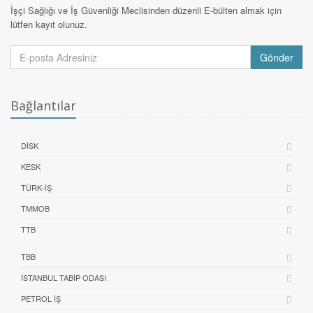
İşçi Sağlığı ve İş Güvenliği Meclisinden düzenli E-bülten almak için
lütfen kayıt olunuz.
Gönder
Bağlantılar
DİSK
KESK
TÜRK-İŞ
TMMOB
TTB
TBB
İSTANBUL TABIP ODASI
PETROL İŞ