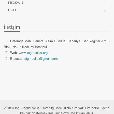
TEKGIDA-İŞ
TÜMÜ
İletişim
Caferağa Mah. General Asım Gündüz (Bahariye) Cad.Yeğiner Apt.B
Blok. No:37 Kadıköy İstanbul
Web:
www.isigmeclisi.org
E-posta:
isigmeclisi@gmail.com
2018
İşçi Sağlığı ve İş Güvenliği Meclisi'nin tüm yazılı ve görsel içeriği
kaynak göstermek koşuluyla özgürce kullanılabilir.