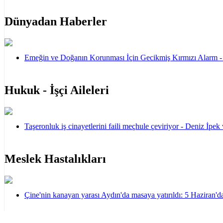
Dünyadan Haberler
Emeğin ve Doğanın Korunması İçin Gecikmiş Kırmızı Alarm 
Hukuk - İşçi Aileleri
Taşeronluk iş cinayetlerini faili meçhule çeviriyor - Deniz İpek
Meslek Hastalıkları
Çine'nin kanayan yarası Aydın'da masaya yatırıldı: 5 Haziran'da