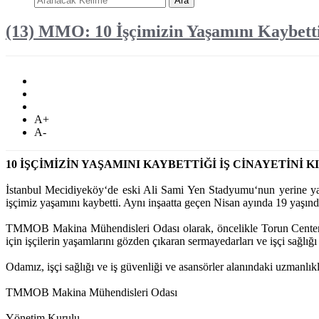
Ara
(13) MMO: 10 İşçimizin Yaşamını Kaybetti
A+
A-
10 İŞÇİMİZİN YAŞAMINI KAYBETTİĞİ İŞ CİNAYETİNİ 
İstanbul Mecidiyeköy‘de eski Ali Sami Yen Stadyumu‘nun yerine yapı
işçimiz yaşamını kaybetti. Aynı inşaatta geçen Nisan ayında 19 yaşınd
TMMOB Makina Mühendisleri Odası olarak, öncelikle Torun Center inş
için işçilerin yaşamlarını gözden çıkaran sermayedarları ve işçi sağlığı
Odamız, işçi sağlığı ve iş güvenliği ve asansörler alanındaki uzmanlık
TMMOB Makina Mühendisleri Odası
Yönetim Kurulu