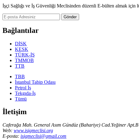
İşçi Sağlığı ve İş Güvenliği Meclisinden düzenli E-bülten almak için l
Gönder
Bağlantılar
DİSK
KESK
TÜRK-İŞ
TMMOB
TTB
TBB
İstanbul Tabip Odası
Petrol İş
Tekgıda-İş
Tümü
İletişim
Caferağa Mah. General Asım Gündüz (Bahariye) Cad.Yeğiner Apt.B 
Web:
www.isigmeclisi.org
E-posta:
isigmeclisi@gmail.com