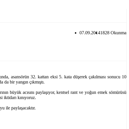
07.09.2014
1828 Okunma
ında, asansörün 32. kattan eksi 5. kata düşerek çakılması sonucu 10
a da bir yangın çıkmıştı.
rının büyük acısını paylaşıyor, kentsel rant ve yoğun emek sömürüsü
si iktidarı kınıyoruz.
u ile paylaşacaktır.