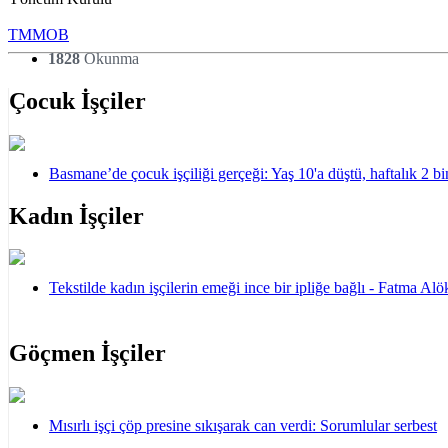
TMMOB
1828
Okunma
Çocuk İşçiler
Basmane’de çocuk işçiliği gerçeği: Yaş 10'a düştü, haftalık 2 b
Kadın İşçiler
Tekstilde kadın işçilerin emeği ince bir ipliğe bağlı - Fatma A
Göçmen İşçiler
Mısırlı işçi çöp presine sıkışarak can verdi: Sorumlular serbest