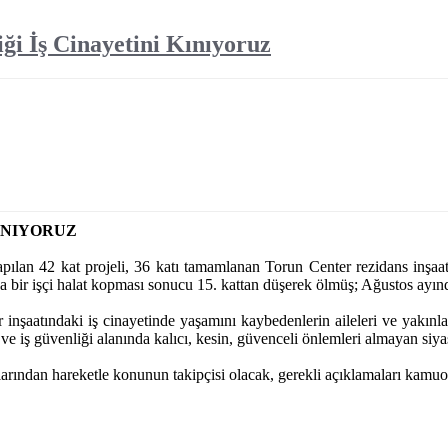
ği İş Cinayetini Kınıyoruz
KINIYORUZ
lan 42 kat projeli, 36 katı tamamlanan Torun Center rezidans inşaat
a bir işçi halat kopması sonucu 15. kattan düşerek ölmüş; Ağustos ayınd
aatındaki iş cinayetinde yaşamını kaybedenlerin aileleri ve yakınla
 ve iş güvenliği alanında kalıcı, kesin, güvenceli önlemleri almayan siya
larından hareketle konunun takipçisi olacak, gerekli açıklamaları kamuoy