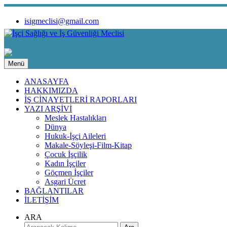
isigmeclisi@gmail.com
Menü
ANASAYFA
HAKKIMIZDA
İŞ CİNAYETLERİ RAPORLARI
YAZI ARŞİVİ
Meslek Hastalıkları
Dünya
Hukuk-İşçi Aileleri
Makale-Söyleşi-Film-Kitap
Çocuk İşçilik
Kadın İşçiler
Göçmen İşçiler
Asgari Ücret
BAĞLANTILAR
İLETİŞİM
ARA