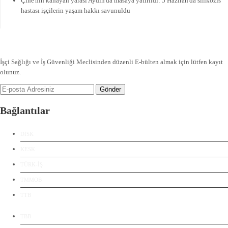
Çine'nin kanayan yarası Aydın'da masaya yatırıldı: 5 Haziran'da silikozis
hastası işçilerin yaşam hakkı savunuldu
İşçi Sağlığı ve İş Güvenliği Meclisinden düzenli E-bülten almak için lütfen kayıt
olunuz.
Gönder
Bağlantılar
DİSK
KESK
TÜRK-İŞ
TMMOB
TTB
TBB