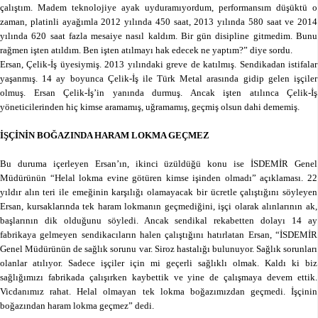
çalıştım. Madem teknolojiye ayak uyduramıyordum, performansım düşüktü o
zaman, platinli ayağımla 2012 yılında 450 saat, 2013 yılında 580 saat ve 2014
yılında 620 saat fazla mesaiye nasıl kaldım. Bir gün disipline gitmedim. Bunu
rağmen işten atıldım. Ben işten atılmayı hak edecek ne yaptım?” diye sordu.
Ersan, Çelik-İş üyesiymiş. 2013 yılındaki greve de katılmış. Sendikadan istifalar
yaşanmış. 14 ay boyunca Çelik-İş ile Türk Metal arasında gidip gelen işçiler
olmuş. Ersan Çelik-İş’in yanında durmuş. Ancak işten atılınca Çelik-İş
yöneticilerinden hiç kimse aramamış, uğramamış, geçmiş olsun dahi dememiş.
İŞÇİNİN BOĞAZINDA HARAM LOKMA GEÇMEZ
Bu duruma içerleyen Ersan’ın, ikinci üzüldüğü konu ise İSDEMİR Genel
Müdürünün “Helal lokma evine götüren kimse işinden olmadı” açıklaması. 22
yıldır alın teri ile emeğinin karşılığı olamayacak bir ücretle çalıştığını söyleyen
Ersan, kursaklarında tek haram lokmanın geçmediğini, işçi olarak alınlarının ak,
başlarının dik olduğunu söyledi. Ancak sendikal rekabetten dolayı 14 ay
fabrikaya gelmeyen sendikacıların halen çalıştığını hatırlatan Ersan, “İSDEMİR
Genel Müdürünün de sağlık sorunu var. Siroz hastalığı bulunuyor. Sağlık sorunları
olanlar atılıyor. Sadece işçiler için mi geçerli sağlıklı olmak. Kaldı ki biz
sağlığımızı fabrikada çalışırken kaybettik ve yine de çalışmaya devem ettik.
Vicdanımız rahat. Helal olmayan tek lokma boğazımızdan geçmedi. İşçinin
boğazından haram lokma geçmez” dedi.