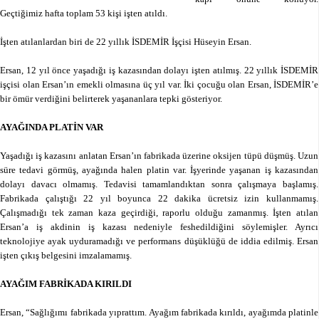
Geçtiğimiz hafta toplam 53 kişi işten atıldı.
İşten atılanlardan biri de 22 yıllık İSDEMİR İşçisi Hüseyin Ersan.
Ersan, 12 yıl önce yaşadığı iş kazasından dolayı işten atılmış. 22 yıllık İSDEMİR
işçisi olan Ersan’ın emekli olmasına üç yıl var. İki çocuğu olan Ersan, İSDEMİR’e
bir ömür verdiğini belirterek yaşananlara tepki gösteriyor.
AYAĞINDA PLATİN VAR
Yaşadığı iş kazasını anlatan Ersan’ın fabrikada üzerine oksijen tüpü düşmüş. Uzun
süre tedavi görmüş, ayağında halen platin var. İşyerinde yaşanan iş kazasından
dolayı davacı olmamış. Tedavisi tamamlandıktan sonra çalışmaya başlamış.
Fabrikada çalıştığı 22 yıl boyunca 22 dakika ücretsiz izin kullanmamış.
Çalışmadığı tek zaman kaza geçirdiği, raporlu olduğu zamanmış. İşten atılan
Ersan’a iş akdinin iş kazası nedeniyle feshedildiğini söylemişler. Ayrıcı
teknolojiye ayak uyduramadığı ve performans düşüklüğü de iddia edilmiş. Ersan
işten çıkış belgesini imzalamamış.
AYAĞIM FABRİKADA KIRILDI
Ersan, “Sağlığımı fabrikada yıprattım. Ayağım fabrikada kırıldı, ayağımda platinle