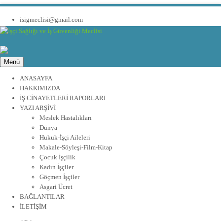
isigmeclisi@gmail.com
Menü
ANASAYFA
HAKKIMIZDA
İŞ CİNAYETLERİ RAPORLARI
YAZI ARŞİVİ
Meslek Hastalıkları
Dünya
Hukuk-İşçi Aileleri
Makale-Söyleşi-Film-Kitap
Çocuk İşçilik
Kadın İşçiler
Göçmen İşçiler
Asgari Ücret
BAĞLANTILAR
İLETİŞİM