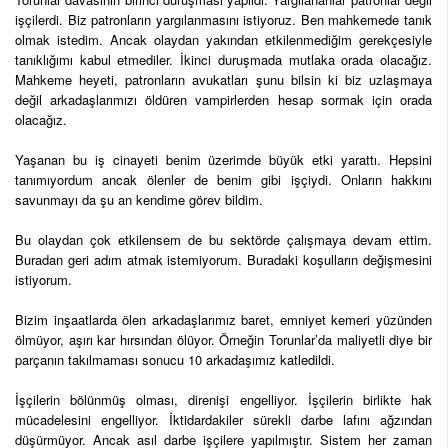
işçilerdi. Biz patronların yargılanmasını istiyoruz. Ben mahkemede tanık
olmak istedim. Ancak olaydan yakından etkilenmediğim gerekçesiyle
tanıklığımı kabul etmediler. İkinci duruşmada mutlaka orada olacağız.
Mahkeme heyeti, patronların avukatları şunu bilsin ki biz uzlaşmaya
değil arkadaşlarımızı öldüren vampirlerden hesap sormak için orada
olacağız.
Yaşanan bu iş cinayeti benim üzerimde büyük etki yarattı. Hepsini
tanımıyordum ancak ölenler de benim gibi işçiydi. Onların hakkını
savunmayı da şu an kendime görev bildim.
Bu olaydan çok etkilensem de bu sektörde çalışmaya devam ettim.
Buradan geri adım atmak istemiyorum. Buradaki koşulların değişmesini
istiyorum.
Bizim inşaatlarda ölen arkadaşlarımız baret, emniyet kemeri yüzünden
ölmüyor, aşırı kar hırsından ölüyor. Örneğin Torunlar’da maliyetli diye bir
parçanın takılmaması sonucu 10 arkadaşımız katledildi.
İşçilerin bölünmüş olması, direnişi engelliyor. İşçilerin birlikte hak
mücadelesini engelliyor. İktidardakiler sürekli darbe lafını ağzından
düşürmüyor. Ancak asıl darbe işçilere yapılmıştır. Sistem her zaman