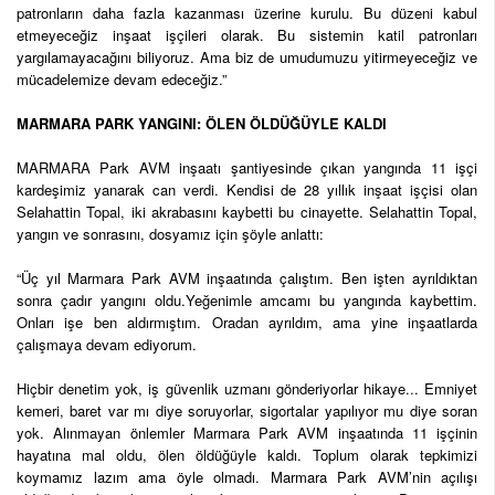
patronların daha fazla kazanması üzerine kurulu. Bu düzeni kabul
etmeyeceğiz inşaat işçileri olarak. Bu sistemin katil patronları
yargılamayacağını biliyoruz. Ama biz de umudumuzu yitirmeyeceğiz ve
mücadelemize devam edeceğiz.”
MARMARA PARK YANGINI: ÖLEN ÖLDÜĞÜYLE KALDI
MARMARA Park AVM inşaatı şantiyesinde çıkan yangında 11 işçi
kardeşimiz yanarak can verdi. Kendisi de 28 yıllık inşaat işçisi olan
Selahattin Topal, iki akrabasını kaybetti bu cinayette. Selahattin Topal,
yangın ve sonrasını, dosyamız için şöyle anlattı:
“Üç yıl Marmara Park AVM inşaatında çalıştım. Ben işten ayrıldıktan
sonra çadır yangını oldu.Yeğenimle amcamı bu yangında kaybettim.
Onları işe ben aldırmıştım. Oradan ayrıldım, ama yine inşaatlarda
çalışmaya devam ediyorum.
Hiçbir denetim yok, iş güvenlik uzmanı gönderiyorlar hikaye... Emniyet
kemeri, baret var mı diye soruyorlar, sigortalar yapılıyor mu diye soran
yok. Alınmayan önlemler Marmara Park AVM inşaatında 11 işçinin
hayatına mal oldu, ölen öldüğüyle kaldı. Toplum olarak tepkimizi
koymamız lazım ama öyle olmadı. Marmara Park AVM’nin açılışı