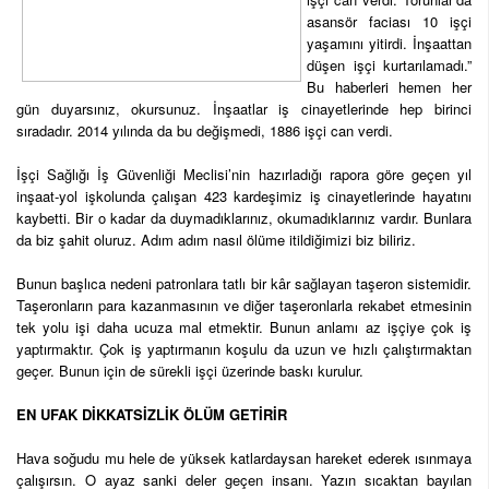
asansör faciası 10 işçi
yaşamını yitirdi. İnşaattan
düşen işçi kurtarılamadı.”
Bu haberleri hemen her
gün duyarsınız, okursunuz. İnşaatlar iş cinayetlerinde hep birinci
sıradadır. 2014 yılında da bu değişmedi, 1886 işçi can verdi.
İşçi Sağlığı İş Güvenliği Meclisi’nin hazırladığı rapora göre geçen yıl
inşaat-yol işkolunda çalışan 423 kardeşimiz iş cinayetlerinde hayatını
kaybetti. Bir o kadar da duymadıklarınız, okumadıklarınız vardır. Bunlara
da biz şahit oluruz. Adım adım nasıl ölüme itildiğimizi biz biliriz.
Bunun başlıca nedeni patronlara tatlı bir kâr sağlayan taşeron sistemidir.
Taşeronların para kazanmasının ve diğer taşeronlarla rekabet etmesinin
tek yolu işi daha ucuza mal etmektir. Bunun anlamı az işçiye çok iş
yaptırmaktır. Çok iş yaptırmanın koşulu da uzun ve hızlı çalıştırmaktan
geçer. Bunun için de sürekli işçi üzerinde baskı kurulur.
EN UFAK DİKKATSİZLİK ÖLÜM GETİRİR
Hava soğudu mu hele de yüksek katlardaysan hareket ederek ısınmaya
çalışırsın. O ayaz sanki deler geçen insanı. Yazın sıcaktan bayılan