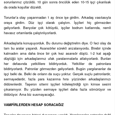
sorunlarımız çözüldü. 10 gün sonra öncülük eden 10-15 işçi çıkarılsak
da orada koşullar düzeldi.
Torunlar’a olay yaşanmadan 1 ay önce işe girdim. Arkadaş vasıtasıyla
oraya girdim. Düz işçi olarak çalıştım. İşçileri hiç görmezden
geliyorlardı. Banyolar çok kötüydü, işçiler bodrum katlarında, nemli
havasız ortamlarda çalıştırılıyorlardı.
Arkadaşlarla konuşuyorduk. Bu durumu değiştirelim diye. O feci olay da
tam bu aralar yaşandı. Asansörler sürekli arızalanıyordu. Birebir içinde
kalmadım ama daha önce bir çok kez asansör düştü. 1-2 kat aşağı
düştüğü için arkadaşlarımız ufak yaralanmalarla atlatıyorlardı. Bunları
her defasında yetkililere bildiriyorduk. Yetkililer de patronlara
bildiriyorlardı. Patronlar görmezden geliyorlardı. Bugün yargılananlar da
işçi belki de. Belki de onların da suçu yoktur. Gerçek suçlu patronlardır,
sermayedardır, fazla para kazanma hırsı yüzünden arkadaşlarımızı
öldürenlerdir. Taşeron sitemi işçileri köleleştirdiği için kimse sesini
çıkaramıyor. Bu yüzden sermaye işçileri daha fazla sömürüyor ve
öldürüyor. Ama biz susmayacağız.
VAMPİRLERDEN HESAP SORACAĞIZ
Torunlar davasının birinci duruşması yapıldı. Yargılananlar patronlar değil