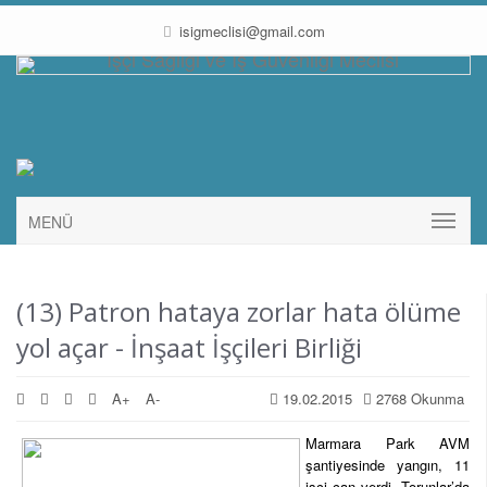
isigmeclisi@gmail.com
MENÜ
(13) Patron hataya zorlar hata ölüme
yol açar - İnşaat İşçileri Birliği
A+
A-
19.02.2015
2768 Okunma
Marmara Park AVM
şantiyesinde yangın, 11
işçi can verdi. Torunlar’da