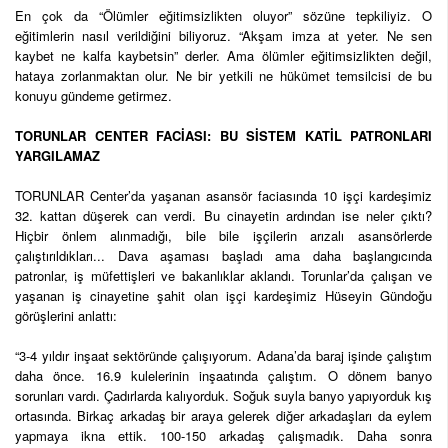
En çok da “Ölümler eğitimsizlikten oluyor” sözüne tepkiliyiz. O
eğitimlerin nasıl verildiğini biliyoruz. “Akşam imza at yeter. Ne sen
kaybet ne kalfa kaybetsin” derler. Ama ölümler eğitimsizlikten değil,
hataya zorlanmaktan olur. Ne bir yetkili ne hükümet temsilcisi de bu
konuyu gündeme getirmez.
TORUNLAR CENTER FACİASI: BU SİSTEM KATİL PATRONLARI
YARGILAMAZ
TORUNLAR Center’da yaşanan asansör faciasında 10 işçi kardeşimiz
32. kattan düşerek can verdi. Bu cinayetin ardından ise neler çıktı?
Hiçbir önlem alınmadığı, bile bile işçilerin arızalı asansörlerde
çalıştırıldıkları... Dava aşaması başladı ama daha başlangıcında
patronlar, iş müfettişleri ve bakanlıklar aklandı. Torunlar’da çalışan ve
yaşanan iş cinayetine şahit olan işçi kardeşimiz Hüseyin Gündoğu
görüşlerini anlattı:
“3-4 yıldır inşaat sektöründe çalışıyorum. Adana’da baraj işinde çalıştım
daha önce. 16.9 kulelerinin inşaatında çalıştım. O dönem banyo
sorunları vardı. Çadırlarda kalıyorduk. Soğuk suyla banyo yapıyorduk kış
ortasında. Birkaç arkadaş bir araya gelerek diğer arkadaşları da eylem
yapmaya ikna ettik. 100-150 arkadaş çalışmadık. Daha sonra