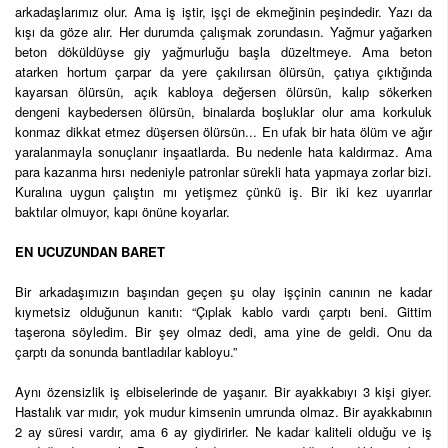
arkadaşlarımız olur. Ama iş iştir, işçi de ekmeğinin peşindedir. Yazı da
kışı da göze alır. Her durumda çalışmak zorundasın. Yağmur yağarken
beton döküldüyse giy yağmurluğu başla düzeltmeye. Ama beton
atarken hortum çarpar da yere çakılırsan ölürsün, çatıya çıktığında
kayarsan ölürsün, açık kabloya değersen ölürsün, kalıp sökerken
dengeni kaybedersen ölürsün, binalarda boşluklar olur ama korkuluk
konmaz dikkat etmez düşersen ölürsün... En ufak bir hata ölüm ve ağır
yaralanmayla sonuçlanır inşaatlarda. Bu nedenle hata kaldırmaz. Ama
para kazanma hırsı nedeniyle patronlar sürekli hata yapmaya zorlar bizi.
Kuralına uygun çalıştın mı yetişmez çünkü iş. Bir iki kez uyarırlar
baktılar olmuyor, kapı önüne koyarlar.
EN UCUZUNDAN BARET
Bir arkadaşımızın başından geçen şu olay işçinin canının ne kadar
kıymetsiz olduğunun kanıtı: “Çıplak kablo vardı çarptı beni. Gittim
taşerona söyledim. Bir şey olmaz dedi, ama yine de geldi. Onu da
çarptı da sonunda bantladılar kabloyu.”
Aynı özensizlik iş elbiselerinde de yaşanır. Bir ayakkabıyı 3 kişi giyer.
Hastalık var mıdır, yok mudur kimsenin umrunda olmaz. Bir ayakkabının
2 ay süresi vardır, ama 6 ay giydirirler. Ne kadar kaliteli olduğu ve iş