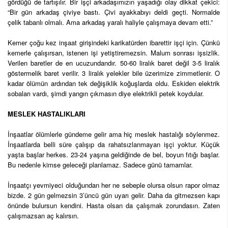
gördüğü de tartışılır. Bir işçi arkadaşımızın yaşadığı olay dikkat çekici:
“Bir gün arkadaş çiviye bastı. Çivi ayakkabıyı deldi geçti. Normalde
çelik tabanlı olmalı. Ama arkadaş yaralı haliyle çalışmaya devam etti.”
Kemer çoğu kez inşaat girişindeki karikatürden ibarettir işçi için. Çünkü
kemerle çalışırsan, istenen işi yetiştiremezsin. Malum sonrası işsizlik.
Verilen baretler de en ucuzundandır. 50-60 liralık baret değil 3-5 liralık
göstermelik baret verilir. 3 liralık yelekler bile üzerimize zimmetlenir. O
kadar ölümün ardından tek değişiklik koğuşlarda oldu. Eskiden elektrik
sobaları vardı, şimdi yangın çıkmasın diye elektrikli petek koydular.
MESLEK HASTALIKLARI
İnşaatlar ölümlerle gündeme gelir ama hiç meslek hastalığı söylenmez.
İnşaatlarda belli süre çalışıp da rahatsızlanmayan işçi yoktur. Küçük
yaşta başlar herkes. 23-24 yaşına geldiğinde de bel, boyun fıtığı başlar.
Bu nedenle kimse geleceği planlamaz. Sadece günü tamamlar.
İnşaatçı yevmiyeci olduğundan her ne sebeple olursa olsun rapor olmaz
bizde. 2 gün gelmezsin 3’üncü gün uyarı gelir. Daha da gitmezsen kapı
önünde bulursun kendini. Hasta olsan da çalışmak zorundasın. Zaten
çalışmazsan aç kalırsın.