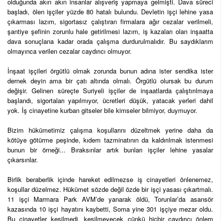
olduğunda akın akın insanlar alışveriş yapmaya gelmişti. Dava süreci
başladı, ölen işçiler yüzde 80 hatalı bulundu. Devletin işçi lehine yasa
çıkarması lazım, sigortasız çalıştıran firmalara ağır cezalar verilmeli,
şantiye şefinin zorunlu hale getirilmesi lazım, iş kazaları olan inşaatta
dava sonuçlana kadar orada çalışma durdurulmalıdır. Bu saydıklarım
olmayınca verilen cezalar caydırıcı olmuyor.
İnşaat işçileri örgütlü olmak zorunda bunun adına ister sendika ister
dernek deyin ama bir çatı altında olmalı. Örgütlü olursak bu durum
değişir. Gelinen süreçte Suriyeli işçiler de inşaatlarda çalıştırılmaya
başlandı, sigortaları yapılmıyor, ücretleri düşük, yatacak yerleri dahil
yok. İş cinayetine kurban gitseler bile kimseler bilmiyor, duymuyor.
Bizim hükümetimiz çalışma koşullarını düzeltmek yerine daha da
kötüye götürme peşinde, kıdem tazminatının da kaldırılmak istenmesi
bunun bir örneği... Bıraksınlar artık bunları işçiler lehine yasalar
çıkarsınlar.
Birlik beraberlik içinde hareket edilmezse iş cinayetleri önlenemez,
koşullar düzelmez. Hükümet sözde değil özde bir işçi yasası çıkartmalı.
11 işçi Marmara Park AVM’de yanarak öldü, Torunlar’da asansör
kazasında 10 işçi hayatını kaybetti, Soma yine 301 işçiye mezar oldu.
Bu cinayetler kesilmedi, kesilmeyecek çünkü hiçbir caydırıcı önlem