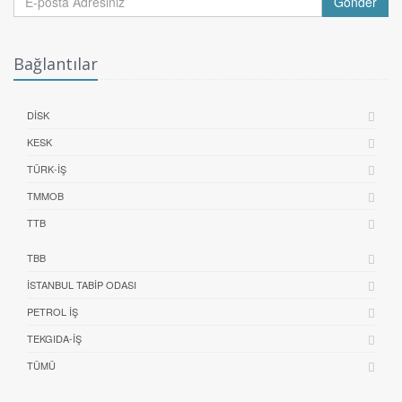
Gönder
Bağlantılar
DİSK
KESK
TÜRK-İŞ
TMMOB
TTB
TBB
İSTANBUL TABIP ODASI
PETROL İŞ
TEKGIDA-İŞ
TÜMÜ