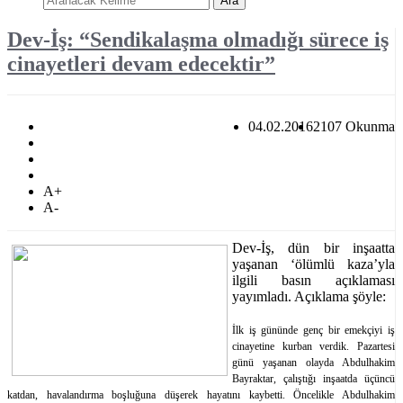
Ara
Dev-İş: “Sendikalaşma olmadığı sürece iş
cinayetleri devam edecektir”
04.02.2016
2107 Okunma
A+
A-
Dev-İş, dün bir inşaatta
yaşanan ‘ölümlü kaza’yla
ilgili basın açıklaması
yayımladı. Açıklama şöyle:
İlk iş gününde genç bir emekçiyi iş
cinayetine kurban verdik. Pazartesi
günü yaşanan olayda Abdulhakim
Bayraktar, çalıştığı inşaatda üçüncü
katdan, havalandırma boşluğuna düşerek hayatını kaybetti. Öncelikle Abdulhakim