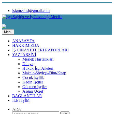
isigmeclisi@gmail.com
Menü
ANASAYFA
HAKKIMIZDA
İŞ CİNAYETLERİ RAPORLARI
YAZI ARŞİVİ
Meslek Hastalıkları
Dünya
Hukuk-İşçi Aileleri
Makale-Söyleşi-Film-Kitap
Çocuk İşçilik
Kadın İşçiler
Göçmen İşçiler
Asgari Ücret
BAĞLANTILAR
İLETİŞİM
ARA