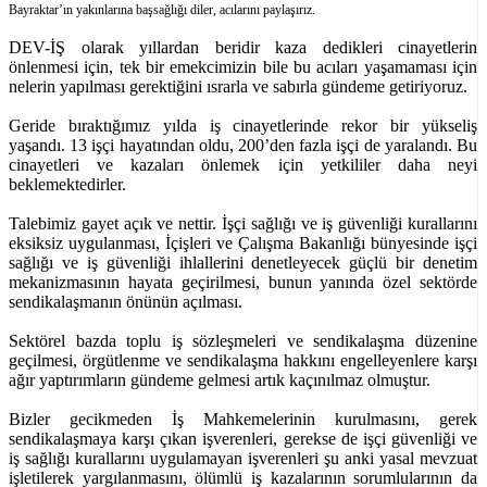
Bayraktar’ın yakınlarına başsağlığı diler, acılarını paylaşırız.
DEV-İŞ olarak yıllardan beridir kaza dedikleri cinayetlerin
önlenmesi için, tek bir emekcimizin bile bu acıları yaşamaması için
nelerin yapılması gerektiğini ısrarla ve sabırla gündeme getiriyoruz.
Geride bıraktığımız yılda iş cinayetlerinde rekor bir yükseliş
yaşandı. 13 işçi hayatından oldu, 200’den fazla işçi de yaralandı. Bu
cinayetleri ve kazaları önlemek için yetkililer daha neyi
beklemektedirler.
Talebimiz gayet açık ve nettir. İşçi sağlığı ve iş güvenliği kurallarını
eksiksiz uygulanması, İçişleri ve Çalışma Bakanlığı bünyesinde işçi
sağlığı ve iş güvenliği ihlallerini denetleyecek güçlü bir denetim
mekanizmasının hayata geçirilmesi, bunun yanında özel sektörde
sendikalaşmanın önünün açılması.
Sektörel bazda toplu iş sözleşmeleri ve sendikalaşma düzenine
geçilmesi, örgütlenme ve sendikalaşma hakkını engelleyenlere karşı
ağır yaptırımların gündeme gelmesi artık kaçınılmaz olmuştur.
Bizler gecikmeden İş Mahkemelerinin kurulmasını, gerek
sendikalaşmaya karşı çıkan işverenleri, gerekse de işçi güvenliği ve
iş sağlığı kurallarını uygulamayan işverenleri şu anki yasal mevzuat
işletilerek yargılanmasını, ölümlü iş kazalarının sorumlularının da