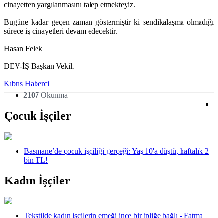
cinayetten yargılanmasını talep etmekteyiz.
Bugüne kadar geçen zaman göstermiştir ki sendikalaşma olmadığı
sürece iş cinayetleri devam edecektir.
Hasan Felek
DEV-İŞ Başkan Vekili
Kıbrıs Haberci
2107
Okunma
Çocuk İşçiler
Basmane’de çocuk işçiliği gerçeği: Yaş 10'a düştü, haftalık 2
bin TL!
Kadın İşçiler
Tekstilde kadın işçilerin emeği ince bir ipliğe bağlı - Fatma