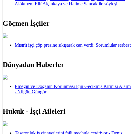
Alökmen, Elif Alçınkaya ve Halime Sancak ile söyleşi
Göçmen İşçiler
Mısırlı işçi çöp presine sıkışarak can verdi: Sorumlular serbest
Dünyadan Haberler
Emeğin ve Doğanın Korunması İçin Gecikmiş Kırmızı Alarm
- Nilgün Güngör
Hukuk - İşçi Aileleri
Taşeronluk iş cinayetlerini faili meçhule çeviriyor - Deniz