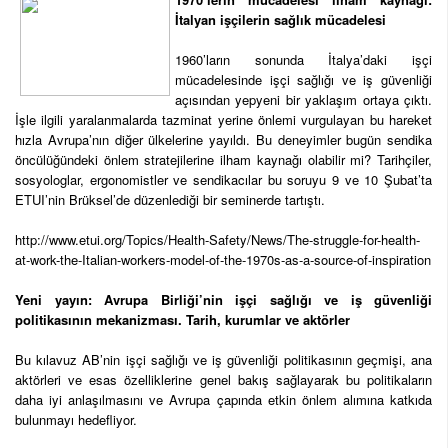
İtalyan işçilerin sağlık mücadelesi
1960’ların sonunda İtalya’daki işçi
mücadelesinde işçi sağlığı ve iş güvenliği
açısından yepyeni bir yaklaşım ortaya çıktı.
İşle ilgili yaralanmalarda tazminat yerine önlemi vurgulayan bu hareket
hızla Avrupa’nın diğer ülkelerine yayıldı. Bu deneyimler bugün sendika
öncülüğündeki önlem stratejilerine ilham kaynağı olabilir mi? Tarihçiler,
sosyologlar, ergonomistler ve sendikacılar bu soruyu 9 ve 10 Şubat’ta
ETUI’nin Brüksel’de düzenlediği bir seminerde tartıştı.
http://www.etui.org/Topics/Health-Safety/News/The-struggle-for-health-
at-work-the-Italian-workers-model-of-the-1970s-as-a-source-of-inspiration
Yeni yayın: Avrupa Birliği’nin işçi sağlığı ve iş güvenliği
politikasının mekanizması. Tarih, kurumlar ve aktörler
Bu kılavuz AB’nin işçi sağlığı ve iş güvenliği politikasının geçmişi, ana
aktörleri ve esas özelliklerine genel bakış sağlayarak bu politikaların
daha iyi anlaşılmasını ve Avrupa çapında etkin önlem alımına katkıda
bulunmayı hedefliyor.