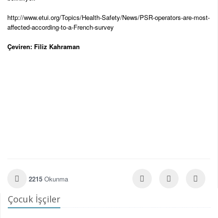
http://www.etui.org/Topics/Health-Safety/News/PSR-operators-are-most-
affected-according-to-a-French-survey
Çeviren: Filiz Kahraman
2215
Okunma
Çocuk İşçiler