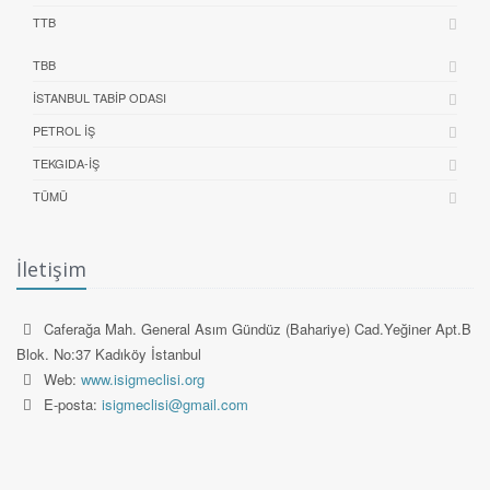
TTB
TBB
İSTANBUL TABIP ODASI
PETROL İŞ
TEKGIDA-İŞ
TÜMÜ
İletişim
Caferağa Mah. General Asım Gündüz (Bahariye) Cad.Yeğiner Apt.B
Blok. No:37 Kadıköy İstanbul
Web:
www.isigmeclisi.org
E-posta:
isigmeclisi@gmail.com