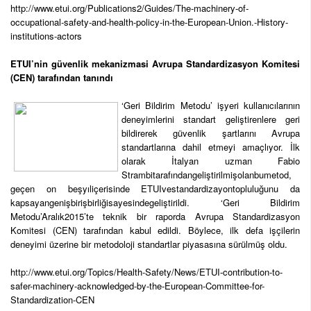
http://www.etui.org/Publications2/Guides/The-machinery-of-
occupational-safety-and-health-policy-in-the-European-Union.-History-
institutions-actors
ETUI’nin güvenlik mekanizmasi Avrupa Standardizasyon Komitesi
(CEN) tarafından tanındı
‘Geri Bildirim Metodu’ işyeri kullanıcılarının
deneyimlerini standart geliştirenlere geri
bildirerek güvenlik şartlarını Avrupa
standartlarına dahil etmeyi amaçlıyor. İlk
olarak İtalyan uzman Fabio
Strambitarafındangeliştirilmişolanbumetod,
geçen on beşyıliçerisinde ETUIvestandardizayontopluluğunu da
kapsayangenişbirişbirliğisayesindegeliştirildi. ‘Geri Bildirim
Metodu’Aralık2015’te teknik bir raporda Avrupa Standardizasyon
Komitesi (CEN) tarafından kabul edildi. Böylece, ilk defa işçilerin
deneyimi üzerine bir metodoloji standartlar piyasasına sürülmüş oldu.
http://www.etui.org/Topics/Health-Safety/News/ETUI-contribution-to-
safer-machinery-acknowledged-by-the-European-Committee-for-
Standardization-CEN