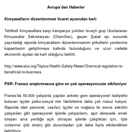
Avrupa’dan Haberler
Kimyasalların düzenlenmesi ticaret açısından karlı
Tehlikeli kimyasallara karşı kampanya yürüten İsveçli grup Uluslararası
Kimyasallar Sekretaryası (ChemSec), geçen Şubat ayı sonunda
yayınladığı raporda kimyasalların düzenlenmesinin şirketlerin yenilenme
kapasitesini geliştirmeye katkıda bulunduğunu ve uzun vadede
ekonomik açıdan da karlı olduğunu belirtti.
http://www.etui.org/Topics/Health-Safety/News/Chemical-regulation-is-
beneficial-to-business
PSR: Fransız araştırmasına göre en çok operasyoncular etkileniyor
Fransa’da 50,000 çalışanla yapılan ankete gore operasyonel faaliyette
bulunan işçiler psiko-sosyal risk faktörlerine daha çok maruz kalıyor.
Raporda idari personel, vasıfsız işçiler ve mağaza ile servis sektörü
çalışanları gibi operasyonel işlerde çalışanların, aşırı derecede emek
isteyen ama yeniliğe açık olmayan işlerde çalıştıkları için, ‘işte
zorlanma’ (job strain) gibi durumlardan çok daha fazla etkilendikleri
belirtiliyor.