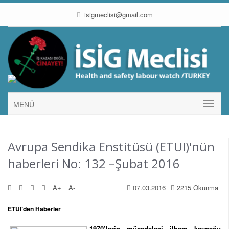
isigmeclisi@gmail.com
MENÜ
Avrupa Sendika Enstitüsü (ETUI)'nün
haberleri No: 132 –Şubat 2016
A+
A-
07.03.2016
2215 Okunma
ETUI’den Haberler
1970’lerin mücadelesi ilham kaynağı: