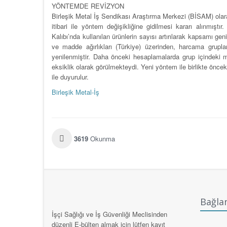
YÖNTEMDE REVİZYON
Birleşik Metal İş Sendikası Araştırma Merkezi (BİSAM) olara
itibari ile yöntem değişikliğine gidilmesi kararı alınmı
Kalıbı’nda kullanılan ürünlerin sayısı artırılarak kapsamı ge
ve madde ağırlıkları (Türkiye) üzerinden, harcama gruplar
yenilenmiştir. Daha önceki hesaplamalarda grup içindeki m
eksiklik olarak görülmekteydi. Yeni yöntem ile birlikte önce
ile duyurulur.
Birleşik Metal-İş
3619
Okunma
Bağlan
İşçi Sağlığı ve İş Güvenliği Meclisinden
düzenli E-bülten almak için lütfen kayıt