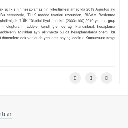
k açlık sınırı hesaplamasının iyileştirmesi amacıyla 2019 Ağustos ayı
ştır. Bu çerçevede, TÜİK madde fiyatları üzerinden, BİSAM Beslenme
nişletilmiştir. TÜİK Tüketici fiyat endeksi (2003=100) 2019 yılı ana grup
ını oluşturan maddeler kendi içlerinde ağırlıklandırılarak hesaplama
addelerin ağırlıkları aynı alınmakta bu da hesaplamalarda önemli bir
ki dönemlere dair veriler de yenilerek paylaşılacaktır. Kamuoyuna saygı
tılar