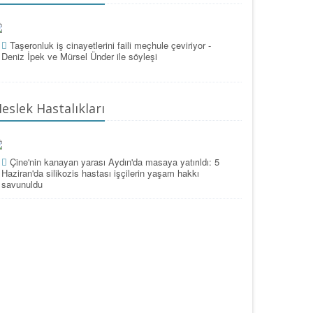
Taşeronluk iş cinayetlerini faili meçhule çeviriyor -
Deniz İpek ve Mürsel Ünder ile söyleşi
eslek Hastalıkları
Çine'nin kanayan yarası Aydın'da masaya yatırıldı: 5
Haziran'da silikozis hastası işçilerin yaşam hakkı
savunuldu