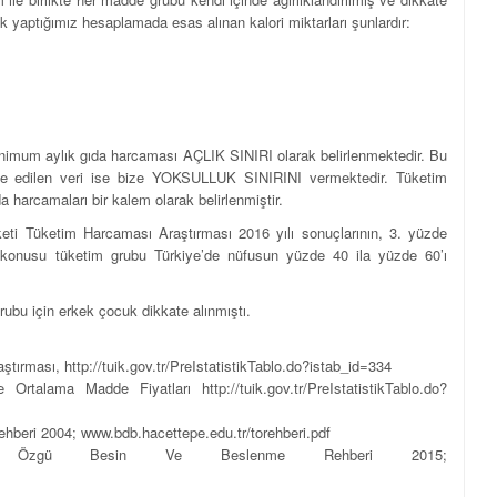
rak yaptığımız hesaplamada esas alınan kalori miktarları şunlardır:
minimum aylık gıda harcaması AÇLIK SINIRI olarak belirlenmektedir. Bu
elde edilen veri ise bize YOKSULLUK SINIRINI vermektedir. Tüketim
a harcamaları bir kalem olarak belirlenmiştir.
eti Tüketim Harcaması Araştırması 2016 yılı sonuçlarının, 3. yüzde
öz konusu tüketim grubu Türkiye’de nüfusun yüzde 40 ila yüzde 60’ı
rubu için erkek çocuk dikkate alınmıştı.
ırması, http://tuik.gov.tr/PreIstatistikTablo.do?istab_id=334
talama Madde Fiyatları http://tuik.gov.tr/PreIstatistikTablo.do?
hberi 2004; www.bdb.hacettepe.edu.tr/torehberi.pdf
ye’ye Özgü Besin Ve Beslenme Rehberi 2015;