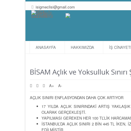
isigmeclisi@gmail.com
ANASAYFA
HAKKIMIZDA
İŞ CİNAYE
BİSAM Açlık ve Yoksulluk Sını
A+
A-
AÇLIK SINIRI ENFLASYONDAN DAHA ÇOK ARTIYOR
17 YILDA AÇLIK SINIRINDAKİ ARTIŞ YAKLAŞI
OLARAK GERÇEKLEŞTİ.
YAPILMASI GEREKEN HER 100 TL’LİK HARCAMANI
İSTANBUL’DA AÇLIK SINIRI 2 BİN 445 TL İKEN, 
EDİLMİŞTİR.