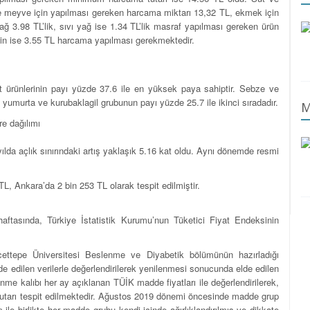
ve meyve için yapılması gereken harcama miktarı 13,32 TL, ekmek için
ağ 3.98 TL’lik, sıvı yağ ise 1.34 TL’lik masraf yapılması gereken ürün
için ise 3.55 TL harcama yapılması gerekmektedir.
 ürünlerinin payı yüzde 37.6 ile en yüksek paya sahiptir. Sebze ve
yumurta ve kurubaklagil grubunun payı yüzde 25.7 ile ikinci sıradadır.
M
re dağılımı
yılda açlık sınırındaki artış yaklaşık 5.16 kat oldu. Aynı dönemde resmi
 TL, Ankara’da 2 bin 253 TL olarak tespit edilmiştir.
haftasında, Türkiye İstatistik Kurumu’nun Tüketici Fiyat Endeksinin
ettepe Üniversitesi Beslenme ve Diyabetik bölümünün hazırladığı
e edilen verilerle değerlendirilerek yenilenmesi sonucunda elde edilen
me kalıbı her ay açıklanan TÜİK madde fiyatları ile değerlendirilerek,
tutarı tespit edilmektedir. Ağustos 2019 dönemi öncesinde madde grup
 ile birlikte her madde grubu kendi içinde ağırlıklandırılmış ve dikkate