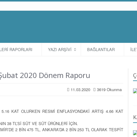
TLERİ RAPORLARI
YAZI ARŞİVİ
BAĞLANTILAR
İLE
rı Şubat 2020 Dönem Raporu
Ç
11.03.2020
3619 Okunma
K 5.16 KAT OLURKEN RESMİ ENFLASYONDAKİ ARTIŞ 4.66 KAT
K
N 38 TL’Sİ SÜT VE SÜT ÜRÜNLERİ İÇİN.
İZMİR’DE 2 BİN 475 TL, ANKARA’DA 2 BİN 253 TL OLARAK TESPİT