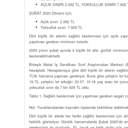
AÇLIK SINIRI 2.292 TL, YOKSULLUK SINIRI 7.929 
ŞUBAT 2020 Dönemi için;
Açlık sınırı: 2.292 TL
Yoksulluk sınırı: 7.929 TL
Dört kişilik bir ailenin sağlıklı beslenmesi için aylık
yapılması gereken minimum tutardır.
2003 yılının şubat ayında 4 kişilik bir aile, günlük minimum
beslenebilmektedir.
Birleşik Metal İş Sendikası Sınıf Araştırmaları Merkezi (
hesapladı. Hesaplamaya göre dört kişilik bir ailenin sağlık
TL’lik harcama yapması gerekiyor. Buna göre yetişkin bir k
19.72, yetişkin bir erkeğin 20.37, 10-18 yaş arası bir çoc
yoksulluk sınırı da 7 bin 929 TL oldu.
Tablo 1- Sağlıklı beslenmek için yapılması gereken asgari z
Not: Yuvarlamalardan kaynaklı toplamda farklılıklar olabilmek
Dört kişilik bir ailede her ferdin sağlıklı beslenmesi içi
farklılık gösteriyor. Günlük harcamalarda Şubat 2020’de 
gereksinimi ile oluşturdu. Et, tavuk ve balık grubu için