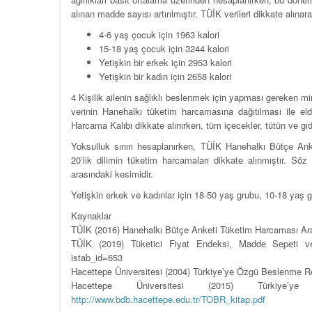
alınan madde sayısı artırılmıştır. TÜİK verileri dikkate alına
4-6 yaş çocuk için 1963 kalori
15-18 yaş çocuk için 3244 kalori
Yetişkin bir erkek için 2953 kalori
Yetişkin bir kadın için 2658 kalori
4 Kişilik ailenin sağlıklı beslenmek için yapması gereken 
verinin Hanehalkı tüketim harcamasına dağıtılması ile 
Harcama Kalıbı dikkate alınırken, tüm içecekler, tütün ve gıd
Yoksulluk sınırı hesaplanırken, TÜİK Hanehalkı Bütçe Ank
20’lik dilimin tüketim harcamaları dikkate alınmıştır. S
arasındaki kesimidir.
Yetişkin erkek ve kadınlar için 18-50 yaş grubu, 10-18 yaş g
Kaynaklar
TÜİK (2016) Hanehalkı Bütçe Anketi Tüketim Harcaması Araşt
TÜİK (2019) Tüketici Fiyat Endeksi, Madde Sepeti ve Or
istab_id=653
Hacettepe Üniversitesi (2004) Türkiye’ye Özgü Beslenme Re
Hacettepe Üniversitesi (2015) Türki
http://www.bdb.hacettepe.edu.tr/TOBR_kitap.pdf