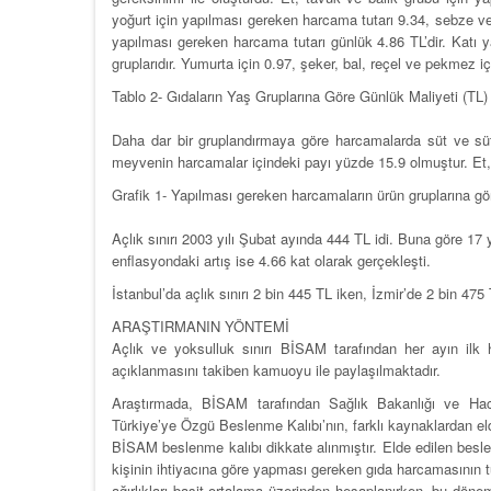
yoğurt için yapılması gereken harcama tutarı 9.34, sebze 
yapılması gereken harcama tutarı günlük 4.86 TL’dir. Katı y
gruplarıdır. Yumurta için 0.97, şeker, bal, reçel ve pekmez 
Tablo 2- Gıdaların Yaş Gruplarına Göre Günlük Maliyeti (TL)
Daha dar bir gruplandırmaya göre harcamalarda süt ve süt
meyvenin harcamalar içindeki payı yüzde 15.9 olmuştur. Et, 
Grafik 1- Yapılması gereken harcamaların ürün gruplarına gö
Açlık sınırı 2003 yılı Şubat ayında 444 TL idi. Buna göre 17 
enflasyondaki artış ise 4.66 kat olarak gerçekleşti.
İstanbul’da açlık sınırı 2 bin 445 TL iken, İzmir’de 2 bin 475
ARAŞTIRMANIN YÖNTEMİ
Açlık ve yoksulluk sınırı BİSAM tarafından her ayın ilk 
açıklanmasını takiben kamuoyu ile paylaşılmaktadır.
Araştırmada, BİSAM tarafından Sağlık Bakanlığı ve Hac
Türkiye’ye Özgü Beslenme Kalıbı’nın, farklı kaynaklardan eld
BİSAM beslenme kalıbı dikkate alınmıştır. Elde edilen beslen
kişinin ihtiyacına göre yapması gereken gıda harcamasının 
ağırlıkları basit ortalama üzerinden hesaplanırken, bu dönem