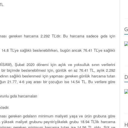
TL
G
 yapması gereken harcama 2.292 TL’dir. Bu harcama sadece gıda için
 14.8 TL’ye sağlıklı beslenebilirken, bugün ancak 76.41 TL’ye sağlıklı
BİSAM), Şubat 2020 dönemi için açlık ve yoksulluk sınırı verilerini
lı bir biçimde beslenebilmesi için, günlük en az 76.41 TL, aylık 2.292
adının sağlıklı beslenmesi için yapması gereken günlük harcama tutarı
D
uğun 21.77, 4-6 yaş arası bir çocuğun ise 14.54 TL. Bu verilere göre
orunlu gıda harcamaları
tedir.
n alması gereken gıdaların minimum maliyeti yaşa ve ürün grubuna göre
en yüksek maliyet grubunu peynir/çökelek grubu 18.94 TL’lik harcama
H
 yapılması gereken minimum harcama tutarı ise 14.56 TL oldu. Süt ve