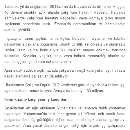
Tablo bu yıl da değişmedi. 28 Haziran’da Barcelona’da bir temizlik işçisi
40 derece sıcakta açık alanda çalışırken hayatını kaybetti. İtalya’da
şantiyelerde çalışırken hayatını kaybeden veya komaya giren inşaat
işçilerinin haberlerini aldık. Fransa’da öğretmenlerin de hastalandığı
vakalar görüldü.
İnşaatçılar, tarım işçileri, temizlikçiler, kuryeler, itfaiyeciler ve fabrika
çalışanları sıcaklarla boğuşuyor. Düşük ücretli, sendikasız ve sigortasız
işçiler, işsiz kalma korkusuyla bu koşulları sineye çekmek zorunda
kalıyorlar. Kadınlar, yaşlılar, kalp veya böbrek rahatsızlığı olanlar ve
hamile işçiler için durum daha da vahim.
Aşırı sıcak sadece açık havada çalışanları değil kötü yalıtılmış, havasız
kapalı alanlarda çalışanları da etkiliyor.
Uluslararası Çalışma Örgütü (ILO) verilerine göre dünyada 2.4 milyar işçi
aşırı sıcaklara maruz kalıyor. Avrupa’da bu sayı 130 milyon.
İklim krizine karşı yeni iş kanunları
Sıcaklardan en ağır etkilenen Yunanistan ve İspanya farklı yöntemler
uyguluyor. Yunanistan’da hükümet geçen yıl “Kleon” adlı sıcak hava
dalgasına özel üç günlüğüne öğlen saatlerinde açık alanda çalışmayı
yasakladı. Ama yasal düzenleme gelmediği için birçok işçi çalışmaya