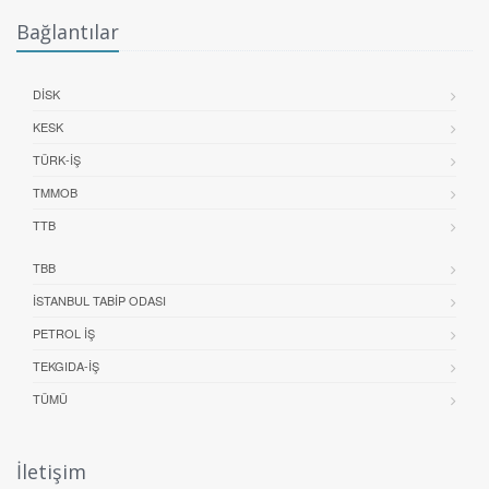
Bağlantılar
DİSK
KESK
TÜRK-İŞ
TMMOB
TTB
TBB
İSTANBUL TABIP ODASI
PETROL İŞ
TEKGIDA-İŞ
TÜMÜ
İletişim