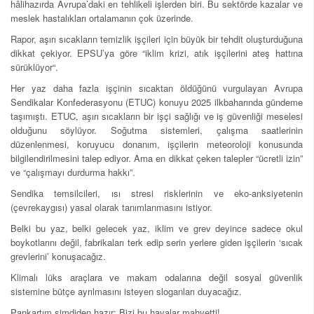
hâlihazırda Avrupa’daki en tehlikeli işlerden biri. Bu sektörde kazalar ve
meslek hastalıkları ortalamanın çok üzerinde.
Rapor, aşırı sıcakların temizlik işçileri için büyük bir tehdit oluşturduğuna
dikkat çekiyor. EPSU’ya göre “iklim krizi, atık işçilerini ateş hattına
sürüklüyor“.
Her yaz daha fazla işçinin sıcaktan öldüğünü vurgulayan Avrupa
Sendikalar Konfederasyonu (ETUC) konuyu 2025 ilkbaharında gündeme
taşımıştı. ETUC, aşırı sıcakların bir işçi sağlığı ve iş güvenliği meselesi
olduğunu söylüyor. Soğutma sistemleri, çalışma saatlerinin
düzenlenmesi, koruyucu donanım, işçilerin meteoroloji konusunda
bilgilendirilmesini talep ediyor. Ama en dikkat çeken talepler “ücretli izin”
ve “çalışmayı durdurma hakkı”.
Sendika temsilcileri, ısı stresi risklerinin ve eko-anksiyetenin
(çevrekaygısı) yasal olarak tanımlanmasını istiyor.
Belki bu yaz, belki gelecek yaz, iklim ve grev deyince sadece okul
boykotlarını değil, fabrikaları terk edip serin yerlere giden işçilerin ‘sıcak
grevlerini’ konuşacağız.
Klimalı lüks araçlara ve makam odalarına değil sosyal güvenlik
sistemine bütçe ayrılmasını isteyen sloganları duyacağız.
Pankartım şimdiden hazır: Bizi bu havalar mahvetti!