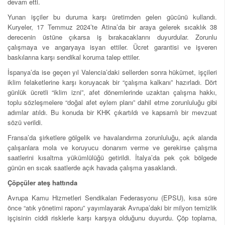
devam etti.
Yunan işçiler bu duruma karşı üretimden gelen gücünü kullandı.
Kuryeler, 17 Temmuz 2024’te Atina’da bir araya gelerek sıcaklık 38
derecenin üstüne çıkarsa iş bırakacaklarını duyurdular. Zorunlu
çalışmaya ve angaryaya isyan ettiler. Ücret garantisi ve işveren
baskılarına karşı sendikal koruma talep ettiler.
İspanya’da ise geçen yıl Valencia’daki sellerden sonra hükümet, işçileri
iklim felaketlerine karşı koruyacak bir “çalışma kalkanı” hazırladı. Dört
günlük ücretli “iklim izni”, afet dönemlerinde uzaktan çalışma hakkı,
toplu sözleşmelere “doğal afet eylem planı” dahil etme zorunluluğu gibi
adımlar atıldı. Bu konuda bir KHK çıkartıldı ve kapsamlı bir mevzuat
sözü verildi.
Fransa’da şirketlere gölgelik ve havalandırma zorunluluğu, açık alanda
çalışanlara mola ve koruyucu donanım verme ve gerekirse çalışma
saatlerini kısaltma yükümlülüğü getirildi. İtalya’da pek çok bölgede
günün en sıcak saatlerde açık havada çalışma yasaklandı.
Çöpçüler ateş hattında
Avrupa Kamu Hizmetleri Sendikaları Federasyonu (EPSU), kısa süre
önce “atık yönetimi raporu” yayımlayarak Avrupa’daki bir milyon temizlik
işçisinin ciddi risklerle karşı karşıya olduğunu duyurdu. Çöp toplama,