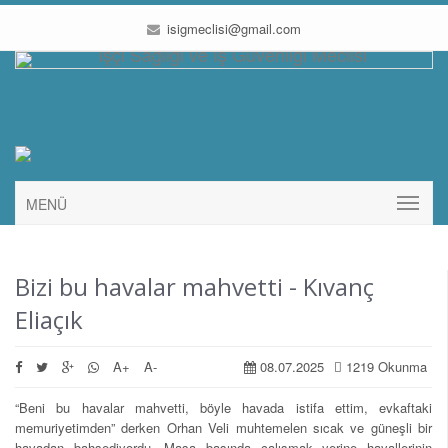
isigmeclisi@gmail.com
MENÜ
Bizi bu havalar mahvetti - Kıvanç
Eliaçık
A+
A-
08.07.2025
1219 Okunma
“Beni bu havalar mahvetti, böyle havada istifa ettim, evkaftaki
memuriyetimden” derken Orhan Veli muhtemelen sıcak ve güneşli bir
havadan bahsediyordu. Masa başında çalışmak yerine hayallerinin