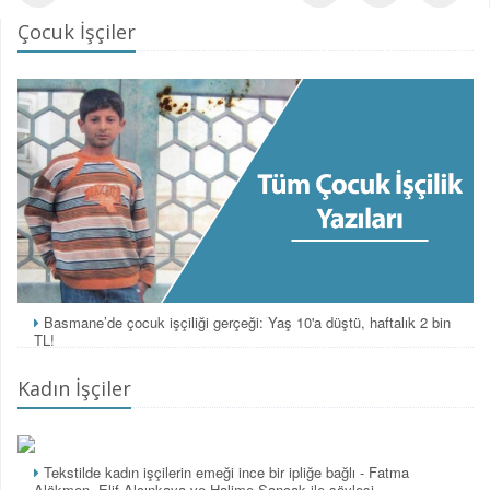
Çocuk İşçiler
Basmane’de çocuk işçiliği gerçeği: Yaş 10'a düştü, haftalık 2 bin
TL!
Kadın İşçiler
Tekstilde kadın işçilerin emeği ince bir ipliğe bağlı - Fatma
Alökmen, Elif Alçınkaya ve Halime Sancak ile söyleşi