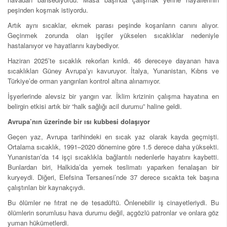
peşinden koşmak istiyordu.
Artık aynı sıcaklar, ekmek parası peşinde koşanların canını alıyor.
Geçinmek zorunda olan işçiler yükselen sıcaklıklar nedeniyle
hastalanıyor ve hayatlarını kaybediyor.
Haziran 2025’te sıcaklık rekorları kırıldı. 46 dereceye dayanan hava
sıcaklıkları Güney Avrupa’yı kavuruyor. İtalya, Yunanistan, Kıbrıs ve
Türkiye’de orman yangınları kontrol altına alınamıyor.
İşyerlerinde alevsiz bir yangın var. İklim krizinin çalışma hayatına en
belirgin etkisi artık bir “halk sağlığı acil durumu” haline geldi.
Avrupa’nın üzerinde bir ısı kubbesi dolaşıyor
Geçen yaz, Avrupa tarihindeki en sıcak yaz olarak kayda geçmişti.
Ortalama sıcaklık, 1991–2020 dönemine göre 1.5 derece daha yüksekti.
Yunanistan’da 14 işçi sıcaklıkla bağlantılı nedenlerle hayatını kaybetti.
Bunlardan biri, Halkida’da yemek teslimatı yaparken fenalaşan bir
kuryeydi. Diğeri, Elefsina Tersanesi’nde 37 derece sıcakta tek başına
çalıştırılan bir kaynakçıydı.
Bu ölümler ne fıtrat ne de tesadüftü. Önlenebilir iş cinayetleriydi. Bu
ölümlerin sorumlusu hava durumu değil, açgözlü patronlar ve onlara göz
yuman hükümetlerdi.