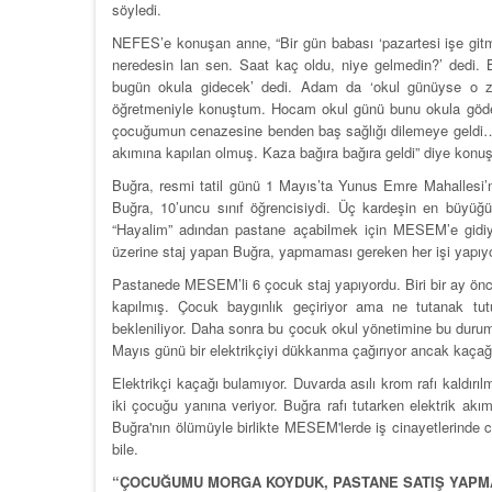
söyledi.
NEFES’e konuşan anne, “Bir gün babası ‘pazartesi işe gitm
neredesin lan sen. Saat kaç oldu, niye gelmedin?’ dedi.
bugün okula gidecek’ dedi. Adam da ‘okul günüyse o z
öğretmeniyle konuştum. Hocam okul günü bunu okula göde
çocuğumun cenazesine benden baş sağlığı dilemeye geldi…
akımına kapılan olmuş. Kaza bağıra bağıra geldi” diye konuş
Buğra, resmi tatil günü 1 Mayıs’ta Yunus Emre Mahallesi’nd
Buğra, 10’uncu sınıf öğrencisiydi. Üç kardeşin en büyüğü
“Hayalim” adından pastane açabilmek için MESEM’e gidiyor
üzerine staj yapan Buğra, yapmaması gereken her işi yapıyo
Pastanede MESEM’li 6 çocuk staj yapıyordu. Biri bir ay önce
kapılmış. Çocuk baygınlık geçiriyor ama ne tutanak tu
bekleniliyor. Daha sonra bu çocuk okul yönetimine bu durumu
Mayıs günü bir elektrikçiyi dükkanma çağırıyor ancak kaçağ
Elektrikçi kaçağı bulamıyor. Duvarda asılı krom rafı kaldırıl
iki çocuğu yanına veriyor. Buğra rafı tutarken elektrik akım
Buğra'nın ölümüyle birlikte MESEM'lerde iş cinayetlerinde c
bile.
“ÇOCUĞUMU MORGA KOYDUK, PASTANE SATIŞ YAPM