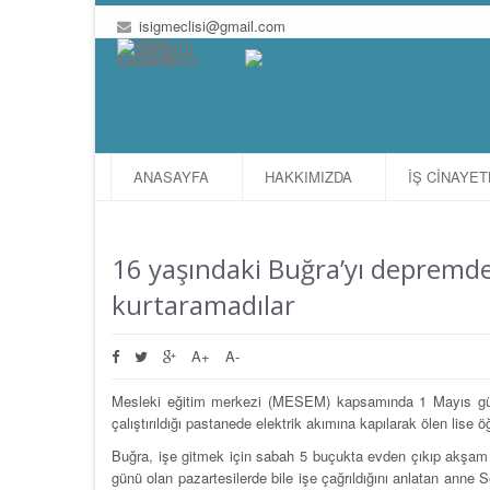
isigmeclisi@gmail.com
ANASAYFA
HAKKIMIZDA
İŞ CİNAYE
16 yaşındaki Buğra’yı depremd
kurtaramadılar
A+
A-
Mesleki eğitim merkezi (MESEM) kapsamında 1 Mayıs günü
çalıştırıldığı pastanede elektrik akımına kapılarak ölen lis
Buğra, işe gitmek için sabah 5 buçukta evden çıkıp akşam 
günü olan pazartesilerde bile işe çağrıldığını anlatan anne 