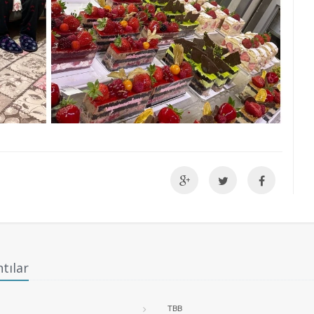
tılar
TBB