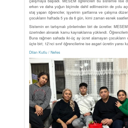
çalışmaya başladı. MESEM öğrencileri bu sistemle lise d
erken ve daha yoğun biçimde dahil edilmesinin de yolu açı
staj yapan öğrenciler, işyerinin şartlarına ve çalışma d
çocukların haftada 5 ya da 6 gün, kimi zaman esnek saatlerle 
Sistemin en tartışmalı yönlerinden biri de ücretler. MESEM
üzerinden alınarak kamu kaynaklarına yüklendi. Öğrencilerin ü
Buna rağmen sahada iki-üç ay ücret alamayan çocukların oldu
üçte biri; 12’nci sınıf öğrencilerine ise asgari ücretin yarısı
Dilan Kutlu / Nefes