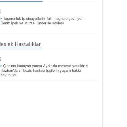
Taşeronluk iş cinayetlerini faili meçhule çeviriyor -
Deniz İpek ve Mürsel Ünder ile söyleşi
eslek Hastalıkları
Çine'nin kanayan yarası Aydın'da masaya yatırıldı: 5
Haziran'da silikozis hastası işçilerin yaşam hakkı
savunuldu