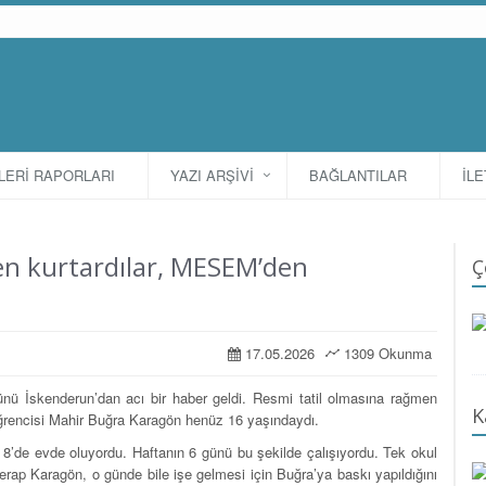
TLERİ RAPORLARI
YAZI ARŞİVİ
BAĞLANTILAR
İLE
en kurtardılar, MESEM’den
Ç
17.05.2026
1309 Okunma
 İskenderun’dan acı bir haber geldi. Resmi tatil olmasına rağmen
K
e öğrencisi Mahir Buğra Karagön henüz 16 yaşındaydı.
8’de evde oluyordu. Haftanın 6 günü bu şekilde çalışıyordu. Tek okul
Serap Karagön, o günde bile işe gelmesi için Buğra’ya baskı yapıldığını