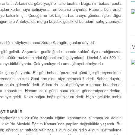
nlattı. Arkasında gözü yaşlı bir aile bırakan Buğra’nın babası pasta
ları kurtarmaya çalışıyorlar, ambulansı arıyorlar. Patronu beni aradı
neye kaldırılmıştı. Çocuğumu tek başına hastaneye göndermişler. Diğer
ocuğumuzu Antakya’da morga koyduk geldik ki bu adam satış yapmaya
dığını söyleyen anne Serap Karagön, şunları söyledi:
M
ibi gelirdi. Akşamları geciktiğinde ‘nerede kaldın’ diye aradığımızda
nin bütün malzemelerini öğrencilere taşıtıyorlardı. Devlet 8 bin 500 TL
parayı biriktiriyordu. Çok yoruluyordu ama şikayet etmiyordu.
e işe çağırıyordu. Bir gün babası ‘pazartesi günü işe gitmeyeceksin’
neredesin lan sen. Saat kaç oldu, niye gelmedin?’ dedi. Babası duydu,
gün okula gidecek’ dedi. Adam da ‘okul günüyse o zaman buradan al
yla konuştum. Hocam okul günü bunu okula göndermiyorlar dedim.
meye geldi. Kaza bağıra bağır geliyorum dedi. Hiçbir şekilde tedbir
ŞTIRABİLİR
 Merkezlerinin 2016’da zorunlu eğitim kapsamına alınması ve adının
ma, 2021’de Mesleki Eğitim Kanunu’nda yapılan değişiklikle yaşandı. Bu
ldı; öğrenciler haftada yalnızca 1 gün okula gidip 4 gün işletmelerde