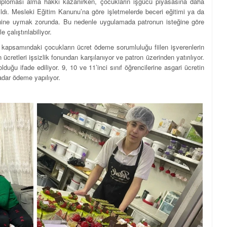
iploması alma hakkı kazanırken, çocukların işgücü piyasasına daha
ldı. Mesleki Eğitim Kanunu’na göre işletmelerde beceri eğitimi ya da
üzenine uymak zorunda. Bu nedenle uygulamada patronun isteğine göre
çalıştırılabiliyor.
 kapsamındaki çocukların ücret ödeme sorumluluğu fiilen işverenlerin
cretleri işsizlik fonundan karşılanıyor ve patron üzerinden yatırılıyor.
ğu ifade ediliyor. 9, 10 ve 11’inci sınıf öğrencilerine asgari ücretin
 kadar ödeme yapılıyor.