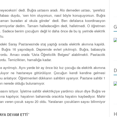
eyeceksin’ dedi. Buğra ustasını aradı. Alo demeden ustası, ‘şerefsiz
 Babası duydu, ‘sen kim oluyorsun, nasıl böyle konuşuyorsun. Buğra
aman buradan al okula gönder’ dedi. Ben defalarca koordinasyon
rmiyorlar dedim. Tamam halledeceğim dedi, halletmedi. O öğretmen
G
 Sadece benim çocuğum değil ki daha önce de bu iş yerinde elektrik
tu.
eki Saray Pastanesinde staj yaptığı sırada elektrik akımına kapıldı.
 Buğra 16 yaşındaydı. Depremde evleri yıkılmıştı. Buğra, babasıyla
du. Amacı orada “Usta Öğreticilik Belgesi” alabilmekti. Pastacılık
rdu. Temizlikten, hamallığa kadar.
 ayrılmıştı. Aynı yerde bir ay önce biz kız çocuğu da elektrik akımına
D
tuluyor ne hastaneye götürülüyor. Çocuğun kendi kendine gelmesi
 anlatıyor. Öğretmenleri dükkanın sahibini uyarıyor. Pastane sahibi 1
ın nerede olduğu bulunamıyor.
masını istiyor. İşletme sahibi elektrikçiye yardımcı olsun diye Buğra ve
ına kapılıyor, hayatının baharında oracıkta hayatını kaybediyor. Mahir
an veren çocuk sayısı 20 oldu. Yaralanan çocukların sayısı bilinmiyor
H
AYA DEVAM ETTİ”