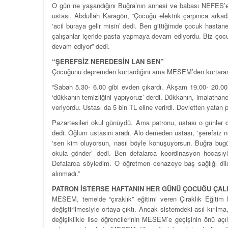
O gün ne yaşandığını Buğra’nın annesi ve babası NEFES’e a
ustası. Abdullah Karagön, “Çocuğu elektrik çarpınca arkadaş
‘acil buraya gelir misin’ dedi. Ben gittiğimde çocuk hasta
çalışanlar içeride pasta yapmaya devam ediyordu. Biz ç
devam ediyor” dedi.
“ŞEREFSİZ NEREDESİN LAN SEN”
Çocuğunu depremden kurtardığını ama MESEM’den kurtarama
“Sabah 5.30- 6.00 gibi evden çıkardı. Akşam 19.00- 20.00 g
‘dükkanın temizliğini yapıyoruz’ derdi. Dükkanın, imalathane
veriyordu. Ustası da 5 bin TL eline verirdi. Devletten yatan 
Pazartesileri okul günüydü. Ama patronu, ustası o günler d
dedi. Oğlum ustasını aradı. Alo demeden ustası, ‘şerefsiz 
‘sen kim oluyorsun, nasıl böyle konuşuyorsun. Buğra bu
okula gönder’ dedi. Ben defalarca koordinasyon hocası
Defalarca söyledim. O öğretmen cenazeye baş sağlığı dile
alınmadı.”
PATRON İSTERSE HAFTANIN HER GÜNÜ ÇOCUĞU ÇALI
MESEM, temelde “çıraklık” eğitimi veren Çıraklık Eğitim
değiştirilmesiyle ortaya çıktı. Ancak sistemdeki asıl kırıl
değişiklikle lise öğrencilerinin MESEM’e geçişinin önü açı