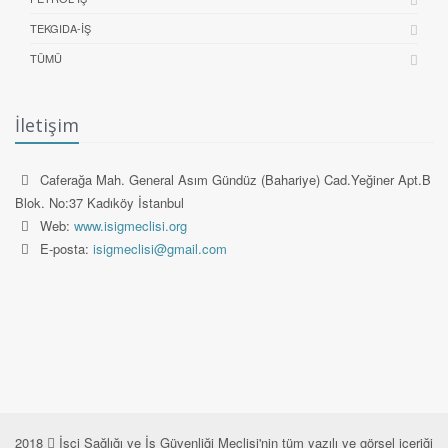
TEKGIDA-İŞ
TÜMÜ
İletişim
Caferağa Mah. General Asım Gündüz (Bahariye) Cad.Yeğiner Apt.B
Blok. No:37 Kadıköy İstanbul
Web:
www.isigmeclisi.org
E-posta:
isigmeclisi@gmail.com
2018
İşçi Sağlığı ve İş Güvenliği Meclisi'nin tüm yazılı ve görsel içeriği