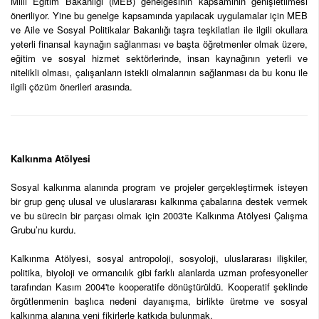
Milli Eğitim Bakanlığı (MEB) genelgesinin kapsamının genişletilmesi
öneriliyor. Yine bu genelge kapsamında yapılacak uygulamalar için MEB
ve Aile ve Sosyal Politikalar Bakanlığı taşra teşkilatları ile ilgili okullara
yeterli finansal kaynağın sağlanması ve başta öğretmenler olmak üzere,
eğitim ve sosyal hizmet sektörlerinde, insan kaynağının yeterli ve
nitelikli olması, çalışanların istekli olmalarının sağlanması da bu konu ile
ilgili çözüm önerileri arasında.
Kalkınma Atölyesi
Sosyal kalkınma alanında program ve projeler gerçekleştirmek isteyen
bir grup genç ulusal ve uluslararası kalkınma çabalarına destek vermek
ve bu sürecin bir parçası olmak için 2003'te Kalkınma Atölyesi Çalışma
Grubu’nu kurdu.
Kalkınma Atölyesi, sosyal antropoloji, sosyoloji, uluslararası ilişkiler,
politika, biyoloji ve ormancılık gibi farklı alanlarda uzman profesyoneller
tarafından Kasım 2004'te kooperatife dönüştürüldü. Kooperatif şeklinde
örgütlenmenin başlıca nedeni dayanışma, birlikte üretme ve sosyal
kalkınma alanına yeni fikirlerle katkıda bulunmak.