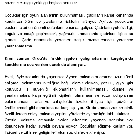
bazen elektriğin yokluğu başlıca sorunlar.
Çocuklar için oyun alanlarının bulunmaması, çadırların kanal kenarında
kurulması ölüm ve yaralanma risklerini artırıyor. Ayrıca, çocukların
beslenmeleri en önemli sorunların başında geliyor. Çadırların yetersizliği;
soğuk ve sıcağı geçirmeleri, yağmurlu zamanlarda çadırların içine su
girmesi. Çadır ortamında yaşarken sağlık hizmetlerinden yeterince
yararlanamama.
Kimi zaman Ordu'da fındık işçileri çalışmalarının karşılığında
kendilerine söz verilen ücreti de alamıyor…
Evet, öyle sorunlar da yaşanıyor. Ayrıca, çalışma ortamında uzun süreli
çalışma, çalışmanın niteliğine bağlı olarak eldiven, gözlük, giysi gibi
koruyucu iş güvenliği ekipmanların kullanılmaması, düşme ve
yaralanmalara karşı eğitimli kişilerin olmaması ve ecza dolaplarının
bulunmaması. Tarla ve bahçelerde tuvalet ihtiyacı için çözümler
üretilmemesi gibi sorunlarla da karşılaşılıyor. Bir de zaman zaman etnik
özelliklerden dolayı çalışma yapılan yörelerde ayrımcılığa tabi tutulmak.
Özetle, çalışma amacıyla evden çıkarken yaşanan sorunlar eve
dönünceye kadar sürekli devam ediyor. Çocuklar eğitime katılamıyor,
fiziksel ve zihinsel gelişimleri olumsuz olarak etkileniyor.