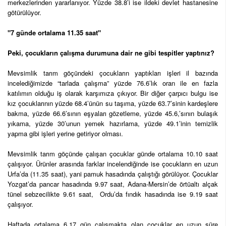
merkezlerinden yararlanıyor. Yüzde 38.8’i ise ildeki devlet hastanesine
götürülüyor.
"7 günde ortalama 11.35 saat"
Peki, çocukların çalışma durumuna dair ne gibi tespitler yaptınız?
Mevsimlik tarım göçündeki çocukların yaptıkları işleri il bazında
incelediğimizde “tarlada çalışma” yüzde 76.6’lık oran ile en fazla
katılımın olduğu iş olarak karşımıza çıkıyor. Bir diğer çarpıcı bulgu ise
kız çocuklarının yüzde 68.4’ünün su taşıma, yüzde 63.7’sinin kardeşlere
bakma, yüzde 66.6’sının eşyaları gözetleme, yüzde 45.6,’sının bulaşık
yıkama, yüzde 30’unun yemek hazırlama, yüzde 49.1’inin temizlik
yapma gibi işleri yerine getiriyor olması.
Mevsimlik tarım göçünde çalışan çocuklar günde ortalama 10.10 saat
çalışıyor. Ürünler arasında farklar incelendiğinde ise çocukların en uzun
Urfa’da (11.35 saat), yani pamuk hasadında çalıştığı görülüyor. Çocuklar
Yozgat’da pancar hasadında 9.97 saat, Adana-Mersin’de örtüaltı alçak
tünel sebzecilikte 9.61 saat, Ordu’da fındık hasadında ise 9.19 saat
çalışıyor.
Haftada ortalama 6.17 gün çalışmakta olan çocuklar en uzun süre