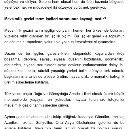
söylüyor ve ekliyor: Soruna hem ulusal hem de ürün bazında bölgesel,
yerel bakmak ve mücadeleyi iki düzeyde yürütmek gerekiyor.
Mevsimlik gezici tarım işçileri sorununun kaynağı nedir?
Mevsimlik gezici tarım işçiliği dünyanın hemen her ülkesinde bulunan,
yüzlerce yıldır olagelen bir işçilik biçimi. Bu işçiler genellikle toplumun
en eğitimsiz, topraksız, yoksul ve yoksun kesimlerini oluşturmakta.
Bazen de bu işçiler, çaresizlikten, olağanüstü koşullardan (köy
boşaltma, deprem, savaş, siyasal düzenin bozulması, göçmenlik),
afetlerden, siyasal sorunlardan veya devletin zorlamasından dolayı bu
sürece katılmakta, sürekli yaşadığı yerleri belirli süreyle terk ederek,
başkalarının arazisinde bitkisel üretim, hayvancılık, ormancılık, balıkçılık
üretim süreçlerine katılıyor.
Türkiye’de başta Doğu ve Güneydoğu Anadolu illeri olmak üzere büyük
metropollerde yaşayan en yoksullar, hayata tutunmak isteyenler
mevsimlik gezici tarım sürecine giriyor.
Ayrıca gazete haberlerinden takip ettiğimiz kadarıyla Gürcüler, İranlılar,
Azeriler, Iraklılar, Suriyeliler, Orta Asya ülkelerinden gelenler de bu
sürece katılıyor. Mevsimlik tarım işçiliği önemli bir politika sorunu.