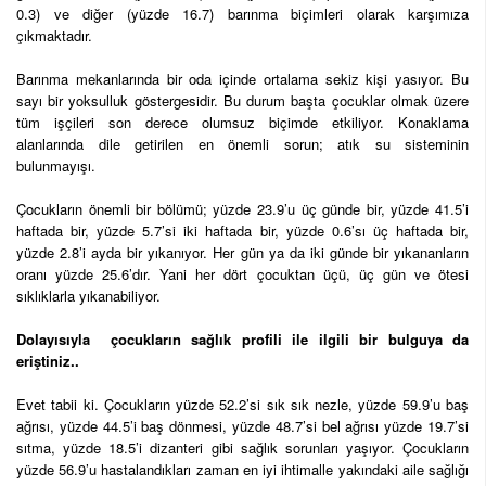
0.3) ve diğer (yüzde 16.7) barınma biçimleri olarak karşımıza
çıkmaktadır.
Barınma mekanlarında bir oda içinde ortalama sekiz kişi yasıyor. Bu
sayı bir yoksulluk göstergesidir. Bu durum başta çocuklar olmak üzere
tüm işçileri son derece olumsuz biçimde etkiliyor. Konaklama
alanlarında dile getirilen en önemli sorun; atık su sisteminin
bulunmayışı.
Çocukların önemli bir bölümü; yüzde 23.9’u üç günde bir, yüzde 41.5’i
haftada bir, yüzde 5.7’si iki haftada bir, yüzde 0.6’sı üç haftada bir,
yüzde 2.8’i ayda bir yıkanıyor. Her gün ya da iki günde bir yıkananların
oranı yüzde 25.6’dır. Yani her dört çocuktan üçü, üç gün ve ötesi
sıklıklarla yıkanabiliyor.
Dolayısıyla çocukların sağlık profili ile ilgili bir bulguya da
eriştiniz..
Evet tabii ki. Çocukların yüzde 52.2’si sık sık nezle, yüzde 59.9’u baş
ağrısı, yüzde 44.5’i baş dönmesi, yüzde 48.7’si bel ağrısı yüzde 19.7’si
sıtma, yüzde 18.5’i dizanteri gibi sağlık sorunları yaşıyor. Çocukların
yüzde 56.9’u hastalandıkları zaman en iyi ihtimalle yakındaki aile sağlığı