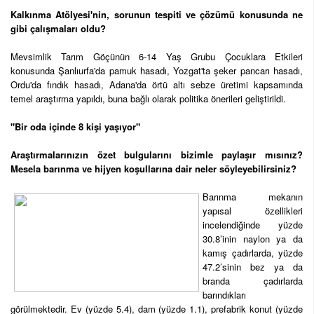
Kalkınma Atölyesi'nin, sorunun tespiti ve çözümü konusunda ne
gibi çalışmaları oldu?
Mevsimlik Tarım Göçünün 6-14 Yaş Grubu Çocuklara Etkileri
konusunda Şanlıurfa'da pamuk hasadı, Yozgat'ta şeker pancarı hasadı,
Ordu'da fındık hasadı, Adana'da örtü altı sebze üretimi kapsamında
temel araştırma yapıldı, buna bağlı olarak politika önerileri geliştirildi.
"Bir oda içinde 8 kişi yaşıyor"
Araştırmalarınızın özet bulgularını bizimle paylaşır mısınız?
Mesela barınma ve hijyen koşullarına dair neler söyleyebilirsiniz?
Barınma mekanın
yapısal özellikleri
incelendiğinde yüzde
30.8’inin naylon ya da
kamış çadırlarda, yüzde
47.2’sinin bez ya da
branda çadırlarda
barındıkları
görülmektedir. Ev (yüzde 5.4), dam (yüzde 1.1), prefabrik konut (yüzde