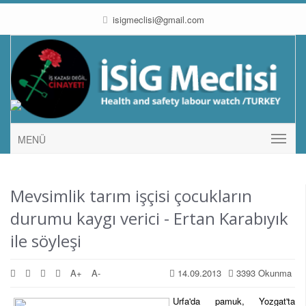
isigmeclisi@gmail.com
MENÜ
Mevsimlik tarım işçisi çocukların
durumu kaygı verici - Ertan Karabıyık
ile söyleşi
A+
A-
14.09.2013
3393 Okunma
Urfa'da pamuk, Yozgat'ta