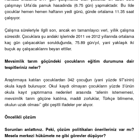
çalışmayı Urfa’da pamuk hasadında (6.75 gün) yapmaktadır. Bu ilde
çocuklar hemen hemen haftanın yedi günü, günde ortalama 11.35 saat
çalışıyor.
Çalışma süreleriyle ilgili son, ancak en tamamlayıcı veri, yıllık çalışma
süresidir. Çocuklara şu andaki işlerinde 2011 ve 2012 yıllarında ortalama
kaç gün çalışacakları sorulduğunda, 75.89 gün/yıl, yani yaklaşık iki
buçuk ay çalışacaklarını beyan ettiler.
Mevsimlik tarım göçündeki çocukların eğitim durumuna dair
tespitleriniz neler?
Araştırmaya katılan çocuklardan 342 çocuğun (yani yüzde 97’sinin)
okula kaydı bulunuyor. Okul kaydı olmayan çocukların yüzde 3’ünün
okula kayıt yaptırmama nedenleri arasında “ailenin istememesi,
mevsimlik tarım göçüne katılma, maddi zorluklar, Türkçe bilmeme,
okulun uzak olması’’ gibi çeşitli ifadeler yer alıyor.
Öncelikli çözüm
Sorunları anlattınız. Peki, çözüm politikaları önerileriniz var mı?
Mesela merkezi hükümete ne gibi görevler düşüyor?