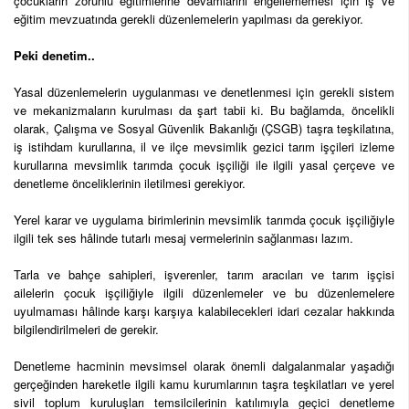
çocukların zorunlu eğitimlerine devamlarını engellememesi için iş ve
eğitim mevzuatında gerekli düzenlemelerin yapılması da gerekiyor.
Peki denetim..
Yasal düzenlemelerin uygulanması ve denetlenmesi için gerekli sistem
ve mekanizmaların kurulması da şart tabii ki. Bu bağlamda, öncelikli
olarak, Çalışma ve Sosyal Güvenlik Bakanlığı (ÇSGB) taşra teşkilatına,
iş istihdam kurullarına, il ve ilçe mevsimlik gezici tarım işçileri izleme
kurullarına mevsimlik tarımda çocuk işçiliği ile ilgili yasal çerçeve ve
denetleme önceliklerinin iletilmesi gerekiyor.
Yerel karar ve uygulama birimlerinin mevsimlik tarımda çocuk işçiliğiyle
ilgili tek ses hâlinde tutarlı mesaj vermelerinin sağlanması lazım.
Tarla ve bahçe sahipleri, işverenler, tarım aracıları ve tarım işçisi
ailelerin çocuk işçiliğiyle ilgili düzenlemeler ve bu düzenlemelere
uyulmaması hâlinde karşı karşıya kalabilecekleri idari cezalar hakkında
bilgilendirilmeleri de gerekir.
Denetleme hacminin mevsimsel olarak önemli dalgalanmalar yaşadığı
gerçeğinden hareketle ilgili kamu kurumlarının taşra teşkilatları ve yerel
sivil toplum kuruluşları temsilcilerinin katılımıyla geçici denetleme