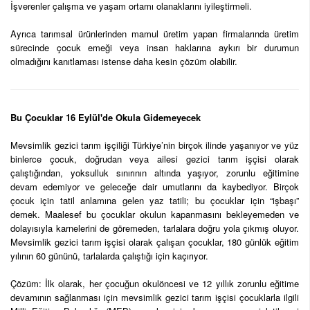
İşverenler çalışma ve yaşam ortamı olanaklarını iyileştirmeli.
Ayrıca tarımsal ürünlerinden mamul üretim yapan firmalarında üretim
sürecinde çocuk emeği veya insan haklarına aykırı bir durumun
olmadığını kanıtlaması istense daha kesin çözüm olabilir.
Bu Çocuklar 16 Eylül'de Okula Gidemeyecek
Mevsimlik gezici tarım işçiliği Türkiye’nin birçok ilinde yaşanıyor ve yüz
binlerce çocuk, doğrudan veya ailesi gezici tarım işçisi olarak
çalıştığından, yoksulluk sınırının altında yaşıyor, zorunlu eğitimine
devam edemiyor ve geleceğe dair umutlarını da kaybediyor. Birçok
çocuk için tatil anlamına gelen yaz tatili; bu çocuklar için “işbaşı”
demek. Maalesef bu çocuklar okulun kapanmasını bekleyemeden ve
dolayısıyla karnelerini de göremeden, tarlalara doğru yola çıkmış oluyor.
Mevsimlik gezici tarım işçisi olarak çalışan çocuklar, 180 günlük eğitim
yılının 60 gününü, tarlalarda çalıştığı için kaçırıyor.
Çözüm: İlk olarak, her çocuğun okulöncesi ve 12 yıllık zorunlu eğitime
devamının sağlanması için mevsimlik gezici tarım işçisi çocuklarla ilgili