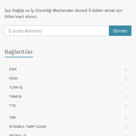
İşçi Sağlığı ve İş Güvenliği Meclisinden düzenli E-bülten almak için
lütfen kayıt olunuz.
Gönder
Bağlantılar
DİSK
KESK
TÜRK-İŞ
TMMOB
TTB
TBB
İSTANBUL TABIP ODASI
PETROL İŞ