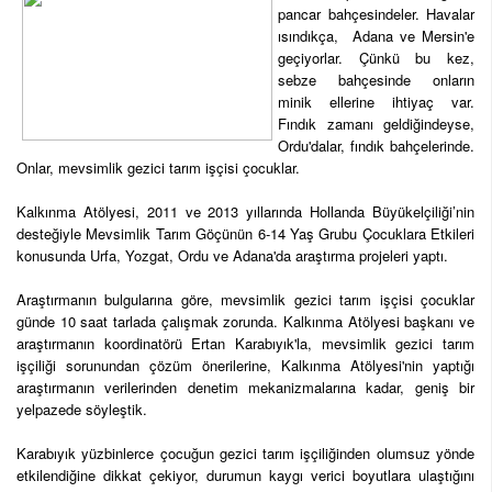
pancar bahçesindeler. Havalar
ısındıkça, Adana ve Mersin'e
geçiyorlar. Çünkü bu kez,
sebze bahçesinde onların
minik ellerine ihtiyaç var.
Fındık zamanı geldiğindeyse,
Ordu'dalar, fındık bahçelerinde.
Onlar, mevsimlik gezici tarım işçisi çocuklar.
Kalkınma Atölyesi, 2011 ve 2013 yıllarında Hollanda Büyükelçiliği’nin
desteğiyle Mevsimlik Tarım Göçünün 6-14 Yaş Grubu Çocuklara Etkileri
konusunda Urfa, Yozgat, Ordu ve Adana'da araştırma projeleri yaptı.
Araştırmanın bulgularına göre, mevsimlik gezici tarım işçisi çocuklar
günde 10 saat tarlada çalışmak zorunda. Kalkınma Atölyesi başkanı ve
araştırmanın koordinatörü Ertan Karabıyık'la, mevsimlik gezici tarım
işçiliği sorunundan çözüm önerilerine, Kalkınma Atölyesi'nin yaptığı
araştırmanın verilerinden denetim mekanizmalarına kadar, geniş bir
yelpazede söyleştik.
Karabıyık yüzbinlerce çocuğun gezici tarım işçiliğinden olumsuz yönde
etkilendiğine dikkat çekiyor, durumun kaygı verici boyutlara ulaştığını