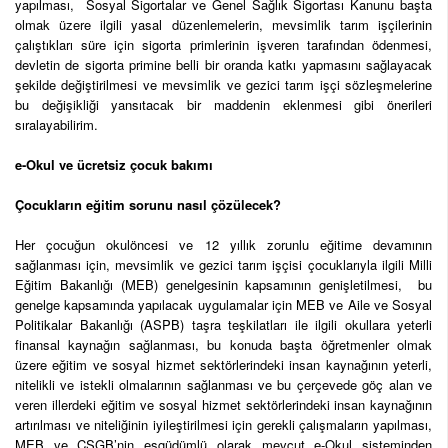
yapılması, Sosyal Sigortalar ve Genel Sağlık Sigortası Kanunu başta
olmak üzere ilgili yasal düzenlemelerin, mevsimlik tarım işçilerinin
çalıştıkları süre için sigorta primlerinin işveren tarafından ödenmesi,
devletin de sigorta primine belli bir oranda katkı yapmasını sağlayacak
şekilde değiştirilmesi ve mevsimlik ve gezici tarım işçi sözleşmelerine
bu değişikliği yansıtacak bir maddenin eklenmesi gibi önerileri
sıralayabilirim.
e-Okul ve ücretsiz çocuk bakımı
Çocukların eğitim sorunu nasıl çözülecek?
Her çocuğun okulöncesi ve 12 yıllık zorunlu eğitime devamının
sağlanması için, mevsimlik ve gezici tarım işçisi çocuklarıyla ilgili Milli
Eğitim Bakanlığı (MEB) genelgesinin kapsamının genişletilmesi, bu
genelge kapsamında yapılacak uygulamalar için MEB ve Aile ve Sosyal
Politikalar Bakanlığı (ASPB) taşra teşkilatları ile ilgili okullara yeterli
finansal kaynağın sağlanması, bu konuda başta öğretmenler olmak
üzere eğitim ve sosyal hizmet sektörlerindeki insan kaynağının yeterli,
nitelikli ve istekli olmalarının sağlanması ve bu çerçevede göç alan ve
veren illerdeki eğitim ve sosyal hizmet sektörlerindeki insan kaynağının
artırılması ve niteliğinin iyileştirilmesi için gerekli çalışmaların yapılması,
MEB ve ÇSGB’nin eşgüdümlü olarak mevcut e-Okul sisteminden