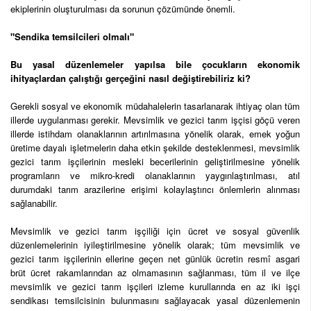
ekiplerinin oluşturulması da sorunun çözümünde önemli.
"Sendika temsilcileri olmalı"
Bu yasal düzenlemeler yapılsa bile çocukların ekonomik
ihityaçlardan çalıştığı gerçeğini nasıl değiştirebiliriz ki?
Gerekli sosyal ve ekonomik müdahalelerin tasarlanarak ihtiyaç olan tüm
illerde uygulanması gerekir. Mevsimlik ve gezici tarım işçisi göçü veren
illerde istihdam olanaklarının artırılmasına yönelik olarak, emek yoğun
üretime dayalı işletmelerin daha etkin şekilde desteklenmesi, mevsimlik
gezici tarım işçilerinin mesleki becerilerinin geliştirilmesine yönelik
programların ve mikro-kredi olanaklarının yaygınlaştırılması, atıl
durumdaki tarım arazilerine erişimi kolaylaştırıcı önlemlerin alınması
sağlanabilir.
Mevsimlik ve gezici tarım işçiliği için ücret ve sosyal güvenlik
düzenlemelerinin iyileştirilmesine yönelik olarak; tüm mevsimlik ve
gezici tarım işçilerinin ellerine geçen net günlük ücretin resmî asgari
brüt ücret rakamlarından az olmamasının sağlanması, tüm il ve ilçe
mevsimlik ve gezici tarım işçileri izleme kurullarında en az iki işçi
sendikası temsilcisinin bulunmasını sağlayacak yasal düzenlemenin