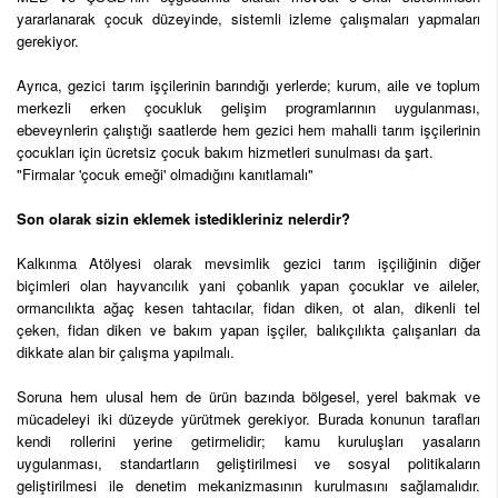
yararlanarak çocuk düzeyinde, sistemli izleme çalışmaları yapmaları
gerekiyor.
Ayrıca, gezici tarım işçilerinin barındığı yerlerde; kurum, aile ve toplum
merkezli erken çocukluk gelişim programlarının uygulanması,
ebeveynlerin çalıştığı saatlerde hem gezici hem mahalli tarım işçilerinin
çocukları için ücretsiz çocuk bakım hizmetleri sunulması da şart.
"Firmalar 'çocuk emeği' olmadığını kanıtlamalı"
Son olarak sizin eklemek istedikleriniz nelerdir?
Kalkınma Atölyesi olarak mevsimlik gezici tarım işçiliğinin diğer
biçimleri olan hayvancılık yani çobanlık yapan çocuklar ve aileler,
ormancılıkta ağaç kesen tahtacılar, fidan diken, ot alan, dikenli tel
çeken, fidan diken ve bakım yapan işçiler, balıkçılıkta çalışanları da
dikkate alan bir çalışma yapılmalı.
Soruna hem ulusal hem de ürün bazında bölgesel, yerel bakmak ve
mücadeleyi iki düzeyde yürütmek gerekiyor. Burada konunun tarafları
kendi rollerini yerine getirmelidir; kamu kuruluşları yasaların
uygulanması, standartların geliştirilmesi ve sosyal politikaların
geliştirilmesi ile denetim mekanizmasının kurulmasını sağlamalıdır.