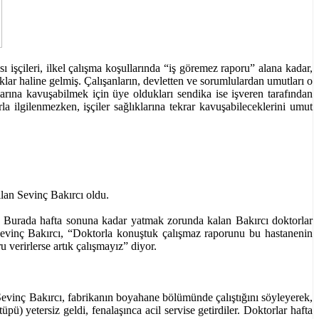
işçileri, ilkel çalışma koşullarında “iş göremez raporu” alana kadar,
ıklar haline gelmiş. Çalışanların, devletten ve sorumlulardan umutları o
larına kavuşabilmek için üye oldukları sendika ise işveren tarafından
ilgilenmezken, işçiler sağlıklarına tekrar kavuşabileceklerini umut
ılan Sevinç Bakırcı oldu.
dı. Burada hafta sonuna kadar yatmak zorunda kalan Bakırcı doktorlar
Sevinç Bakırcı, “Doktorla konuştuk çalışmaz raporunu bu hastanenin
 verirlerse artık çalışmayız” diyor.
. Sevinç Bakırcı, fabrikanın boyahane bölümünde çalıştığını söyleyerek,
ü) yetersiz geldi, fenalaşınca acil servise getirdiler. Doktorlar hafta