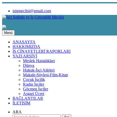
isigmeclisi@gmail.com
Menü
ANASAYFA
HAKKIMIZDA
İŞ CİNAYETLERİ RAPORLARI
YAZI ARŞİVİ
Meslek Hastalıkları
Dünya
Hukuk-İşçi Aileleri
Makale-Söyleşi-Film-Kitap
Çocuk İşçilik
Kadın İşçiler
Göçmen İşçiler
Asgari Ücret
BAĞLANTILAR
İLETİŞİM
ARA