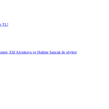
in TL!
lökmen, Elif Alçınkaya ve Halime Sancak ile söyleşi