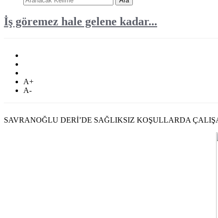
Ara
İş göremez hale gelene kadar...
A+
A-
SAVRANOĞLU DERİ’DE SAĞLIKSIZ KOŞULLARDA ÇALIŞA