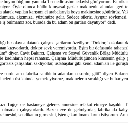
 ve boyun fıtığının yanında 1 senedir astım tedavisi görüyorum. Fabrika
kmiyor. Öyle olunca bütün kimyasal gazlar makinenin altından geri t
la alarak yapılan karışımı el arabalarıyla boya makinesine götürürüz. Yak
udumuza, ağzımıza, yüzümüze gelir. Sadece sileriz. Ayıptır söylemesi,
e iş bulmamız zor, burada da bu adam bu şartları dayatıyor” dedi.
ığı bir olayı anlatarak çalışma şartlarını özetliyor. “Doktor, baskılara
zaman kızıyorlardı, doktor sevk veremiyordu. Eşim bir defasında rahats
ürdüm” diyen Cavit Bakırcı, Çalışma ve Sosyal Güvenlik Bölge Müdürlüğ
le kadınların hepsi rahatsız. Çalışma Müdürlüğünden kimsenin gelip g
tasız çalışanları saklıyorlar, ustabaşılar gibi kendi adamları ile görüşt
ye sordu ama fabrika sahibinin adamlarına sordu, gitti” diyen Bakırcı
kinelerin üst katında yemek yiyoruz, makinelerin sıcaklığı ve buhar 
 kızı Tuğçe de hastaneye gelerek annesine refakat etmeye başaldı.
lmadan çalışıyorlardı. Bazen eve de gelmiyorlar, fabrika da kalı
elmesini, sendikanın girmesini, işten çıkartılmamalarını istiyorum. An