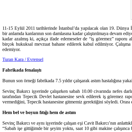
11-15 Eylül 2011 tarihlerinde İstanbul’da yapılacak olan 19. Dünya İ
bir anlamda kanlarının son damlasına kadar çalıştırılmaya devam ediyor.
kadar azalmış ki, açıkça ifade edemeseler de “iş göremez” raporu alı
birçok hukuksal mevzuat bahane edilerek kabul edilmiyor. Çalışma v
edemiyor.
Turan Kara / Evrensel
Fabrikada fenalaştı
Bunun son örneği fabrikada 7.5 yıldır çalışarak astım hastalığına yak
Sevinç Bakırcı işyerinde çalışırken sabah 10.00 civarında nefes dar
tarafından Tepecik Devlet hastanesine sevk edilerek iş göremez ra
vermediğini, Tepecik hastanesine gitmemiz gerektiğini söyledi. Orası d
Hem bel ve boyun fıtığı hem de astım
Sevinç Bakırcı ve aynı işyerinde çalışan eşi Cavit Bakırcı’nın anlattı
“Sabah işe gittiğimde bir şeyim yoktu, saat 10 gibi makine çalışınca b