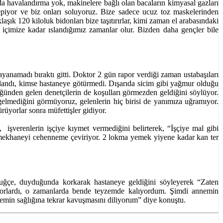
da havalandırma yok, makinelere bağlı olan bacaların kimyasal gazları
epiyor ve biz onları soluyoruz. Bize sadece ucuz toz maskelerinden
laşık 120 kiloluk bidonları bize taşıtırırlar, kimi zaman el arabasındaki
 içimize kadar ıslandığımız zamanlar olur. Bizden daha gençler bile
 dayanamadı bıraktı gitti. Doktor 2 gün rapor verdiği zaman ustabaşıları
ızlandı, kimse hastaneye götürmedi. Dışarıda sicim gibi yağmur olduğu
ünden gelen denetçilerin de koşulları görmezden geldiğini söylüyor.
elmediğini görmüyoruz, gelenlerin hiç birisi de yanımıza uğramıyor.
ürüyorlar sonra müfettişler gidiyor.
, işverenlerin işçiye kıymet vermediğini belirterek, “İşçiye mal gibi
yemekhaneyi cehenneme çeviriyor. 2 lokma yemek yiyene kadar kan ter
 Tuğçe, duyduğunda korkarak hastaneye geldiğini söyleyerek “Zaten
yorlardı, o zamanlarda bende teyzemde kalıyordum. Şimdi annemin
nemin sağlığına tekrar kavuşmasını diliyorum” diye konuştu.