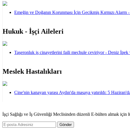
Emeğin ve Doğanın Korunması İçin Gecikmiş Kırmızı Alarm 
Hukuk - İşçi Aileleri
Taşeronluk iş cinayetlerini faili meçhule çeviriyor - Deniz İpek
Meslek Hastalıkları
Çine'nin kanayan yarası Aydın'da masaya yatırıldı: 5 Haziran'da
İşçi Sağlığı ve İş Güvenliği Meclisinden düzenli E-bülten almak için l
Gönder