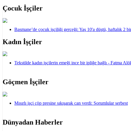
Çocuk İşçiler
Basmane’de çocuk işçiliği gerçeği: Yaş 10'a düştü, haftalık 2 b
Kadın İşçiler
Tekstilde kadın işçilerin emeği ince bir ipliğe bağlı - Fatma A
Göçmen İşçiler
Mısırlı işçi çöp presine sıkışarak can verdi: Sorumlular serbest
Dünyadan Haberler