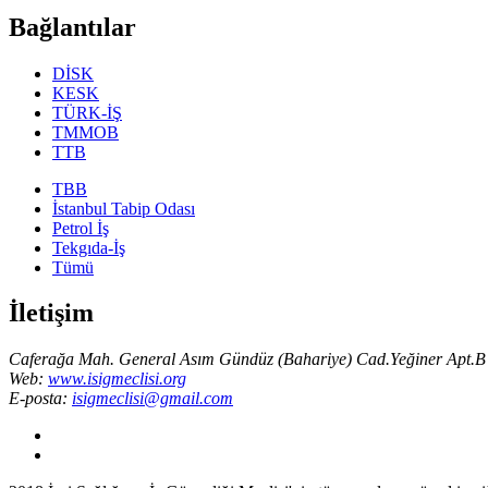
Bağlantılar
DİSK
KESK
TÜRK-İŞ
TMMOB
TTB
TBB
İstanbul Tabip Odası
Petrol İş
Tekgıda-İş
Tümü
İletişim
Caferağa Mah. General Asım Gündüz (Bahariye) Cad.Yeğiner Apt.B 
Web:
www.isigmeclisi.org
E-posta:
isigmeclisi@gmail.com