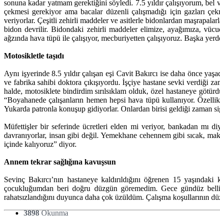
sonuna kadar yatmam gerektiğini söyledi. 7.5 yıldır çalışıyorum, bel
çekmesi gerekiyor ama bacalar düzenli çalışmadığı için gazları çe
veriyorlar. Çeşitli zehirli maddeler ve asitlerle bidonlardan maşrapalar
bidon devrilir. Bidondaki zehirli maddeler elimize, ayağımıza, vüc
ağzında hava tüpü ile çalışıyor, mecburiyetten çalışıyoruz. Başka yerd
Motosikletle taşıdı
Aynı işyerinde 8.5 yıldır çalışan eşi Cavit Bakırcı ise daha önce yaşad
ve fabrika sahibi doktora çıkışıyordu. İşçiye hastane sevki verdiği 
halde, motosiklete bindirdim sırılsıklam olduk, özel hastaneye göt
“Boyahanede çalışanların hemen hepsi hava tüpü kullanıyor. Özellik
Yukarda patronla konuşup gidiyorlar. Onlardan birisi geldiği zaman sigor
Müfettişler bir seferinde ücretleri elden mi veriyor, bankadan mı di
davranıyorlar, insan gibi değil. Yemekhane cehennem gibi sıcak, ma
içinde kalıyoruz” diyor.
Annem tekrar sağlığına kavuşsun
Sevinç Bakırcı’nın hastaneye kaldırıldığını öğrenen 15 yaşındaki
çocukluğumdan beri doğru düzgün göremedim. Gece gündüz belli o
rahatsızlandığını duyunca daha çok üzüldüm. Çalışma koşullarının düz
3898
Okunma