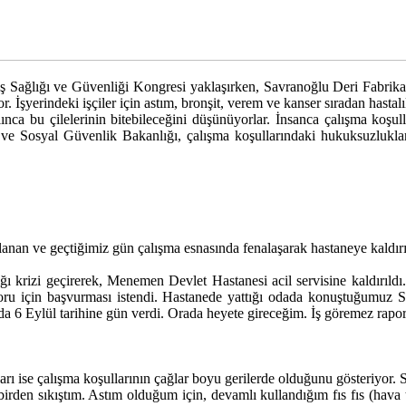
ş Sağlığı ve Güvenliği Kongresi yaklaşırken, Savranoğlu Deri Fabrikası 
 İşyerindeki işçiler için astım, bronşit, verem ve kanser sıradan hastal
nca bu çilelerinin bitebileceğini düşünüyorlar. İnsanca çalışma koşul
e Sosyal Güvenlik Bakanlığı, çalışma koşullarındaki hukuksuzluklarla 
alanan ve geçtiğimiz gün çalışma esnasında fenalaşarak hastaneye kaldır
lığı krizi geçirerek, Menemen Devlet Hastanesi acil servisine kaldırıl
poru için başvurması istendi. Hastanede yattığı odada konuştuğumuz 
a 6 Eylül tarihine gün verdi. Orada heyete gireceğim. İş göremez raporu
kları ise çalışma koşullarının çağlar boyu gerilerde olduğunu gösteriyor
irden sıkıştım. Astım olduğum için, devamlı kullandığım fıs fıs (hava tüp