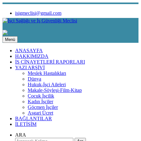
isigmeclisi@gmail.com
Menü
ANASAYFA
HAKKIMIZDA
İŞ CİNAYETLERİ RAPORLARI
YAZI ARŞİVİ
Meslek Hastalıkları
Dünya
Hukuk-İşçi Aileleri
Makale-Söyleşi-Film-Kitap
Çocuk İşçilik
Kadın İşçiler
Göçmen İşçiler
Asgari Ücret
BAĞLANTILAR
İLETİŞİM
ARA