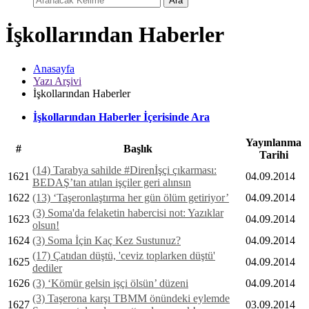
Ara
İşkollarından Haberler
Anasayfa
Yazı Arşivi
İşkollarından Haberler
İşkollarından Haberler İçerisinde Ara
Yayınlanma
#
Başlık
Tarihi
(14) Tarabya sahilde #Direnİşçi çıkarması:
1621
04.09.2014
BEDAŞ’tan atılan işçiler geri alınsın
1622
(13) ‘Taşeronlaştırma her gün ölüm getiriyor’
04.09.2014
(3) Soma'da felaketin habercisi not: Yazıklar
1623
04.09.2014
olsun!
1624
(3) Soma İçin Kaç Kez Sustunuz?
04.09.2014
(17) Çatıdan düştü, 'ceviz toplarken düştü'
1625
04.09.2014
dediler
1626
(3) ‘Kömür gelsin işçi ölsün’ düzeni
04.09.2014
(3) Taşerona karşı TBMM önündeki eylemde
1627
03.09.2014