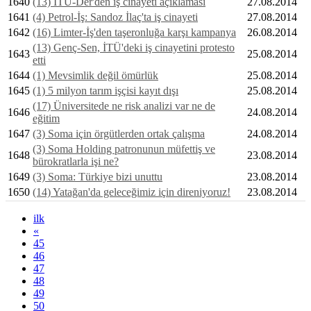
1640
(13) İTÜ-Der'den iş cinayeti açıklaması
27.08.2014
1641
(4) Petrol-İş: Sandoz İlaç'ta iş cinayeti
27.08.2014
1642
(16) Limter-İş'den taşeronluğa karşı kampanya
26.08.2014
(13) Genç-Sen, İTÜ'deki iş cinayetini protesto
1643
25.08.2014
etti
1644
(1) Mevsimlik değil ömürlük
25.08.2014
1645
(1) 5 milyon tarım işçisi kayıt dışı
25.08.2014
(17) Üniversitede ne risk analizi var ne de
1646
24.08.2014
eğitim
1647
(3) Soma için örgütlerden ortak çalışma
24.08.2014
(3) Soma Holding patronunun müfettiş ve
1648
23.08.2014
bürokratlarla işi ne?
1649
(3) Soma: Türkiye bizi unuttu
23.08.2014
1650
(14) Yatağan'da geleceğimiz için direniyoruz!
23.08.2014
ilk
«
45
46
47
48
49
50