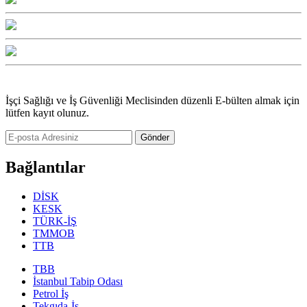
İşçi Sağlığı ve İş Güvenliği Meclisinden düzenli E-bülten almak için
lütfen kayıt olunuz.
Gönder
Bağlantılar
DİSK
KESK
TÜRK-İŞ
TMMOB
TTB
TBB
İstanbul Tabip Odası
Petrol İş
Tekgıda-İş