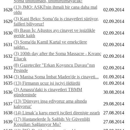
Soma unutulmadı, unutturulmayacak!
(13) JMO: ASKİ'nin ihmali bir cana daha mal
1628
02.09.2014
oldu
(3) Kani Beko: Soma’da iş cinayetleri sürüyor,
1629
02.09.2014
failleri biliyoruz!
(8) Basın İş: Ağustos ayı cinayet ve işsizlikle
1630
02.09.2014
geride kaldı
(3) Soma'da Kamil Kartal ve emekçilere
1631
02.09.2014
saldırı...
(3) 100th day after the Soma Massacre - Kıvanç
1632
02.09.2014
Eliaçık
(8) Gazeteciler "Erkan Koyuncu Davası"nın
1633
02.09.2014
Peşinde
1634
(3) Manisa Soma İmbat Maden'de iş cinayeti...
01.09.2014
1635
(13) Firmanın ucuz işi işçiyi öldürdü
01.09.2014
(3) Amasra'daki iş cinayetleri TBMM
1636
30.08.2014
gündeminde
(13) 'Dünyayı inşa ediyoruz ama altında
1637
29.08.2014
kalıyoruz'
1638
(14) Limak’a karşı enerji işçileri direnişte ısrarlı
27.08.2014
(17) Hastanelerde İş Sağlığı Ve Güvenliği
1639
27.08.2014
Koşulları Sağlanıyor Mu?