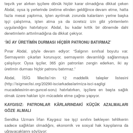
teşvik yer alırken işçilere dönük hiçbir karar olmadığına dikkat çeken
Abdal, oysa iş yerlerinde üretime elinden geldiğince devam etme, hatta
fazla mesai yaptırma, işten ayrılmak zorunda kalanların yerine başka
işçi çalıştırma, işten atma ya da ücretsiz izin gibi yöntemlerin
uygulandığını hatırlatıyor. Abdal, bu kadar kritik bir dönemde dahi
denetimlerin arttırılmadığına da dikkat çekiyor.
‘İKİ AY ÜRETİMİN DURMASI HİÇBİR PATRONU BATIRMAZ’
Pınar Abdal, şöyle devam ediyor: “Salgının sınıfsal boyutu var.
Sermayenin çıkarları korunuyor, sermayenin devamlılığı sağlanmaya
çalışılıyor. Oysa işçiler, 365 gün patronları zengin ederken, iki ay
üretimin durması hiçbir patronu batırmaz.”
Abdal, İSİG Meclisi’nin 12 maddelik talepler listesini
(http://isigmeclisi.org/20290-isciarkadaslarimiza-isci-sagligi
mucadelesinin-en-guncel-soru) hatırlatırken, işçilere en başta sağlık
olmak üzere hakları için mücadele etme çağrısı yapıyor.
KAYGISIZ: PATRONLAR KÂRLARINDAKİ KÜÇÜK AZALMALARI
GÖZE ALMALI
Sendika Uzmanı İrfan Kaygısız ise işçi sınıfını bekleyen tehlikenin
sadece sağlıkları olmadığını, ekonomik ve sosyal hak kayıplarına da
uğrayacaklarını söylüyor: