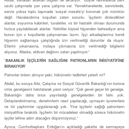
usulü çalışmada yan yana çalışma var. Yemekhanelerde, servislerde,
servis yoksa toplu taşımada ‘sosyal mesafe’yi korumak çok mümkün
değil. Havalandırma koşulları zaten sorunlu. İşçilerin dinlendikleri
alanlar, soyunma kabinleri, tuvaletler, vs bir hastalık olması durumunda
hızlıca yayılabilecek alanlar. Yetkililer kişisel hijyenden bahsediyor ama
bunun için o koşullarda çalışmaması lazım. İşçi arkadaşlarımız kendi
hijyenini sağlamaya çalıştığında izin verilmediği durumlar da oluyor.
Ellerini yıkamasına, molaya çıkmasına izin verilmediği bilgilerini
alıyoruz. Maske, eldiven dağıtımı zaten yapılmıyor.”
‘BAKANLIK İŞÇİLERİN SAĞLIĞINI PATRONLARIN İNİSİYATİFİNE
BIRAKIYOR’
Patronlar önlem almıyor peki, hükümetin tedbirleri yeterli mi?
Abdal, bu soruya Aile, Çalışma ve Sosyal Güvenlik Bakanlığı’nın korona
virüs genelgesini hatırlatarak yanıt veriyor: “Çok genel geçer bir genelge.
Bakanlığın daha önce yayınladığı genelgelerden bir farkı yok.
Detaylandırılmamış, denetimlerin nasıl yapılacağı, uymayan işverenlere
ne tür yaptırımlar uygulanacağı yok. Yine işçilerin sağlığı patronların
inisiyatifine bırakıldı. İşçilerin bir mücadelesi olmadığı sürece hükümetin
işçiler lehine adım atacağını düşünmüyoruz.”
Ayrıca, Cumhurbaşkanı Erdoğan’ın açıkladığı pakette de sermayeye