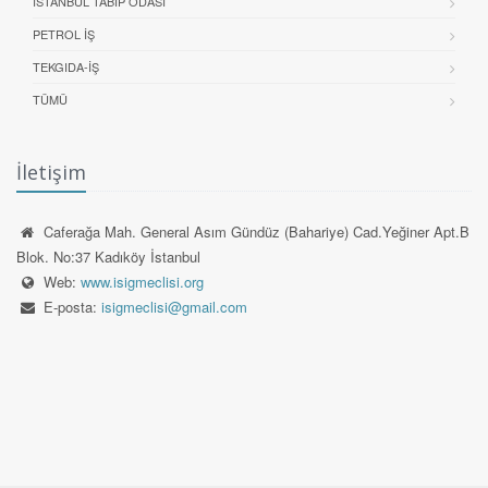
İSTANBUL TABIP ODASI
PETROL İŞ
TEKGIDA-İŞ
TÜMÜ
İletişim
Caferağa Mah. General Asım Gündüz (Bahariye) Cad.Yeğiner Apt.B
Blok. No:37 Kadıköy İstanbul
Web:
www.isigmeclisi.org
E-posta:
isigmeclisi@gmail.com