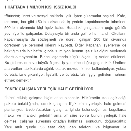
1 HAFTADA 1 MİLYON KİŞİ İŞSİZ KALDI
“Birincisi; ücret ve sosyal haklarla ilgili. İşten çıkarmalar başladı. Kafe,
restoran, bar gibi 150 bin civarında iş yerinin kapatılmasıyla tahminen
500 bin civarında kişi işsiz kaldı. Buradaki çalışanların çoğu günlük
yevmiye ile çalışanlar. Dolayısıyla bir anda gelirleri sıfırlandı. Okulların
kapanmasıyla da sözleşmeli ve ücretli çalışan 200 bin civarında
öğretmen ve personel işlerini kaybetti. Diğer kapanan işyerlerine de
baktığımızda bir hafta içinde 1 milyon kişinin işsiz kaldığını söylemek
abartı olmayacaktır. Birinci aşamada küçük ölçekli iş yerleri etkilendi.
Bu giderek orta ve büyük ölçekli iş yerlerine doğru geçecektir. Üretime
ara verilen fabrikalarda ağırlık olarak mevcut izinler kullandırılıyor, yoksa
ücretsiz izne çıkarılıyor. İşsizlik ve ücretsiz izin işçiyi gelirden mahrum
etmek demektir.
ESNEK ÇALIŞMA YERLEŞİK HALE GETİRİLİYOR
“İkinci etkisi; çalışma biçimlerine olacaktır. Hükümetin son açıkladığı
pakete bakıldığında, esnek çalışma ilişiklerinin yerleşik hale gelmesi
planlanıyor. Evden/uzaktan çalışma, içinde bulunduğumuz koşullarda
makul ve mantıklı gelebilir ama bir süre sonra bunun yerleşik hale
gelmesi çalışma süresinin ortadan kalkması sonucunu doğuracaktır.
Yani artık günde 7,5 saat değil cep telefonu ve bilgisayar ile