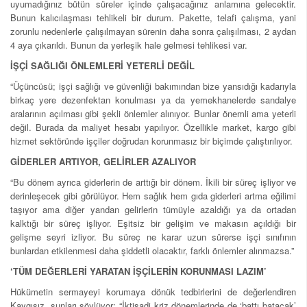
uyumadığınız bütün süreler içinde çalışacağınız anlamına gelecektir.
Bunun kalıcılaşması tehlikeli bir durum. Pakette, telafi çalışma, yani
zorunlu nedenlerle çalışılmayan sürenin daha sonra çalışılması, 2 aydan
4 aya çıkarıldı. Bunun da yerleşik hale gelmesi tehlikesi var.
İŞÇİ SAĞLIĞI ÖNLEMLERİ YETERLİ DEĞİL
“Üçüncüsü; işçi sağlığı ve güvenliği bakımından bize yansıdığı kadarıyla
birkaç yere dezenfektan konulması ya da yemekhanelerde sandalye
aralarının açılması gibi şekli önlemler alınıyor. Bunlar önemli ama yeterli
değil. Burada da maliyet hesabı yapılıyor. Özellikle market, kargo gibi
hizmet sektöründe işçiler doğrudan korunmasız bir biçimde çalıştırılıyor.
GİDERLER ARTIYOR, GELİRLER AZALIYOR
“Bu dönem ayrıca giderlerin de arttığı bir dönem. İkili bir süreç işliyor ve
derinleşecek gibi görülüyor. Hem sağlık hem gıda giderleri artma eğilimi
taşıyor ama diğer yandan gelirlerin tümüyle azaldığı ya da ortadan
kalktığı bir süreç işliyor. Eşitsiz bir gelişim ve makasın açıldığı bir
gelişme seyri izliyor. Bu süreç ne karar uzun sürerse işçi sınıfının
bunlardan etkilenmesi daha şiddetli olacaktır, farklı önlemler alınmazsa.”
‘TÜM DEĞERLERİ YARATAN İŞÇİLERİN KORUNMASI LAZIM’
Hükümetin sermayeyi korumaya dönük tedbirlerini de değerlendiren
Kaygısız, şunları söylüyor: “İktisadi kriz dönemlerinde de ‘battı batacak’