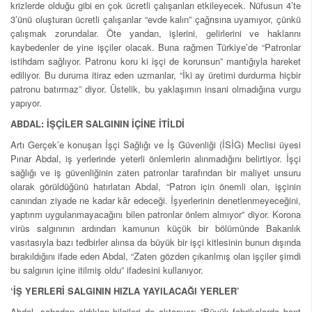
krizlerde olduğu gibi en çok ücretli çalışanları etkileyecek. Nüfusun 4’te
3’ünü oluşturan ücretli çalışanlar “evde kalın” çağrısına uyamıyor, çünkü
çalışmak zorundalar. Öte yandan, işlerini, gelirlerini ve haklarını
kaybedenler de yine işçiler olacak. Buna rağmen Türkiye’de “Patronlar
istihdam sağlıyor. Patronu koru ki işçi de korunsun” mantığıyla hareket
ediliyor. Bu duruma itiraz eden uzmanlar, “İki ay üretimi durdurma hiçbir
patronu batırmaz” diyor. Üstelik, bu yaklaşımın insani olmadığına vurgu
yapıyor.
ABDAL: İŞÇİLER SALGININ İÇİNE İTİLDİ
Artı Gerçek’e konuşan İşçi Sağlığı ve İş Güvenliği (İSİG) Meclisi üyesi
Pınar Abdal, iş yerlerinde yeterli önlemlerin alınmadığını belirtiyor. İşçi
sağlığı ve iş güvenliğinin zaten patronlar tarafından bir maliyet unsuru
olarak görüldüğünü hatırlatan Abdal, “Patron için önemli olan, işçinin
canından ziyade ne kadar kâr edeceği. İşyerlerinin denetlenmeyeceğini,
yaptırım uygulanmayacağını bilen patronlar önlem almıyor” diyor. Korona
virüs salgınının ardından kamunun küçük bir bölümünde Bakanlık
vasıtasıyla bazı tedbirler alınsa da büyük bir işçi kitlesinin bunun dışında
bırakıldığını ifade eden Abdal, “Zaten gözden çıkarılmış olan işçiler şimdi
bu salgının içine itilmiş oldu” ifadesini kullanıyor.
‘İŞ YERLERİ SALGININ HIZLA YAYILACAĞI YERLER’
Abdal, sahadan aldıkları bilgileri de aktarıyor: “Büyük fabrikalarda bant