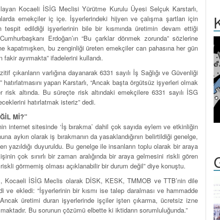
aşlayan Kocaeli İSİG Meclisi Yürütme Kurulu Üyesi Selçuk Karstarlı,
K
larda emekçiler iç içe. İşyerlerindeki hijyen ve çalışma şartları için
tespit edildiği işyerlerinin bile bir kısmında üretimin devam ettiği
di. Cumhurbaşkanı Erdoğan’ın “Bu çarklar dönmek zorunda” sözlerine
rine kapatmışken, bu zenginliği üreten emekçiler can pahasına her gün
akir ayırmakta” ifadelerini kullandı.
zitif çıkanların varlığına dayanarak 6331 sayılı İş Sağlığı ve Güvenliği
 hatırlatmasını yapan Karstarlı, “Ancak başta örgütsüz işyerleri olmak
r risk altında. Bu süreçte risk altındaki emekçilere 6331 sayılı İSG
klerini hatırlatmak isteriz” dedi.
ĞİL Mİ?”
in internet sitesinde ‘İş bırakma’ dahil çok sayıda eylem ve etkinliğin
a aykırı olarak iş bırakmanın da yasaklandığının belirtildiği genelge,
ven yazıldığı duyuruldu. Bu genelge ile insanların toplu olarak bir araya
inin çok sınırlı bir zaman aralığında bir araya gelmesini riskli gören
 riskli görmemiş olması açıklanabilir bir durum değil” diye konuştu.
tarlı, Kocaeli İSİG Meclis olarak DİSK, KESK, TMMOB ve TTB’nin dile
edi ve ekledi: “İşyerlerinin bir kısmı ise talep daralması ve hammadde
Ancak üretimi duran işyerlerinde işçiler işten çıkarma, ücretsiz izne
ılaşmaktadır. Bu sorunun çözümü elbette ki iktidarın sorumluluğunda.”