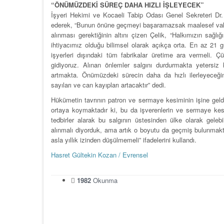
“ÖNÜMÜZDEKİ SÜREÇ DAHA HIZLI İŞLEYECEK”
İşyeri Hekimi ve Kocaeli Tabip Odası Genel Sekreteri Dr. 
ederek, “Bunun önüne geçmeyi başaramazsak maalesef vaka sa
alınması gerektiğinin altını çizen Çelik, “Halkımızın sağlığ
ihtiyacımız olduğu bilimsel olarak açıkça orta. En az 21
işyerleri dışındaki tüm fabrikalar üretime ara vermeli. 
gidiyoruz. Alınan önlemler salgını durdurmakta yetersi
artmakta. Önümüzdeki sürecin daha da hızlı ilerleyece
sayıları ve can kayıpları artacaktır” dedi.
Hükümetin tavrının patron ve sermaye kesiminin işine geld
ortaya koymaktadır ki, bu da işverenlerin ve sermaye ke
tedbirler alarak bu salgının üstesinden ülke olarak gelebi
alınmalı diyorduk, ama artık o boyutu da geçmiş bulunmaktay
asla yıllık izinden düşülmemeli” ifadelerini kullandı.
Hasret Gültekin Kozan / Evrensel
1982
Okunma