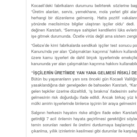
Kocaeli’deki fabrikaların durumunu belirterek sözlerine b
“Üretim alanları, servis, yemekhane, mola yerleri gibi alan
herhangi bir düzenleme gelmemiş. Hatta pozitif vakaların 
yönünde meclisimize bilgiler ulaştıran işçiler oldu” de
değinen Karstarlı, “Sermaye sahipleri kendilerini lüks evle
işe gitmek durumunda. Özetle virüs değil ama sistem zengin f
“Gebze’de kimi fabrikalarda sendikalı işçiler test sonucu po
Kanunu'nda yer alan ‘Çalışmaktan kaçınma’ hakkını kullandı”
üzere kamu işyerleri de dahil birçok işyerlerinde emekçile
kanununda yer alan çalışmaktan kaçınma hakkını kullanabilece
“İŞÇİLERİN ÜRETİMDE YAN YANA GELMESİ RİSKLİ DE
Bütün bu yaşananların yanı sıra önceki gün Kocaeli Valiliğin
yasaklandığına dair genelgeden de bahseden Karstarlı, “Kanun
gelen tepkiler üzerine düzeltildi, ‘iş bırakma’ ifadesinin seh
gelmesinin risk doğurduğu ifade edildi. Ancak birkaç yüz kiş
mülki amirin işyerlerinde binlerce işçinin bir araya gelmesini
Salgının herkesin hayatını riske attığını ifade eden Kars
getirdiği 7 acil önlemin hayata geçirilmesi gerektiğini söyl
temin sorunları nedeni ile üretimi durdurmaya başlamıştır. 
çıkarılma, yıllık izinlerinin kesilmesi gibi durumlar ile karş