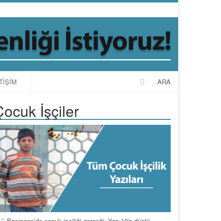
TİŞİM
ARA
Çocuk İşçiler
Basmane’de çocuk işçiliği gerçeği: Yaş 10'a düştü,