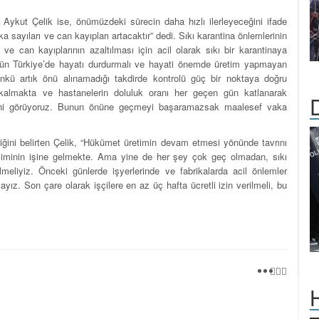
Aykut Çelik ise, önümüzdeki sürecin daha hızlı ilerleyeceğini ifade
yıları ve can kayıpları artacaktır” dedi. Sıkı karantina önlemlerinin
ı ve can kayıplarının azaltılması için acil olarak sıkı bir karantinaya
 gün Türkiye’de hayatı durdurmalı ve hayati önemde üretim yapmayan
Çünkü artık önü alınamadığı takdirde kontrolü güç bir noktaya doğru
z kalmakta ve hastanelerin doluluk oranı her geçen gün katlanarak
ğini görüyoruz. Bunun önüne geçmeyi başaramazsak maalesef vaka
iğini belirten Çelik, “Hükümet üretimin devam etmesi yönünde tavrını
siminin işine gelmekte. Ama yine de her şey çok geç olmadan, sıkı
lmeliyiz. Önceki günlerde işyerlerinde ve fabrikalarda acil önlemler
ız. Son çare olarak işçilere en az üç hafta ücretli izin verilmeli, bu
H