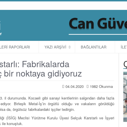
TLERİ RAPORLARI
YAZI ARŞİVİ
BAĞLANTILAR
İLE
tarlı: Fabrikalarda
 bir noktaya gidiyoruz
04.04.2020
1982 Okunma
3. il durumunda. Kocaeli gibi sanayi kentlerinin salgından daha fazla
ediyor. Birleşik Metal-İş’in örgütlü olduğu ve vakaların görüldüğü
sa da, örgütsüz fabrikalardaki işçiler tedirgin.
iği (İSİG) Meclisi Yürütme Kurulu Üyesi Selçuk Karstarlı ve İşyeri
 ile konuştuk.