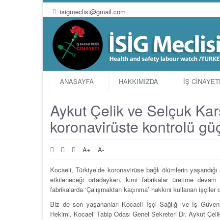
isigmeclisi@gmail.com
ANASAYFA
HAKKIMIZDA
İŞ CİNAYE
Aykut Çelik ve Selçuk Kars
koronavirüste kontrolü güç
A+
A-
Kocaeli, Türkiye’de koronavirüse bağlı ölümlerin yaşandığı 
etkileneceği ortadayken, kimi fabrikalar üretime devam 
fabrikalarda ‘Çalışmaktan kaçınma’ hakkını kullanan işçiler ol
Biz de son yaşananları Kocaeli İşçi Sağlığı ve İş Güvenl
Hekimi, Kocaeli Tabip Odası Genel Sekreteri Dr. Aykut Çelik