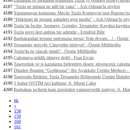
4186
Zamanda ve mekânda bölünmüş Tuzla’yı yeniden örmeyi den
4187
"Tuzla ne istisnai ne adli bir vaka" - Aslı Odman'la söyleşi
4188
Yapılamayan konuşma: Meclis Tuzla Komisyon’nun Raporu’nun ta
4189
“Hükümet ile tersane sahipleri aynı tarafta” - Aslı Odman'la söy
4190
Tuzla’da İşçiler, Sermaye, Gemiler, Tersaneler: Kaydıra kaydı
4191
Tuzla grevi ileri atılmış bir adımdır - Ertuğrul Bilir
4192
Başbakandan tersane patronuna mesaj: Yola devam…! - Özgür
4193
Tersaneler gerçeği: Cinayetler sürüyor! - Özgür Müftüoğlu
4194
Tuzla'da ne olacak şimdi? - Özgür Müftüoğlu
4195
Çalışmaya geldik ölmeye değil - Fuat Ercan
4196
Taşeronluk ve iş kazalarını birleştiren eksen: güvencesiz çalış
4197
Dünden Bugüne “Gedikpaşa”: Bir Ayakkabı Üretim Merkezi - 
4198
Taşeronlu Birikim: Tuzla Tersaneler Bölgesinde Üretim İlişkil
4199
3 Şubat OSTİM işçi katliamı -S. Murat Çakır
4200
Başbakan işçilerin kanı üzerinden vatanseverlik taslıyor -S. Mu
ilk
«
158
159
160
161