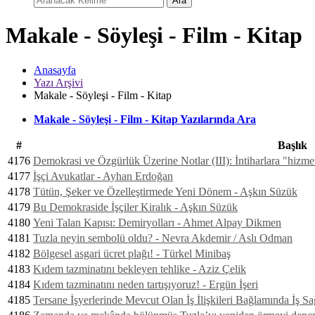
Ara
Makale - Söyleşi - Film - Kitap
Anasayfa
Yazı Arşivi
Makale - Söyleşi - Film - Kitap
Makale - Söyleşi - Film - Kitap Yazılarında Ara
#
Başlık
4176
Demokrasi ve Özgürlük Üzerine Notlar (III): İntiharlara "hizm
4177
İşçi Avukatlar - Ayhan Erdoğan
4178
Tütün, Şeker ve Özelleştirmede Yeni Dönem - Aşkın Süzük
4179
Bu Demokraside İşçiler Kiralık - Aşkın Süzük
4180
Yeni Talan Kapısı: Demiryolları - Ahmet Alpay Dikmen
4181
Tuzla neyin sembolü oldu? - Nevra Akdemir / Aslı Odman
4182
Bölgesel asgari ücret plağı! - Türkel Minibaş
4183
Kıdem tazminatını bekleyen tehlike - Aziz Çelik
4184
Kıdem tazminatını neden tartışıyoruz! - Ergün İşeri
4185
Tersane İşyerlerinde Mevcut Olan İş İlişkileri Bağlamında İş Sa