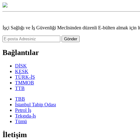
İşçi Sağlığı ve İş Güvenliği Meclisinden düzenli E-bülten almak için l
Gönder
Bağlantılar
DİSK
KESK
TÜRK-İŞ
TMMOB
TTB
TBB
İstanbul Tabip Odası
Petrol İş
Tekgıda-İş
Tümü
İletişim