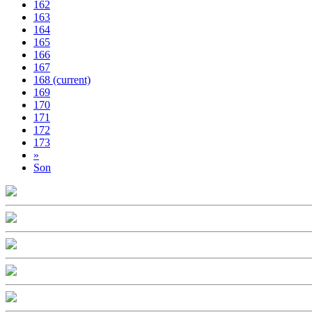
162
163
164
165
166
167
168
(current)
169
170
171
172
173
»
Son