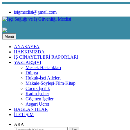
isigmeclisi@gmail.com
Menü
ANASAYFA
HAKKIMIZDA
İŞ CİNAYETLERİ RAPORLARI
YAZI ARŞİVİ
Meslek Hastalıkları
Dünya
Hukuk-İşçi Aileleri
Makale-Söyleşi-Film-Kitap
Çocuk İşçilik
Kadın İşçiler
Göçmen İşçiler
Asgari Ücret
BAĞLANTILAR
İLETİŞİM
ARA