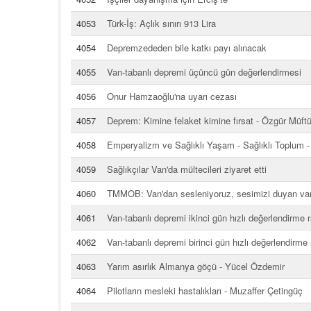
4053
Türk-İş: Açlık sınırı 913 Lira
4054
Depremzededen bile katkı payı alınacak
4055
Van-tabanlı depremi üçüncü gün değerlendirmesi
4056
Onur Hamzaoğlu'na uyarı cezası
4057
Deprem: Kimine felaket kimine fırsat - Özgür Müft
4058
Emperyalizm ve Sağlıklı Yaşam - Sağlıklı Toplum -
4059
Sağlıkçılar Van'da mültecileri ziyaret etti
4060
TMMOB: Van'dan sesleniyoruz, sesimizi duyan va
4061
Van-tabanlı depremi ikinci gün hızlı değerlendirme 
4062
Van-tabanlı depremi birinci gün hızlı değerlendirme
4063
Yarım asırlık Almanya göçü - Yücel Özdemir
4064
Pilotların mesleki hastalıkları - Muzaffer Çetingüç