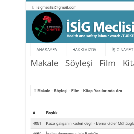
isigmeclisi@gmail.com
ANASAYFA
HAKKIMIZDA
İŞ CİNAYE
Makale - Söyleşi - Film - Ki
Makale - Söyleşi - Film - Kitap Yazılarında Ara
#
Başlık
4051
Kaza çalışanın kaderi değil - Berna Güler Müftüoğl
4052
İşçiler dayanışma için Erciş’te