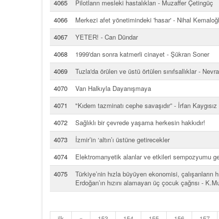
4065
Pilotların mesleki hastalıkları - Muzaffer Çetingüç
4066
Merkezi afet yönetimindeki 'hasar' - Nihal Kemaloğ
4067
YETER! - Can Dündar
4068
1999'dan sonra katmerli cinayet - Şükran Soner
4069
Tuzla'da örülen ve üstü örtülen sınıfsallıklar - Ne
4070
Van Halkıyla Dayanışmaya
4071
"Kıdem tazminatı cephe savaşıdır” - İrfan Kaygısız 
4072
Sağlıklı bir çevrede yaşama herkesin hakkıdır!
4073
İzmir’in ‘altın’ı üstüne getirecekler
4074
Elektromanyetik alanlar ve etkileri sempozyumu ger
4075
Türkiye’nin hızla büyüyen ekonomisi, çalışanların hız
Erdoğan’ın hızını alamayan üç çocuk çağrısı - K.M
ilk
«
153
154
155
156
157