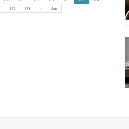
1
172
173
»
Son