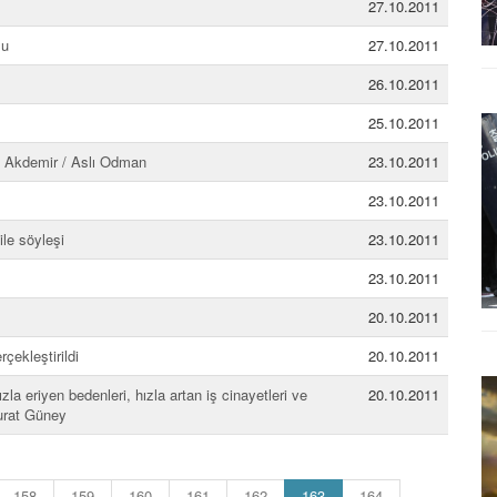
27.10.2011
lu
27.10.2011
26.10.2011
25.10.2011
vra Akdemir / Aslı Odman
23.10.2011
23.10.2011
ile söyleşi
23.10.2011
23.10.2011
20.10.2011
çekleştirildi
20.10.2011
la eriyen bedenleri, hızla artan iş cinayetleri ve
20.10.2011
urat Güney
(current)
158
159
160
161
162
163
164